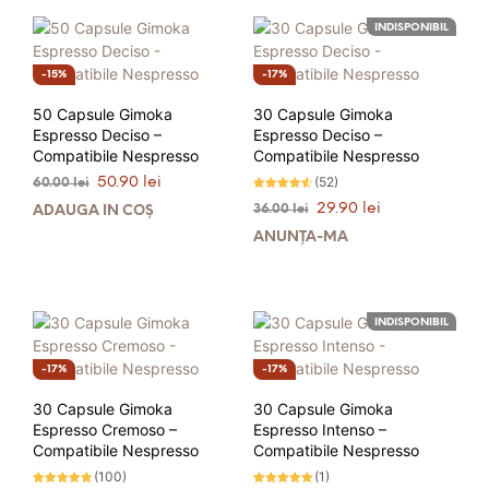
INDISPONIBIL
15%
17%
50 Capsule Gimoka
30 Capsule Gimoka
Espresso Deciso –
Espresso Deciso –
Compatibile Nespresso
Compatibile Nespresso
Prețul
Prețul
(52)
50.90
lei
60.00
lei
inițial
curent
Evaluat la
Prețul
Prețul
29.90
lei
36.00
lei
ADAUGĂ ÎN COȘ
4.52
a
este:
stele din
inițial
curent
5
ANUNȚĂ-MĂ
fost:
50.90 lei.
a
este:
60.00 lei.
fost:
29.90 lei.
36.00 lei.
INDISPONIBIL
17%
17%
30 Capsule Gimoka
30 Capsule Gimoka
Espresso Cremoso –
Espresso Intenso –
Compatibile Nespresso
Compatibile Nespresso
(100)
(1)