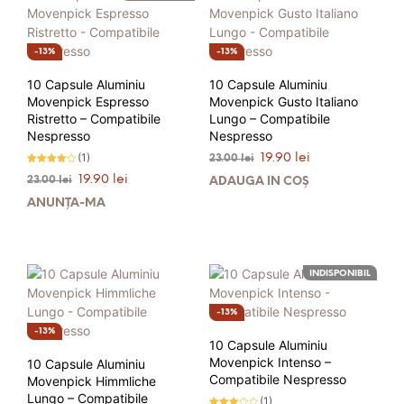
13%
13%
10 Capsule Aluminiu
10 Capsule Aluminiu
Movenpick Espresso
Movenpick Gusto Italiano
Ristretto – Compatibile
Lungo – Compatibile
Nespresso
Nespresso
Prețul
Prețul
(1)
19.90
lei
23.00
lei
inițial
curent
Evaluat la
Prețul
Prețul
19.90
lei
23.00
lei
4.00
ADAUGĂ ÎN COȘ
a
este:
stele din
inițial
curent
5
ANUNȚĂ-MĂ
fost:
19.90 lei.
a
este:
23.00 lei.
fost:
19.90 lei.
23.00 lei.
INDISPONIBIL
13%
13%
10 Capsule Aluminiu
Movenpick Intenso –
10 Capsule Aluminiu
Compatibile Nespresso
Movenpick Himmliche
Lungo – Compatibile
(1)