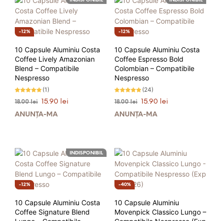
INDISPONIBIL
INDISPONIBIL
12%
12%
10 Capsule Aluminiu Costa
10 Capsule Aluminiu Costa
Coffee Lively Amazonian
Coffee Espresso Bold
Blend – Compatibile
Colombian – Compatibile
Nespresso
Nespresso
(1)
(24)
Evaluat la
Evaluat la
Prețul
Prețul
Prețul
Prețul
15.90
lei
15.90
lei
18.00
lei
18.00
lei
5.00
4.88
stele din 5
stele din 5
inițial
curent
inițial
curent
ANUNȚĂ-MĂ
ANUNȚĂ-MĂ
a
este:
a
este:
fost:
15.90 lei.
fost:
15.90 lei.
18.00 lei.
18.00 lei.
INDISPONIBIL
12%
40%
10 Capsule Aluminiu Costa
10 Capsule Aluminiu
Coffee Signature Blend
Movenpick Classico Lungo –