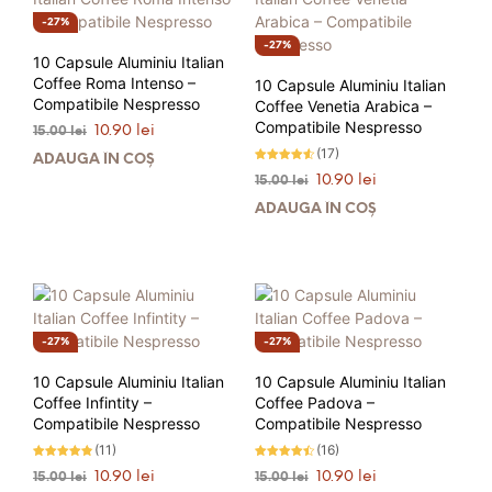
27%
27%
10 Capsule Aluminiu Italian
Coffee Roma Intenso –
10 Capsule Aluminiu Italian
Compatibile Nespresso
Coffee Venetia Arabica –
Compatibile Nespresso
Prețul
Prețul
10.90
lei
15.00
lei
inițial
curent
(17)
ADAUGĂ ÎN COȘ
a
este:
Evaluat la
Prețul
Prețul
10.90
lei
15.00
lei
4.47
fost:
10.90 lei.
stele din
inițial
curent
5
15.00 lei.
ADAUGĂ ÎN COȘ
a
este:
fost:
10.90 lei.
15.00 lei.
27%
27%
10 Capsule Aluminiu Italian
10 Capsule Aluminiu Italian
Coffee Infintity –
Coffee Padova –
Compatibile Nespresso
Compatibile Nespresso
(11)
(16)
Evaluat la
Evaluat la
Prețul
Prețul
Prețul
Prețul
10.90
lei
10.90
lei
15.00
lei
15.00
lei
4.73
4.44
stele din
stele din