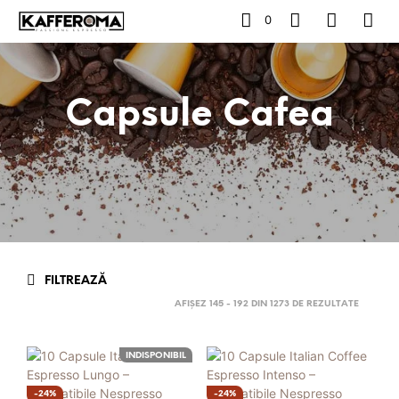
0
Capsule Cafea
FILTREAZĂ
AFIȘEZ 145 - 192 DIN 1273 DE REZULTATE
INDISPONIBIL
24%
24%