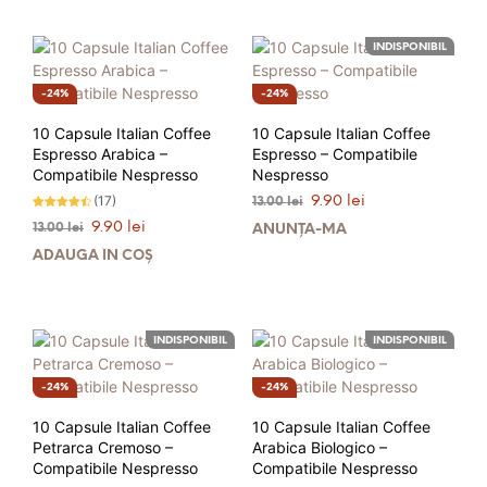
13.00 lei.
13.00 lei.
INDISPONIBIL
24%
24%
10 Capsule Italian Coffee
10 Capsule Italian Coffee
Espresso Arabica –
Espresso – Compatibile
Compatibile Nespresso
Nespresso
Prețul
Prețul
(17)
9.90
lei
13.00
lei
inițial
curent
Evaluat la
Prețul
Prețul
9.90
lei
13.00
lei
4.41
ANUNȚĂ-MĂ
a
este:
stele din
inițial
curent
5
ADAUGĂ ÎN COȘ
fost:
9.90 lei.
a
este:
13.00 lei.
fost:
9.90 lei.
13.00 lei.
INDISPONIBIL
INDISPONIBIL
24%
24%
10 Capsule Italian Coffee
10 Capsule Italian Coffee
Petrarca Cremoso –
Arabica Biologico –
Compatibile Nespresso
Compatibile Nespresso