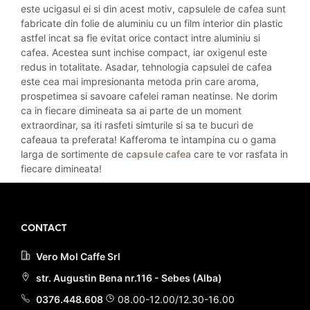
este ucigasul ei si din acest motiv, capsulele de cafea sunt
fabricate din folie de aluminiu cu un film interior din plastic
astfel incat sa fie evitat orice contact intre aluminiu si
cafea. Acestea sunt inchise compact, iar oxigenul este
redus in totalitate. Asadar, tehnologia capsulei de cafea
este cea mai impresionanta metoda prin care aroma,
prospetimea si savoare cafelei raman neatinse. Ne dorim
ca in fiecare dimineata sa ai parte de un moment
extraordinar, sa iti rasfeti simturile si sa te bucuri de
cafeaua ta preferata! Kafferoma te intampina cu o gama
larga de sortimente de
capsule cafea
care te vor rasfata in
fiecare dimineata!
CONTACT
Vero Mol Caffe Srl
str. Augustin Bena nr.116 - Sebes (Alba)
0376.448.608
08.00-12.00/12.30-16.00