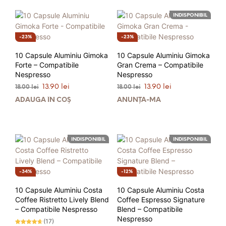
INDISPONIBIL
23%
23%
10 Capsule Aluminiu Gimoka
10 Capsule Aluminiu Gimoka
Forte – Compatibile
Gran Crema – Compatibile
Nespresso
Nespresso
Prețul
Prețul
Prețul
Prețul
13.90
lei
13.90
lei
18.00
lei
18.00
lei
inițial
curent
inițial
curent
ADAUGĂ ÎN COȘ
ANUNȚĂ-MĂ
a
este:
a
este:
fost:
13.90 lei.
fost:
13.90 lei.
18.00 lei.
18.00 lei.
INDISPONIBIL
INDISPONIBIL
34%
12%
10 Capsule Aluminiu Costa
10 Capsule Aluminiu Costa
Coffee Ristretto Lively Blend
Coffee Espresso Signature
– Compatibile Nespresso
Blend – Compatibile
Nespresso
(17)