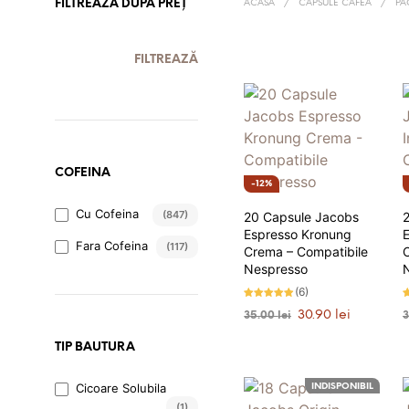
FILTREAZĂ DUPĂ PREȚ
ACASĂ
/
CAPSULE CAFEA
/
PA
PREȚ
PREȚ
FILTREAZĂ
MINIM
MAXIM
COFEINA
12%
Cu Cofeina
(847)
20 Capsule Jacobs
Espresso Kronung
E
Fara Cofeina
(117)
Crema – Compatibile
Nespresso
(6)
Evaluat la
E
Prețul
Prețul
30.90
lei
35.00
lei
4.83
4
stele din 5
s
inițial
curent
5
ADAUGĂ ÎN COȘ
a
este:
TIP BAUTURA
fost:
30.90 lei.
35.00 lei.
Cicoare Solubila
INDISPONIBIL
(1)