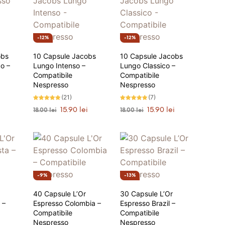
12%
12%
obs
10 Capsule Jacobs
10 Capsule Jacobs
o –
Lungo Intenso –
Lungo Classico –
Compatibile
Compatibile
Nespresso
Nespresso
(21)
(7)
Evaluat la
Evaluat la
Prețul
Prețul
Prețul
Prețul
Prețul
i
15.90
lei
15.90
lei
18.00
lei
18.00
lei
4.86
5.00
stele din 5
stele din 5
curent
inițial
curent
inițial
curent
Ș
ANUNȚĂ-MĂ
ADAUGĂ ÎN COȘ
este:
a
este:
a
este:
15.90 lei.
fost:
15.90 lei.
fost:
15.90 lei.
18.00 lei.
18.00 lei.
9%
13%
40 Capsule L’Or
30 Capsule L’Or
 –
Espresso Colombia –
Espresso Brazil –
Compatibile
Compatibile
Nespresso
Nespresso