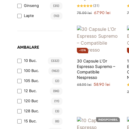
Ginseng
(31)
(35)
Evaluat la
E
Prețul
Prețul
67.90
lei
75.00
lei
4.97
4
Lapte
(10)
stele din 5
s
inițial
curent
ADAUGĂ ÎN COȘ
a
este:
fost:
67.90 lei.
75.00 lei.
AMBALARE
13%
10 Buc.
30 Capsule L’Or
1
(332)
Espresso Supremo –
100 Buc.
(162)
Compatibile
Nespresso
105 Buc.
(2)
Prețul
Prețul
58.90
lei
68.00
lei
inițial
curent
E
12 Buc.
(96)
ADAUGĂ ÎN COȘ
4
a
este:
s
fost:
58.90 lei.
120 Buc
(11)
68.00 lei.
128 Buc.
(3)
INDISPONIBIL
15 Buc.
(6)