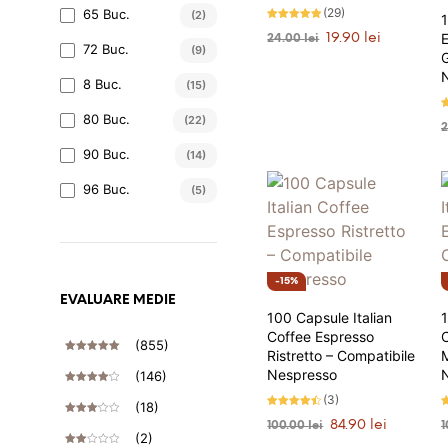
(29)
65 Buc.
(2)
1
Evaluat la
Prețul
Prețul
19.90
lei
24.00
lei
4.93
72 Buc.
(9)
stele din 5
inițial
curent
G
ADAUGĂ ÎN COȘ
a
este:
8 Buc.
(15)
fost:
19.90 lei.
24.00 lei.
80 Buc.
E
(22)
4
s
90 Buc.
(14)
96 Buc.
(5)
15%
EVALUARE MEDIE
100 Capsule Italian
1
Coffee Espresso
(855)
Ristretto – Compatibile
M
Evaluat La
5
Stele Din 5
Nespresso
(146)
Evaluat
(3)
La
4
(18)
Stele
Evaluat la
E
Prețul
Prețul
Din 5
Evaluat
84.90
lei
100.00
lei
1
4.33
4
La
3
stele din
s
(2)
inițial
curent
Stele
5
5