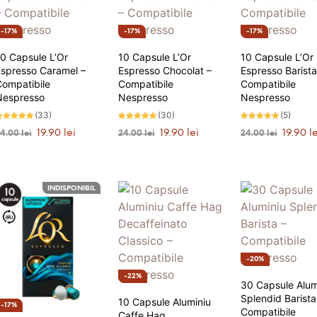
17%
17%
17%
0 Capsule L’Or
10 Capsule L’Or
10 Capsule L’Or
Espresso Caramel –
Espresso Chocolat –
Espresso Barista
Compatibile
Compatibile
Compatibile
Nespresso
Nespresso
Nespresso
(33)
(30)
(5)
valuat la
Evaluat la
Evaluat la
Prețul
Prețul
Prețul
Prețul
Prețul
19.90
lei
19.90
lei
19.90
l
24.00
lei
24.00
lei
24.00
lei
.82
4.87
5.00
tele din 5
stele din 5
stele din 5
inițial
curent
inițial
curent
inițial
ADAUGĂ ÎN COȘ
ADAUGĂ ÎN COȘ
ADAUGĂ ÎN CO
a
este:
a
este:
a
fost:
19.90 lei.
fost:
19.90 lei.
fost:
24.00 lei.
24.00 lei.
24.00 lei
INDISPONIBIL
20%
22%
30 Capsule Alum
Splendid Barista
10 Capsule Aluminiu
17%
Compatibile
Caffe Hag