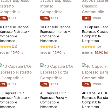
12%
12%
12%
10 Capsule Jacobs
10 Capsule Jacobs
10 Capsule Jac
spresso Ristretto –
Espresso Intenso –
Espresso Classic
Compatibile
Compatibile
Compatibile
Nespresso
Nespresso
Nespresso
(22)
(21)
(10)
valuat la
Evaluat la
Evaluat la
Prețul
Prețul
Prețul
Prețul
Prețul
15.90
lei
15.90
lei
15.90
le
8.00
lei
18.00
lei
18.00
lei
.86
4.81
4.90
tele din 5
stele din 5
stele din 5
inițial
curent
inițial
curent
inițial
ADAUGĂ ÎN COȘ
ADAUGĂ ÎN COȘ
ADAUGĂ ÎN CO
a
este:
a
este:
a
fost:
15.90 lei.
fost:
15.90 lei.
fost:
18.00 lei.
18.00 lei.
18.00 lei.
9%
9%
9%
0 Capsule L’Or
40 Capsule L’Or
40 Capsule L’Or
spresso Ristretto –
Espresso Forza –
Espresso Barista
Compatibile
Compatibile
Compatibile
Nespresso
Nespresso
Nespresso