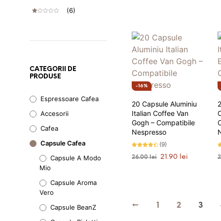
ADAUGĂ ÎN COȘ
Din 5
Eval
a
este:
Uat
(6)
La
2
fost:
84.90 lei.
Stel
Ev
100.00 lei.
E
Al
Din
Ua
5
T
La
1
S
Tel
E
Di
N
CATEGORII DE
5
PRODUSE
16%
Espressoare Cafea
20 Capsule Aluminiu
2
Italian Coffee Van
Accesorii
Gogh – Compatibile
Cafea
Nespresso
Capsule Cafea
(9)
Evaluat la
E
Prețul
Prețul
21.90
lei
26.00
lei
Capsule A Modo
4.22
4
stele din
s
inițial
curent
Mio
5
5
ADAUGĂ ÎN COȘ
a
este:
Capsule Aroma
fost:
21.90 lei.
26.00 lei.
Vero
←
1
2
3
Capsule BeanZ