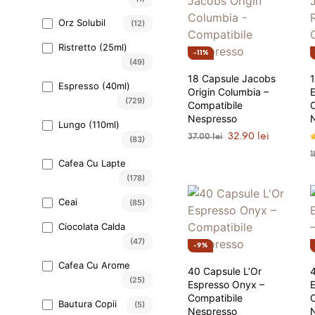
Orz Solubil
(12)
Ristretto (25ml)
11%
(49)
18 Capsule Jacobs
Espresso (40ml)
Origin Columbia –
E
(729)
Compatibile
Nespresso
Lungo (110ml)
Prețul
Prețul
32.90
lei
37.00
lei
(83)
inițial
curent
E
1
ANUNȚĂ-MĂ
4
a
este:
Cafea Cu Lapte
s
fost:
32.90 lei.
(178)
37.00 lei.
Ceai
(85)
Ciocolata Calda
(47)
9%
Cafea Cu Arome
40 Capsule L’Or
4
(25)
Espresso Onyx –
E
Compatibile
Bautura Copii
(5)
Nespresso