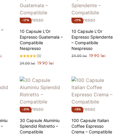
17%
17%
 –
10 Capsule L’Or
10 Capsule L’Or
Espresso Guatemala –
Espresso Splendente
Compatibile
– Compatibile
Nespresso
Nespresso
Prețul
Prețul
Prețul
(3)
19.90
lei
ei
24.00
lei
inițial
curent
curent
Evaluat la
Prețul
Prețul
19.90
lei
24.00
lei
4.67
ANUNȚĂ-MĂ
Ș
a
este:
este:
stele din
inițial
curent
5
ADAUGĂ ÎN COȘ
fost:
19.90 lei.
19.90 lei.
a
este:
24.00 lei.
.
fost:
19.90 lei.
24.00 lei.
31%
15%
iniu
30 Capsule Aluminiu
100 Capsule Italian
 –
Splendid Ristretto –
Coffee Espresso
Compatibile
Crema – Compatibile