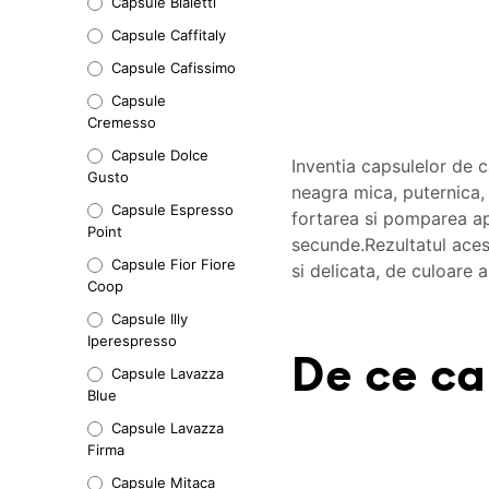
Capsule Bialetti
Capsule Caffitaly
Capsule Cafissimo
Capsule
Cremesso
Capsule Dolce
Inventia capsulelor de c
Gusto
neagra mica, puternica
Capsule Espresso
fortarea si pomparea ape
Point
secunde.Rezultatul aces
Capsule Fior Fiore
si delicata, de culoare
Coop
Capsule Illy
Iperespresso
De ce ca
Capsule Lavazza
Blue
Capsule Lavazza
Firma
Capsule Mitaca