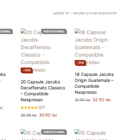
AFIȘEZ 97 - 144 DIN 1273 DE REZULTATE
ONIBIL
INDISPONIBIL
11%
12%
obs
18 Capsule Jacobs
–
Origin Guatemala –
20 Capsule Jacobs
Compatibile
Decaffeinato Classico
Nespresso
– Compatibile
Nespresso
Prețul
Prețul
32.90
lei
37.00
lei
inițial
curent
Prețul
(27)
ei
ADAUGĂ ÎN COȘ
a
este:
curent
Evaluat la
Prețul
Prețul
30.90
lei
35.00
lei
4.74
fost:
32.90 lei.
este:
stele din 5
inițial
curent
37.00 lei.
ANUNȚĂ-MĂ
30.90 lei.
a
este:
.
fost:
30.90 lei.
INDISPONIBIL
35.00 lei.