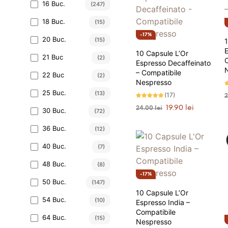
16 Buc.
(247)
18 Buc.
(15)
17%
20 Buc.
(15)
1
10 Capsule L’Or
21 Buc
(2)
Espresso Decaffeinato
– Compatibile
22 Buc
(2)
Nespresso
E
25 Buc.
(13)
(17)
4
s
Evaluat la
Prețul
Prețul
19.90
lei
24.00
lei
4.94
30 Buc.
(72)
stele din 5
inițial
curent
ANUNȚĂ-MĂ
a
este:
36 Buc.
(12)
fost:
19.90 lei.
24.00 lei.
40 Buc.
(7)
48 Buc.
(8)
17%
50 Buc.
(147)
10 Capsule L’Or
54 Buc.
(10)
Espresso India –
Compatibile
64 Buc.
(15)
Nespresso