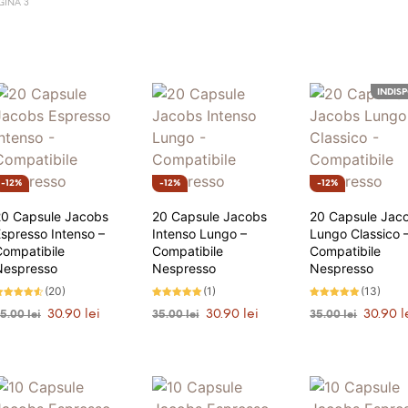
GINA 3
INDISP
12%
12%
12%
20 Capsule Jacobs
20 Capsule Jacobs
20 Capsule Jac
spresso Intenso –
Intenso Lungo –
Lungo Classico 
Compatibile
Compatibile
Compatibile
Nespresso
Nespresso
Nespresso
(20)
(1)
(13)
valuat la
Evaluat la
Evaluat la
Prețul
Prețul
Prețul
Prețul
Prețul
30.90
lei
30.90
lei
30.90
l
35.00
lei
35.00
lei
35.00
lei
.45
5.00
4.77
tele din
stele din 5
stele din 5
inițial
curent
inițial
curent
inițial
ADAUGĂ ÎN COȘ
ADAUGĂ ÎN COȘ
ANUNȚĂ-MĂ
a
este:
a
este:
a
fost:
30.90 lei.
fost:
30.90 lei.
fost:
35.00 lei.
35.00 lei.
35.00 lei