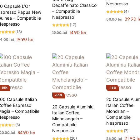
Nespresso
Decaffeinato Classico
0 Capsule L’Or
– Compatibile
(4)
Espresso Papua New
Nespresso
Evaluat la
uinea – Compatibile
Prețul
39.90
l
50.00
lei
5.00
stele din 5
Nespresso
inițial
(17)
ADAUGĂ ÎN CO
a
Evaluat la
(18)
Prețul
Prețul
14.90
lei
19.00
lei
4.71
fost:
stele din
valuat la
inițial
curent
Prețul
Prețul
19.90
lei
5
24.00
lei
.89
ADAUGĂ ÎN COȘ
50.00 lei
tele din 5
a
este:
inițial
curent
ANUNȚĂ-MĂ
fost:
14.90 lei.
a
este:
19.00 lei.
fost:
19.90 lei.
24.00 lei.
15%
16%
16%
00 Capsule Italian
20 Capsule Alum
Coffee Espresso
Italian Coffee
20 Capsule Aluminiu
agia – Compatibile
Mondrian –
Italian Coffee
Nespresso
Compatibile
Michelangelo –
Nespresso
Compatibile
(6)
Nespresso
valuat la
(7)
Prețul
Prețul
84.90
lei
00.00
lei
.00
Evaluat la
tele din
inițial
curent
(20)
Prețul
21.90
l
26.00
lei
5.00