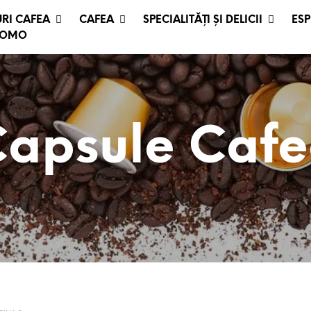
RI CAFEA
CAFEA
SPECIALITĂȚI ȘI DELICII
ESP
ROMO
apsule Caf