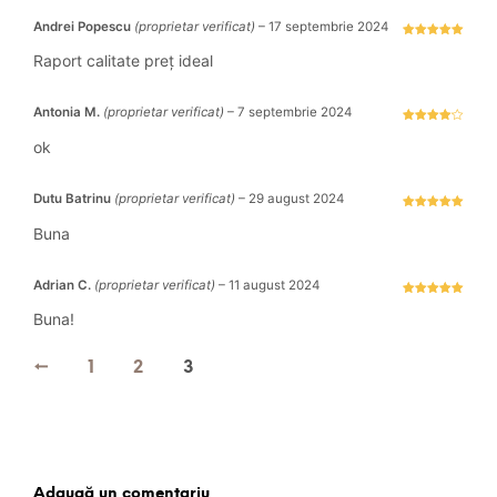
Andrei Popescu
(proprietar verificat)
–
17 septembrie 2024
Evaluat la
5
stele din 5
Raport calitate preț ideal
Antonia M.
(proprietar verificat)
–
7 septembrie 2024
Evaluat la
4
stele
ok
din 5
Dutu Batrinu
(proprietar verificat)
–
29 august 2024
Evaluat la
5
stele din 5
Buna
Adrian C.
(proprietar verificat)
–
11 august 2024
Evaluat la
5
stele din 5
Buna!
←
1
2
3
Adaugă un comentariu