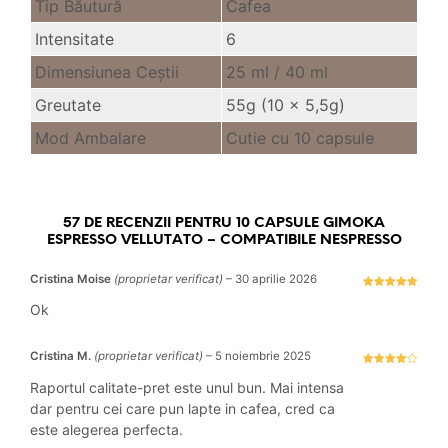
Tip Băutură
Cafea
Intensitate
6
Dimensiunea Ceştii
25 ml /
40 ml
Greutate
55g (10 x 5,5g)
Mod Ambalare
Cutie cu 10 capsule
57 DE RECENZII PENTRU
10 CAPSULE GIMOKA
ESPRESSO VELLUTATO – COMPATIBILE NESPRESSO
Cristina Moise
(proprietar verificat)
–
30 aprilie 2026
Evaluat la
5
stele din 5
Ok
Cristina M.
(proprietar verificat)
–
5 noiembrie 2025
Evaluat la
4
stele
Raportul calitate-pret este unul bun. Mai intensa
din 5
dar pentru cei care pun lapte in cafea, cred ca
este alegerea perfecta.