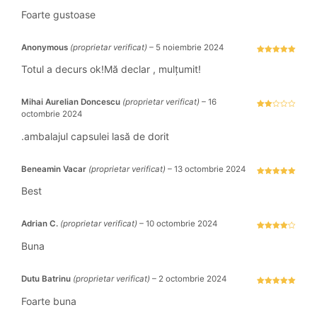
Evaluat la
5
stele din 5
Foarte gustoase
Anonymous
(proprietar verificat)
–
5 noiembrie 2024
Evaluat la
5
stele din 5
Totul a decurs ok!Mă declar , mulțumit!
Mihai Aurelian Doncescu
(proprietar verificat)
–
16
octombrie 2024
Eval
uat
la
2
.ambalajul capsulei lasă de dorit
stel
e din
5
Beneamin Vacar
(proprietar verificat)
–
13 octombrie 2024
Evaluat la
5
stele din 5
Best
Adrian C.
(proprietar verificat)
–
10 octombrie 2024
Evaluat la
4
stele
Buna
din 5
Dutu Batrinu
(proprietar verificat)
–
2 octombrie 2024
Evaluat la
5
stele din 5
Foarte buna