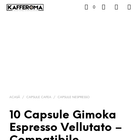
0
ACASĂ
/
CAPSULE CAFEA
/
CAPSULE NESPRESSO
10 Capsule Gimoka
Espresso Vellutato –