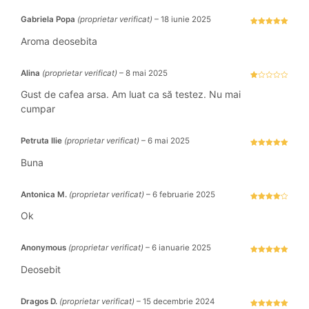
Gabriela Popa
(proprietar verificat)
–
18 iunie 2025
Evaluat la
5
stele din 5
Aroma deosebita
Alina
(proprietar verificat)
–
8 mai 2025
Ev
al
Gust de cafea arsa. Am luat ca să testez. Nu mai
ua
t
cumpar
la
1
s
tel
Petruta Ilie
(proprietar verificat)
–
6 mai 2025
e
di
Evaluat la
5
n
stele din 5
Buna
5
Antonica M.
(proprietar verificat)
–
6 februarie 2025
Evaluat la
4
stele
Ok
din 5
Anonymous
(proprietar verificat)
–
6 ianuarie 2025
Evaluat la
5
stele din 5
Deosebit
Dragos D.
(proprietar verificat)
–
15 decembrie 2024