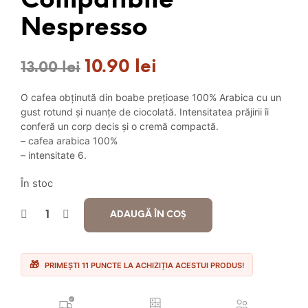
Compatibile
Nespresso
10.90
lei
Prețul
Prețul
13.00
lei
inițial
curent
O cafea obținută din boabe prețioase 100% Arabica cu un
a
este:
gust rotund și nuanțe de ciocolată. Intensitatea prăjirii îi
conferă un corp decis și o cremă compactă.
fost:
10.90 lei.
– cafea arabica 100%
– intensitate 6.
13.00 lei.
În stoc
ADAUGĂ ÎN COȘ
PRIMEȘTI 11 PUNCTE LA ACHIZIȚIA ACESTUI PRODUS!