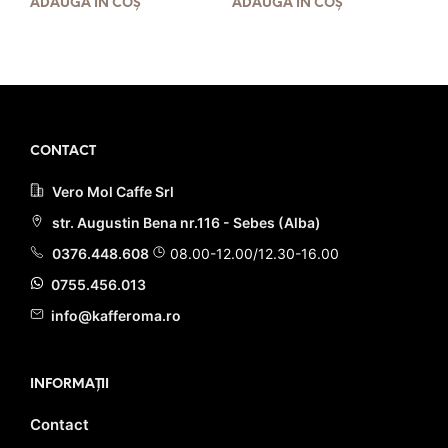
ADAUGĂ ÎN COȘ
ADAUGĂ ÎN COȘ
a
este:
a
este:
fost:
16.90 lei.
fost:
19.90 lei.
25.00 lei.
24.00 lei.
PRIMEȘTI 17 PUNCTE LA
PRIMEȘTI 20 PUNCTE LA
ACHIZIȚIA ACESTUI PRODUS!
ACHIZIȚIA ACESTUI PRODUS!
CONTACT
Vero Mol Caffe Srl
str. Augustin Bena nr.116 - Sebes (Alba)
0376.448.608
08.00-12.00/12.30-16.00
0755.456.013
info@kafferoma.ro
INFORMAȚII
Contact