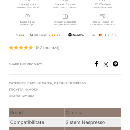
(57 recenzii)
Evaluat la
4.65
stele
din 5
SHARE THIS PRODUCT
CATEGORII:
CAPSULE CAFEA
,
CAPSULE NESPRESSO
ETICHETĂ:
GIMOKA
BRAND:
GIMOKA
Brand
Gimoka
Compatibilitate
Sistem Nespresso