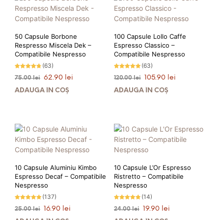
ACHIZIȚIA ACESTUI PRODUS!
ACHIZIȚIA ACESTUI PRODUS!
50 Capsule Borbone
100 Capsule Lollo Caffe
Respresso Miscela Dek –
Espresso Classico –
Compatibile Nespresso
Compatibile Nespresso
(63)
(63)
Evaluat la
Evaluat la
Prețul
Prețul
Prețul
Prețul
62.90
lei
105.90
lei
75.00
lei
120.00
lei
4.68
4.86
stele din
stele din 5
inițial
curent
inițial
curent
5
ADAUGĂ ÎN COȘ
ADAUGĂ ÎN COȘ
a
este:
a
este:
fost:
62.90 lei.
fost:
105.90 lei.
75.00 lei.
120.00 lei.
PRIMEȘTI 63 PUNCTE LA
PRIMEȘTI 106 PUNCTE LA
ACHIZIȚIA ACESTUI PRODUS!
ACHIZIȚIA ACESTUI PRODUS!
10 Capsule Aluminiu Kimbo
10 Capsule L’Or Espresso
Espresso Decaf – Compatibile
Ristretto – Compatibile
Nespresso
Nespresso
(137)
(14)
Evaluat la
Evaluat la
Prețul
Prețul
Prețul
Prețul
16.90
lei
19.90
lei
25.00
lei
24.00
lei
4.82
4.79
stele din 5
stele din 5
inițial
curent
inițial
curent