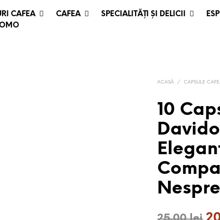
RI CAFEA
CAFEA
SPECIALITĂȚI ȘI DELICII
ESP
ROMO
ACASĂ
/
CAPSULE CAF
10 Cap
Davido
Elegan
Compat
Nespre
Pr
2
25.00
lei