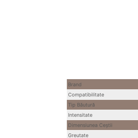
Brand
Compatibilitate
Tip Băutură
Intensitate
Dimensiunea Ceştii
Greutate