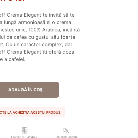
țial
curent
ff Crema Elegant te invită să te
este:
ea lungă armonioasă și o crema
t:
20.90 lei.
estec unic, 100% Arabica, încântă
ului de cafea cu gustul său foarte
.00 lei.
t. Cu un caracter complex, dar
doff Crema Elegant îți oferă doza
e a cafelei.
ADAUGĂ ÎN COȘ
NCTE LA ACHIZIȚIA ACESTUI PRODUS!