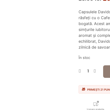
ini
Capsulele Davido
a
răsfeți cu o Caf
fos
bogată. Acest am
simțurile iubitor
25
aromat și comple
echilibrat, Davi
zilnică de savoar
În stoc
PRIMEȘTI 21 PU