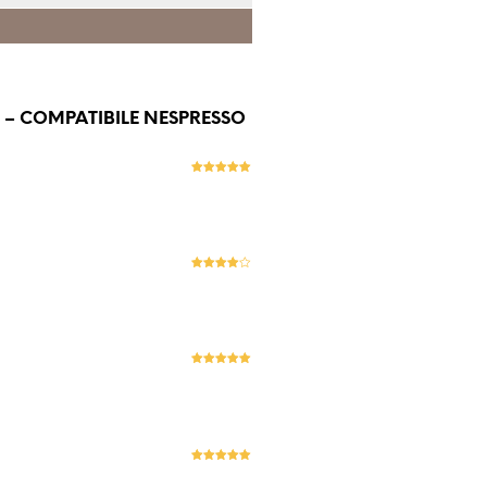
 – COMPATIBILE NESPRESSO
Evaluat la
5
stele din 5
Evaluat la
4
stele
din 5
Evaluat la
5
stele din 5
Evaluat la
5
stele din 5