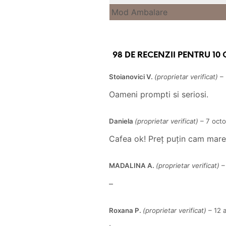
Mod Ambalare
98 DE RECENZII PENTRU
10
Stoianovici V.
(proprietar verificat)
–
Oameni prompti si seriosi.
Daniela
(proprietar verificat)
–
7 oct
Cafea ok! Preț puțin cam mare
MADALINA A.
(proprietar verificat)
–
–
Roxana P.
(proprietar verificat)
–
12 a