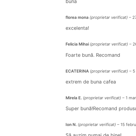
buna
florea mona
(proprietar verificat)
–
2
excelenta!
Felicia Mihai
(proprietar verificat)
–
2
Foarte bună. Recomand
ECATERINA
(proprietar verificat)
–
5
extrem de buna cafea
Mirela E.
(proprietar verificat)
–
1 mar
Super bună!Recomand produsu
Ion N.
(proprietar verificat)
–
15 febr
Să auzim numai de bine!