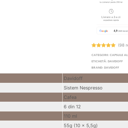
(98 r
Evaluat la
CATEGORII:
CAPSULE A
4.92
stele
din 5
ETICHETĂ:
DAVIDOFF
BRAND:
DAVIDOFF
Davidoff
Sistem Nespresso
Cafea
6 din 12
110 ml
55g (10 x 5,5g)