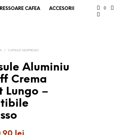
0
RESSOARE CAFEA
ACCESORII
EA
/
CAPSULE NESPRESSO
sule Aluminiu
ff Crema
t Lungo –
ibile
sso
ețul
Prețul
0.90
lei