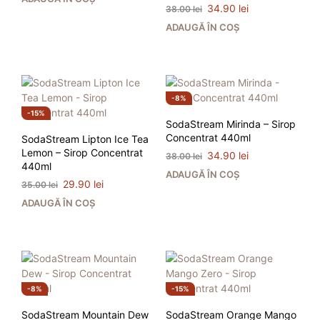
a
este:
Prețul
Prețul
34.90
lei
38.00
lei
fost:
29.90 lei.
inițial
curent
ADAUGĂ ÎN COȘ
35.00 lei.
a
este:
fost:
34.90 lei.
38.00 lei.
8%
15%
SodaStream Mirinda – Sirop
Concentrat 440ml
SodaStream Lipton Ice Tea
Lemon – Sirop Concentrat
Prețul
Prețul
34.90
lei
38.00
lei
440ml
inițial
curent
ADAUGĂ ÎN COȘ
a
este:
Prețul
Prețul
29.90
lei
35.00
lei
fost:
34.90 lei.
inițial
curent
ADAUGĂ ÎN COȘ
38.00 lei.
a
este:
fost:
29.90 lei.
35.00 lei.
8%
15%
SodaStream Mountain Dew
SodaStream Orange Mango