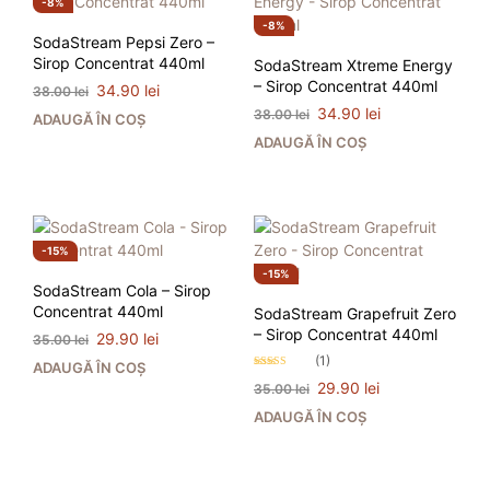
8%
8%
SodaStream Pepsi Zero –
Sirop Concentrat 440ml
SodaStream Xtreme Energy
– Sirop Concentrat 440ml
Prețul
Prețul
34.90
lei
38.00
lei
inițial
curent
Prețul
Prețul
34.90
lei
38.00
lei
ADAUGĂ ÎN COȘ
a
este:
inițial
curent
ADAUGĂ ÎN COȘ
fost:
34.90 lei.
a
este:
38.00 lei.
fost:
34.90 lei.
38.00 lei.
15%
15%
SodaStream Cola – Sirop
Concentrat 440ml
SodaStream Grapefruit Zero
– Sirop Concentrat 440ml
Prețul
Prețul
29.90
lei
35.00
lei
inițial
curent
(1)
ADAUGĂ ÎN COȘ
a
este:
Evaluat la
Prețul
Prețul
29.90
lei
35.00
lei
4.00
fost:
29.90 lei.
stele din 5
inițial
curent
35.00 lei.
ADAUGĂ ÎN COȘ
a
este:
fost:
29.90 lei.
35.00 lei.