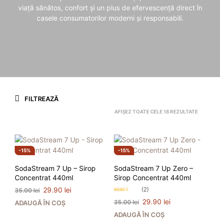
viață sănătos, confort și un plus de efervescență direct în
casele consumatorilor moderni și responsabili.
FILTREAZĂ
AFIȘEZ TOATE CELE 18 REZULTATE
15%
15%
SodaStream 7 Up – Sirop
SodaStream 7 Up Zero –
Concentrat 440ml
Sirop Concentrat 440ml
Prețul
Prețul
29.90
lei
(2)
35.00
lei
inițial
curent
Evaluat la
Prețul
Prețul
29.90
lei
35.00
lei
ADAUGĂ ÎN COȘ
4.50
a
este:
stele din 5
inițial
curent
ADAUGĂ ÎN COȘ
fost:
29.90 lei.
a
este: