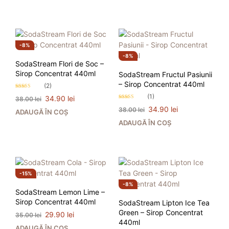
35.00 lei.
fost:
29.90 lei.
35.00 lei.
8%
8%
SodaStream Flori de Soc –
Sirop Concentrat 440ml
SodaStream Fructul Pasiunii
– Sirop Concentrat 440ml
(2)
Evaluat la
(1)
Prețul
Prețul
34.90
lei
38.00
lei
5.00
stele din 5
Evaluat la
inițial
curent
Prețul
Prețul
34.90
lei
38.00
lei
5.00
ADAUGĂ ÎN COȘ
a
este:
stele din 5
inițial
curent
ADAUGĂ ÎN COȘ
fost:
34.90 lei.
a
este:
38.00 lei.
fost:
34.90 lei.
38.00 lei.
15%
8%
SodaStream Lemon Lime –
Sirop Concentrat 440ml
SodaStream Lipton Ice Tea
Green – Sirop Concentrat
Prețul
Prețul
29.90
lei
35.00
lei
440ml
inițial
curent
ADAUGĂ ÎN COȘ