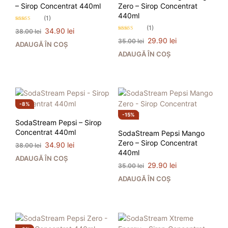
– Sirop Concentrat 440ml
Zero – Sirop Concentrat
440ml
(1)
Evaluat la
(1)
Prețul
Prețul
34.90
lei
38.00
lei
5.00
Evaluat la
stele din 5
inițial
curent
Prețul
Prețul
29.90
lei
35.00
lei
4.00
ADAUGĂ ÎN COȘ
stele din 5
a
este:
inițial
curent
ADAUGĂ ÎN COȘ
fost:
34.90 lei.
a
este:
38.00 lei.
fost:
29.90 lei.
35.00 lei.
8%
15%
SodaStream Pepsi – Sirop
Concentrat 440ml
SodaStream Pepsi Mango
Zero – Sirop Concentrat
Prețul
Prețul
34.90
lei
38.00
lei
440ml
inițial
curent
ADAUGĂ ÎN COȘ
a
este:
Prețul
Prețul
29.90
lei
35.00
lei
fost:
34.90 lei.
inițial
curent
ADAUGĂ ÎN COȘ
38.00 lei.
a
este:
fost:
29.90 lei.
35.00 lei.