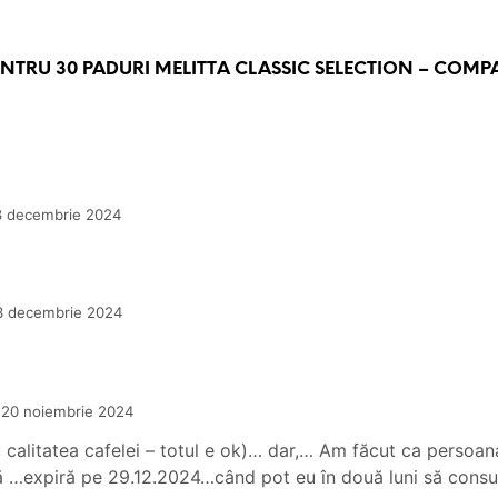
PENTRU
30 PADURI MELITTA CLASSIC SELECTION – COMPA
8 decembrie 2024
3 decembrie 2024
20 noiembrie 2024
alitatea cafelei – totul e ok)… dar,… Am făcut ca persoana
 …expiră pe 29.12.2024…când pot eu în două luni să con