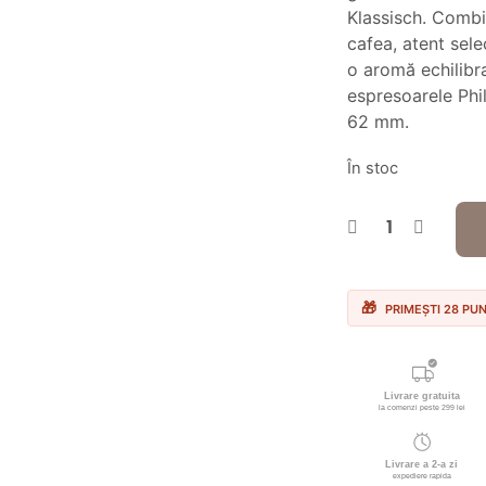
fos
Klassisch. Combi
cafea, atent sele
32
o aromă echilibra
espresoarele Phi
62 mm.
În stoc
PRIMEȘTI 28 PU