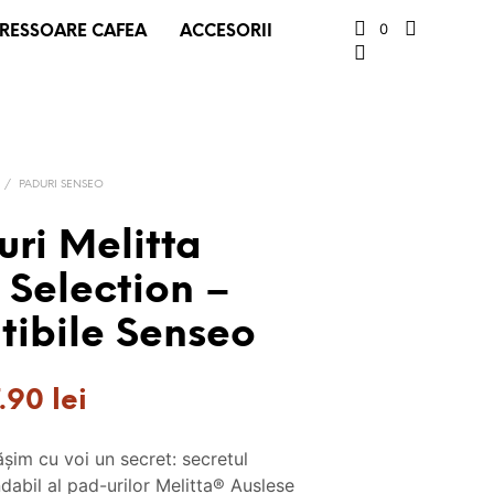
0
RESSOARE CAFEA
ACCESORII
/
PADURI SENSEO
uri Melitta
 Selection –
ibile Senseo
ețul
Prețul
7.90
lei
țial
curent
șim cu voi un secret: secretul
este:
dabil al pad-urilor Melitta® Auslese