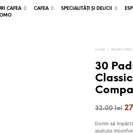
RI CAFEA
CAFEA
SPECIALITĂȚI ȘI DELICII
ESP
ROMO
ACASĂ
/
PADURI CAFEA
30 Pad
Classic
Compat
Pr
2
32.00
lei
ini
Dorim să împărtă
a
gustului inconfun