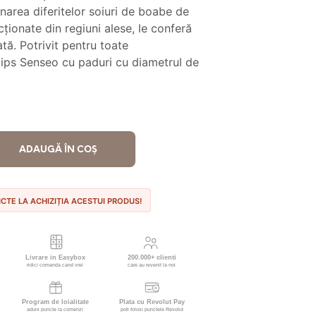
t:
27.90 lei.
narea diferitelor soiuri de boabe de
cționate din regiuni alese, le conferă
.00 lei.
tă. Potrivit pentru toate
lips Senseo cu paduri cu diametrul de
ADAUGĂ ÎN COȘ
NCTE LA ACHIZIȚIA ACESTUI PRODUS!