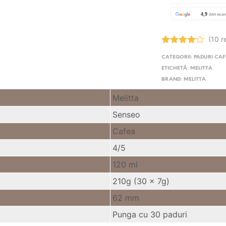
(10 r
Evaluat la
CATEGORII:
PADURI CA
4.10
stele din
ETICHETĂ:
MELITTA
5
BRAND:
MELITTA
Melitta
Senseo
Cafea
4/5
120 ml
210g (30 x 7g)
62 mm
Punga cu 30 paduri