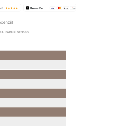
ecenzii)
FEA
,
PADURI SENSEO