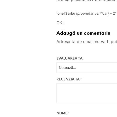
Ionel Sarbu
(proprietar verificat)
–
21
OK !
Adaugă un comentariu
Adresa ta de email nu va fi pub
EVALUAREA TA
RECENZIA TA
*
NUME
*