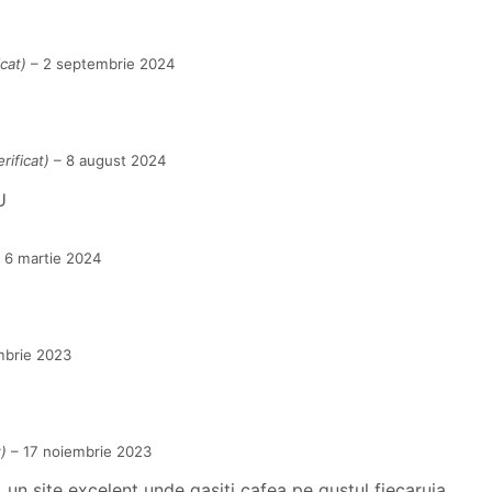
icat)
–
2 septembrie 2024
rificat)
–
8 august 2024
U
6 martie 2024
mbrie 2023
)
–
17 noiembrie 2023
 un site excelent unde gasiti cafea pe gustul fiecaruia