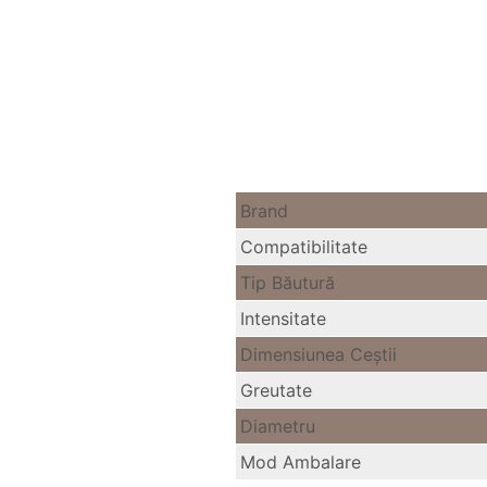
Brand
Compatibilitate
Tip Băutură
Intensitate
Dimensiunea Ceştii
Greutate
Diametru
Mod Ambalare