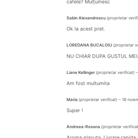
cafele? Mulțumesc
Sabin Alexandrescu
(proprietar verif
Ok la acest pret.
LOREDANA BUCALOIU
(proprietar ve
NU CHIAR DUPA GUSTUL ME
Liane Kellinger
(proprietar verificat)
–
Am fost multumita
Maria
(proprietar verificat)
–
18 noie
Super !
Andreea-Roxana
(proprietar verificat
Aroma placuta .Livrare rapida ,