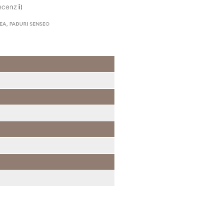
ecenzii)
FEA
,
PADURI SENSEO