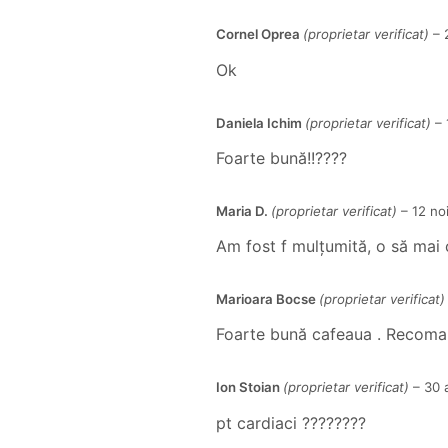
Cornel Oprea
(proprietar verificat)
–
Ok
Daniela Ichim
(proprietar verificat)
–
Foarte bună!!????
Maria D.
(proprietar verificat)
–
12 no
Am fost f mulțumită, o să ma
Marioara Bocse
(proprietar verificat)
Foarte bună cafeaua . Recoma
Ion Stoian
(proprietar verificat)
–
30 
pt cardiaci ????????