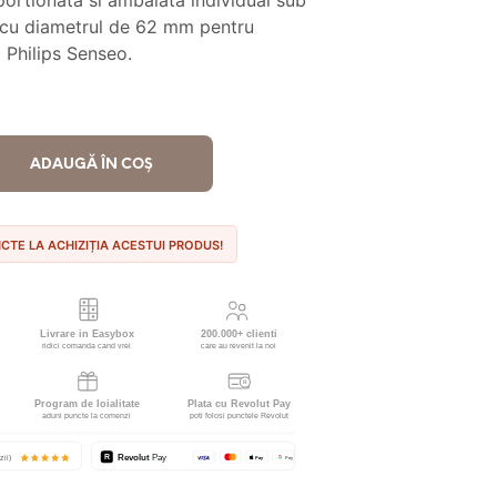
rtionata si ambalata individual sub
00 lei.
A
 cu diametrul de 62 mm pentru
2
9
 Philips Senseo.
9
L
E
I
ADAUGĂ ÎN COȘ
NCTE LA ACHIZIȚIA ACESTUI PRODUS!