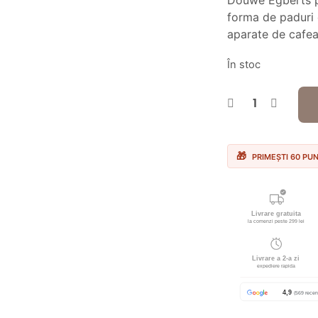
Douwe Egberts po
70.
forma de paduri
aparate de cafea
În stoc
PRIMEȘTI 60 PU