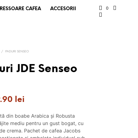
0
RESSOARE CAFEA
ACCESORII
L
I
V
R
A
R
/
PADURI SENSEO
E
G
uri JDE Senseo
R
A
T
U
ețul
Prețul
I
9.90
lei
T
țial
curent
A
ată din boabe Arabica și Robusta
este:
D
ăjite mediu pentru un gust bogat, cu
E
t:
59.90 lei.
s de crema. Pachet de cafea Jacobs
L