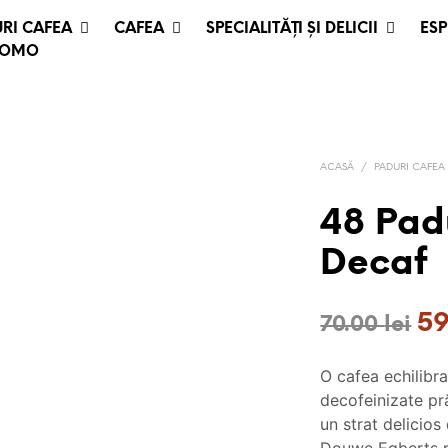
RI CAFEA
CAFEA
SPECIALITĂȚI ȘI DELICII
ESP
ROMO
ACASĂ
/
PADURI CAFEA
48 Pad
Decaf
Pr
5
70.00
lei
ini
O cafea echilibr
a
decofeinizate pr
fos
un strat delicio