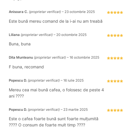
Anisoara C.
(proprietar verificat)
–
23 octombrie 2025
Evaluat la
5
stele din 5
Este bună mereu comand de la i-ai nu am treabă
Liliana
(proprietar verificat)
–
20 octombrie 2025
Evaluat la
5
stele din 5
Buna, buna
Dita Munteanu
(proprietar verificat)
–
16 octombrie 2025
Evaluat la
5
stele din 5
F buna, recomand
Popescu D.
(proprietar verificat)
–
16 iulie 2025
Evaluat la
5
stele din 5
Mereu cea mai bună cafea, o folosesc de peste 4
ani ????
Popescu D.
(proprietar verificat)
–
23 martie 2025
Evaluat la
5
stele din 5
Este o cafea foarte bună sunt foarte mulțumită
???? O consum de foarte mult timp ????