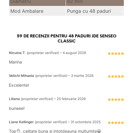
Diametru
62 mm
Mod Ambalare
Punga cu 48 paduri
59 DE RECENZII PENTRU
48 PADURI JDE SENSEO
CLASSIC
Nicuina T.
(proprietar verificat)
–
4 august 2026
Evaluat la
5
stele din 5
Marina
Velichi Mihaela
(proprietar verificat)
–
3 martie 2026
Evaluat la
5
stele din 5
Excelente!
Liliana
(proprietar verificat)
–
25 februarie 2026
Evaluat la
5
stele din 5
buneee!
Liane Kellinger
(proprietar verificat)
–
31 octombrie 2025
Evaluat la
5
stele din 5
Top👌, calitate buna si intotdeauna multumita😀