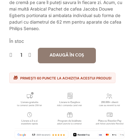
de cremă pe care îl puteți savura în fiecare zi. Acum, cu
fost:
59.90 lei.
mai multă Arabica! Pachet de cafea Jacobs Douwe
Egberts portionata si ambalata individual sub forma de
70.00 lei.
paduri cu diametrul de 62 mm pentru aparate de cafea
Philips Senseo.
În stoc
ADAUGĂ ÎN COȘ
PRIMEȘTI 60 PUNCTE LA ACHIZIȚIA ACESTUI PRODUS!