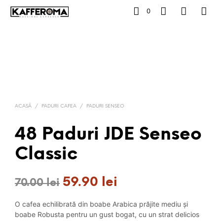
0
ACASĂ
/
PADURI CAFEA
/
PADURI SENSEO
48 Paduri JDE Senseo
Classic
59.90
lei
Prețul
Prețul
70.00
lei
inițial
curent
O cafea echilibrată din boabe Arabica prăjite mediu și
a
este:
boabe Robusta pentru un gust bogat, cu un strat delicios