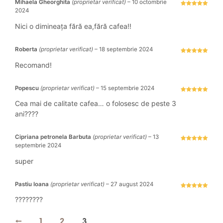
Mihaela Gheorghita
(proprietar verificat)
–
10 octombrie
2024
Evaluat la
5
stele din 5
Nici o dimineața fără ea,fără cafea!!
Roberta
(proprietar verificat)
–
18 septembrie 2024
Evaluat la
5
stele din 5
Recomand!
Popescu
(proprietar verificat)
–
15 septembrie 2024
Evaluat la
5
stele din 5
Cea mai de calitate cafea… o folosesc de peste 3
ani????
Cipriana petronela Barbuta
(proprietar verificat)
–
13
septembrie 2024
Evaluat la
5
stele din 5
super
Pastiu Ioana
(proprietar verificat)
–
27 august 2024
Evaluat la
5
stele din 5
????????
←
1
2
3