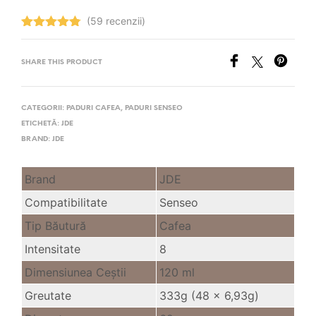
(59 recenzii)
Evaluat la
4.85
stele
din 5
SHARE THIS PRODUCT
CATEGORII:
PADURI CAFEA
,
PADURI SENSEO
ETICHETĂ:
JDE
BRAND:
JDE
Brand
JDE
Compatibilitate
Senseo
Tip Băutură
Cafea
Intensitate
8
Dimensiunea Ceştii
120 ml
Greutate
333g (48 x 6,93g)