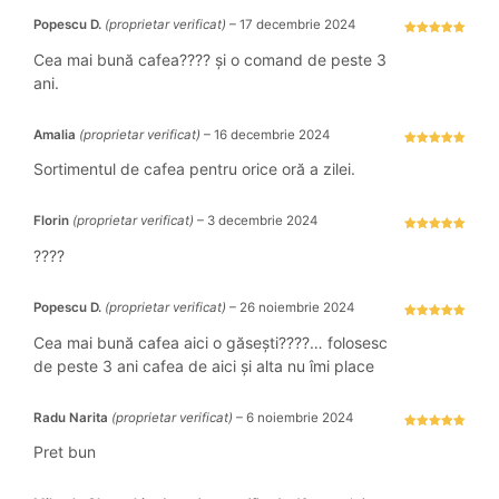
Popescu D.
(proprietar verificat)
–
17 decembrie 2024
Evaluat la
5
stele din 5
Cea mai bună cafea???? și o comand de peste 3
ani.
Amalia
(proprietar verificat)
–
16 decembrie 2024
Evaluat la
5
stele din 5
Sortimentul de cafea pentru orice oră a zilei.
Florin
(proprietar verificat)
–
3 decembrie 2024
Evaluat la
5
stele din 5
????
Popescu D.
(proprietar verificat)
–
26 noiembrie 2024
Evaluat la
5
stele din 5
Cea mai bună cafea aici o găsești????… folosesc
de peste 3 ani cafea de aici și alta nu îmi place
Radu Narita
(proprietar verificat)
–
6 noiembrie 2024
Evaluat la
5
stele din 5
Pret bun