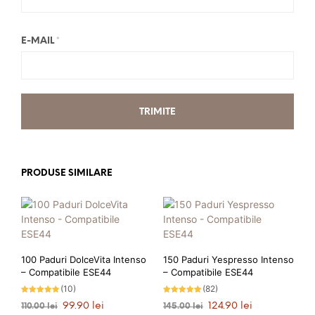
E-MAIL
*
PRODUSE SIMILARE
100 Paduri DolceVita Intenso
150 Paduri Yespresso Intenso
– Compatibile ESE44
– Compatibile ESE44
(10)
(82)
Evaluat la
Evaluat la
Prețul
Prețul
Prețul
Prețul
99.90
lei
124.90
lei
110.00
lei
145.00
lei
4.70
4.83
stele din
stele din 5