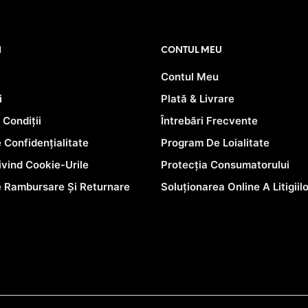
I
CONTUL MEU
Contul Meu
i
Plată & Livrare
 Condiții
Întrebări Frecvente
e Confidențialitate
Program De Loialitate
rivind Cookie-Urile
Protecția Consumatorului
e Rambursare Și Returnare
Soluționarea Online A Litigiil