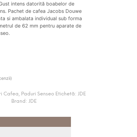
Gust intens datorită boabelor de
tens. Pachet de cafea Jacobs Douwe
ta si ambalata individual sub forma
ametrul de 62 mm pentru aparate de
nseo.
cenzii)
ri Cafea
,
Paduri Senseo
Etichetă:
JDE
Brand:
JDE