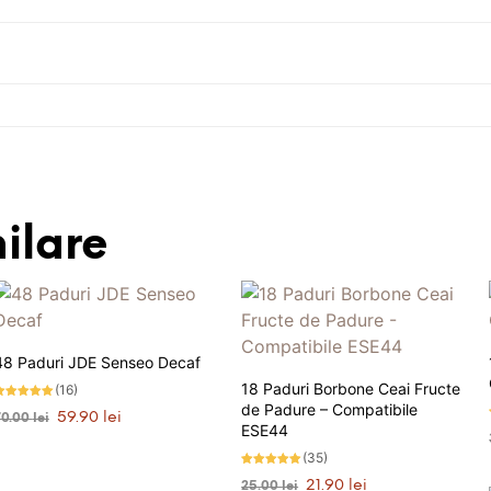
ilare
48 Paduri JDE Senseo Decaf
18 Paduri Borbone Ceai Fructe
(16)
de Padure – Compatibile
valuat la
Prețul
Prețul
59.90
lei
70.00
lei
.00
ESE44
tele din 5
inițial
curent
ADAUGĂ ÎN COȘ
a
este:
(35)
fost:
59.90 lei.
Evaluat la
Prețul
Prețul
21.90
lei
25.00
lei
4.94