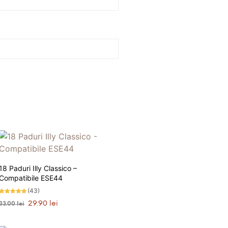
18 Paduri Illy Classico –
Compatibile ESE44
(43)
Evaluat la
Prețul
Prețul
29.90
lei
33.00
lei
4.72
stele din
inițial
curent
5
ADAUGĂ ÎN COȘ
a
este: