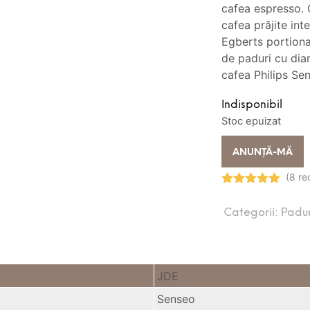
cafea espresso. 
cafea prăjite in
Egberts portiona
de paduri cu di
cafea Philips Se
Indisponibil
Stoc epuizat
ANUNȚĂ-MĂ
(8 re
Evaluat la
5.00
stele
Categorii:
Padu
din 5
JDE
Senseo