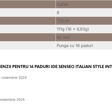
Cafea
9
120 ml
111g (16 x 6,93g)
62 mm
Punga cu 16 paduri
CENZII PENTRU
16 PADURI JDE SENSEO ITALIAN STYLE I
4 noiembrie 2024
 noiembrie 2024