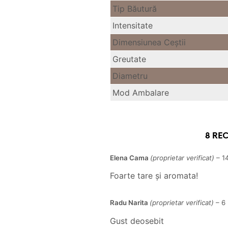
Tip Băutură
Intensitate
Dimensiunea Ceştii
Greutate
Diametru
Mod Ambalare
8 RE
Elena Cama
(proprietar verificat)
–
1
Foarte tare și aromata!
Radu Narita
(proprietar verificat)
–
6
Gust deosebit