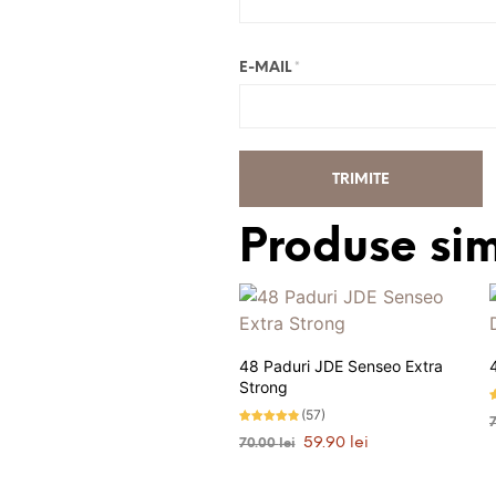
E-MAIL
*
Produse sim
48 Paduri JDE Senseo Extra
Strong
E
(57)
5
Evaluat la
s
Prețul
Prețul
59.90
lei
70.00
lei
4.77
stele din 5
inițial
curent
ADAUGĂ ÎN COȘ
a
este: