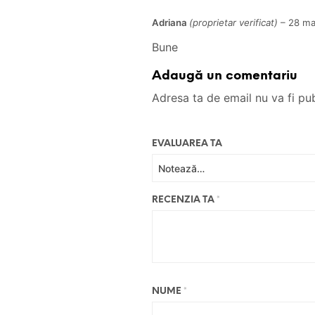
Adriana
(proprietar verificat)
–
28 ma
Bune
Adaugă un comentariu
Adresa ta de email nu va fi pub
EVALUAREA TA
RECENZIA TA
*
NUME
*