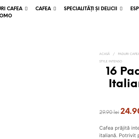
RI CAFEA
CAFEA
SPECIALITĂȚI ȘI DELICII
ESP
ROMO
ACASĂ
/
PADURI CAFE
STYLE INTENSO
16 Pa
Itali
Prețul
24.
29.90
lei
inițial
a
Cafea prăjită inte
fost:
italiană. Potrivi
29.90 lei