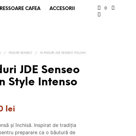
0
RESSOARE CAFEA
ACCESORII
A
/
PADURI SENSEO
/
16 PADURI JDE SENSEO ITALIAN
duri JDE Senseo
an Style Intenso
Prețul
90
lei
curent
este:
nsă și închisă. Inspirat de tradiția
24.90 lei.
t pentru preparare ca o băutură de
.