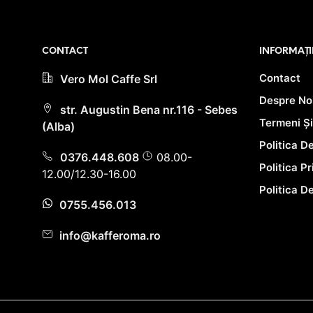
PRIMEȘTI 100 PUNCTE LA
ACHIZIȚIA ACESTUI PRODUS!
CONTACT
INFORMAȚI
Contact
Vero Mol Caffe Srl
Despre No
str. Augustin Bena nr.116 - Sebes
Termeni Și
(Alba)
Politica D
0376.448.608
08.00-
Politica P
12.00/12.30-16.00
Politica D
0755.456.013
info@kafferoma.ro