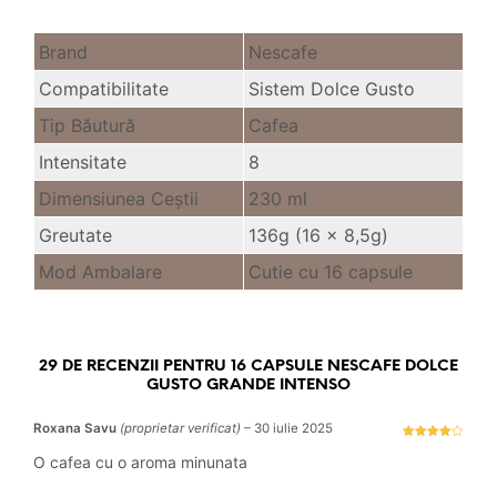
Brand
Nescafe
Compatibilitate
Sistem Dolce Gusto
Tip Băutură
Cafea
Intensitate
8
Dimensiunea Ceştii
230 ml
Greutate
136g (16 x 8,5g)
Mod Ambalare
Cutie cu 16 capsule
29 DE RECENZII PENTRU
16 CAPSULE NESCAFE DOLCE
GUSTO GRANDE INTENSO
Roxana Savu
(proprietar verificat)
–
30 iulie 2025
Evaluat la
4
stele
O cafea cu o aroma minunata
din 5