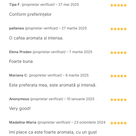
Tipa F.
(proprietar verificat)
–
27 mai 2025
Evaluat la
5
stele din 5
Conform preferințelor
paltanea
(proprietar verificat)
–
27 martie 2025
Evaluat la
5
stele din 5
O cafea aromata si intensa.
Elena Prodan
(proprietar verificat)
–
7 martie 2025
Evaluat la
5
stele din 5
Foarte buna
Mariana C.
(proprietar verificat)
–
6 martie 2025
Evaluat la
5
stele din 5
Este preferata mea, este aromată și intensă.
Anonymous
(proprietar verificat)
–
10 ianuarie 2025
Evaluat la
5
stele din 5
Very good!
Madalina-Maria
(proprietar verificat)
–
23 octombrie 2024
Evaluat la
5
stele din 5
Imi place ca este foarte aromata, cu un gust