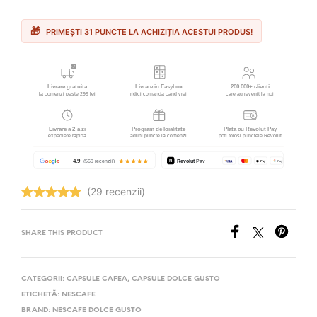
PRIMEȘTI 31 PUNCTE LA ACHIZIȚIA ACESTUI PRODUS!
(29 recenzii)
Evaluat la
4.93
stele
din 5
SHARE THIS PRODUCT
CATEGORII:
CAPSULE CAFEA
,
CAPSULE DOLCE GUSTO
ETICHETĂ:
NESCAFE
BRAND:
NESCAFE DOLCE GUSTO