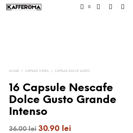
0
ACASĂ
/
CAPSULE CAFEA
/
CAPSULE DOLCE GUSTO
16 Capsule Nescafe
Dolce Gusto Grande
Intenso
30.90
lei
Prețul
Prețul
36.00
lei