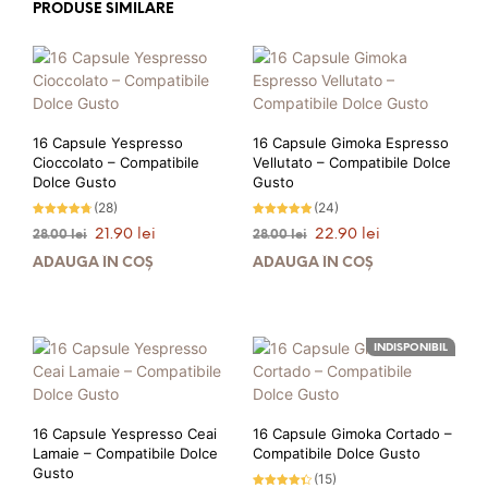
PRODUSE SIMILARE
16 Capsule Yespresso
16 Capsule Gimoka Espresso
Cioccolato – Compatibile
Vellutato – Compatibile Dolce
Dolce Gusto
Gusto
(28)
(24)
Evaluat la
Evaluat la
Prețul
Prețul
Prețul
Prețul
21.90
lei
22.90
lei
28.00
lei
28.00
lei
4.64
4.83
stele din
stele din 5
inițial
curent
inițial
curent
5
ADAUGĂ ÎN COȘ
ADAUGĂ ÎN COȘ
a
este:
a
este:
fost:
21.90 lei.
fost:
22.90 lei.
28.00 lei.
28.00 lei.
PRIMEȘTI 22 PUNCTE LA
PRIMEȘTI 23 PUNCTE LA
INDISPONIBIL
ACHIZIȚIA ACESTUI PRODUS!
ACHIZIȚIA ACESTUI PRODUS!
16 Capsule Yespresso Ceai
16 Capsule Gimoka Cortado –
Lamaie – Compatibile Dolce
Compatibile Dolce Gusto
Gusto
(15)