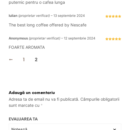
puternic pentru o cafea lunga
Iulian
(proprietar verificat)
–
13 septembrie 2024
Evaluat la
5
stele din 5
The best long coffee offered by Nescafe
Anonymous
(proprietar verificat)
–
12 septembrie 2024
Evaluat la
5
stele din 5
FOARTE AROMATA
←
1
2
Adaugă un comentariu
Adresa ta de email nu va fi publicată.
Câmpurile obligatorii
sunt marcate cu
*
EVALUAREA TA