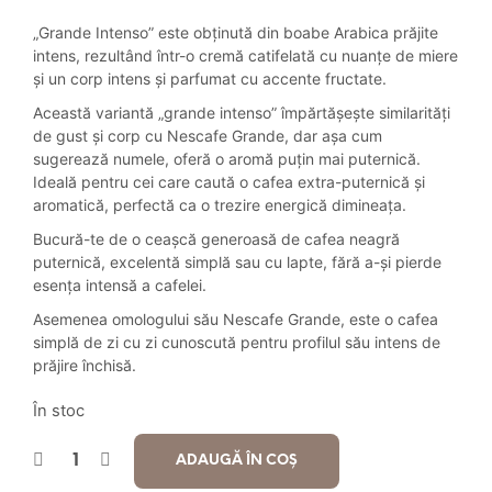
inițial
curent
„Grande Intenso” este obținută din boabe Arabica prăjite
a
este:
intens, rezultând într-o cremă catifelată cu nuanțe de miere
și un corp intens și parfumat cu accente fructate.
fost:
30.90 lei.
Această variantă „grande intenso” împărtășește similarități
36.00 lei.
de gust și corp cu Nescafe Grande, dar așa cum
sugerează numele, oferă o aromă puțin mai puternică.
Ideală pentru cei care caută o cafea extra-puternică și
aromatică, perfectă ca o trezire energică dimineața.
Bucură-te de o ceașcă generoasă de cafea neagră
puternică, excelentă simplă sau cu lapte, fără a-și pierde
esența intensă a cafelei.
Asemenea omologului său Nescafe Grande, este o cafea
simplă de zi cu zi cunoscută pentru profilul său intens de
prăjire închisă.
În stoc
ADAUGĂ ÎN COȘ