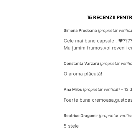
15 RECENZII PENT
Simona Predoana
(proprietar verifica
Cele mai bune capsule . ❤️‍???
Mulțumim frumos,voi revenii c
Constanta Varzaru
(proprietar verific
O aroma plăcută!
Ana Milos
(proprietar verificat)
–
12 
Foarte buna cremoasa,gustoa
Beatrice Dragomir
(proprietar verific
5 stele