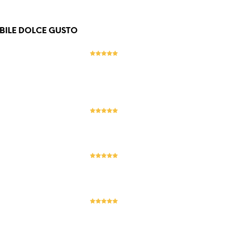
BILE DOLCE GUSTO
Evaluat la
5
stele din 5
Evaluat la
5
stele din 5
Evaluat la
5
stele din 5
Evaluat la
5
stele din 5