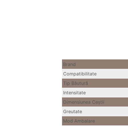
Brand
Compatibilitate
Tip Băutură
Intensitate
Dimensiunea Ceştii
Greutate
Mod Ambalare