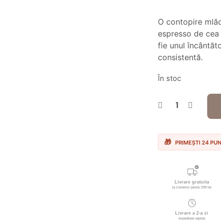
inițial
a
O contopire mlăd
fost:
espresso de cea 
28.00 lei
fie unul încântă
consistentă.
În stoc
PRIMEȘTI 24 PU