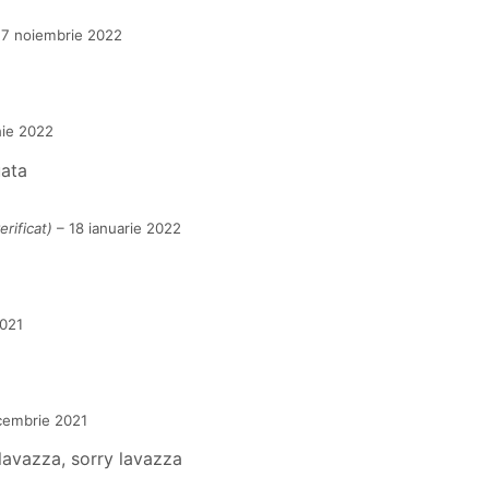
17 noiembrie 2022
nie 2022
uata
erificat)
–
18 ianuarie 2022
021
cembrie 2021
lavazza, sorry lavazza