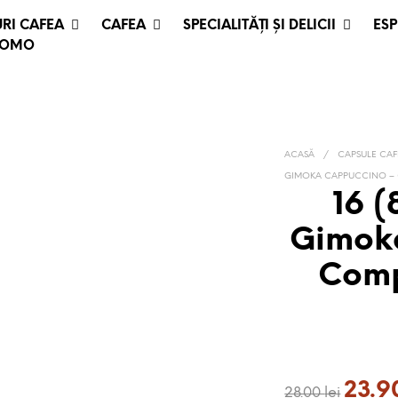
RI CAFEA
CAFEA
SPECIALITĂȚI ȘI DELICII
ESP
ROMO
ACASĂ
/
CAPSULE CA
GIMOKA CAPPUCCINO – 
16 
Gimok
Comp
Prețul
23.
28.00
lei