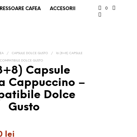
0
RESSOARE CAFEA
ACCESORII
FEA
/
CAPSULE DOLCE GUSTO
/
16 (8+8) CAPSULE
COMPATIBILE DOLCE GUSTO
(8+8) Capsule
a Cappuccino –
atibile Dolce
Gusto
Prețul
90
lei