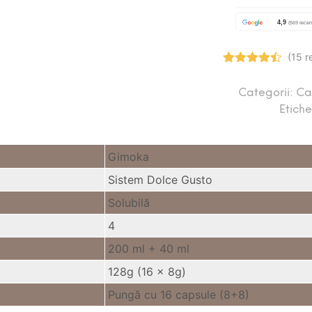
(15 r
Evaluat la
4.47
stele
Categorii:
Ca
din 5
Etich
Gimoka
Sistem Dolce Gusto
Solubilă
4
200 ml + 40 ml
128g (16 x 8g)
Pungă cu 16 capsule (8+8)