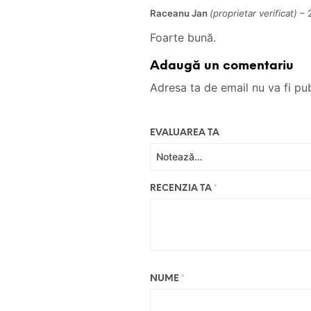
Raceanu Jan
(proprietar verificat)
–
Foarte bună.
Adaugă un comentariu
Adresa ta de email nu va fi pub
EVALUAREA TA
RECENZIA TA
*
NUME
*