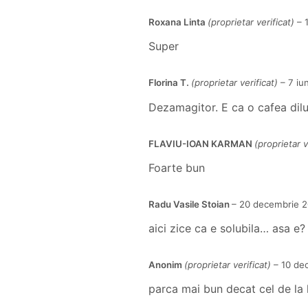
Roxana Linta
(proprietar verificat)
–
Super
Florina T.
(proprietar verificat)
–
7 iu
Dezamagitor. E ca o cafea dil
FLAVIU-IOAN KARMAN
(proprietar v
Foarte bun
Radu Vasile Stoian
–
20 decembrie 2
aici zice ca e solubila… asa e?
Anonim
(proprietar verificat)
–
10 de
parca mai bun decat cel de la 