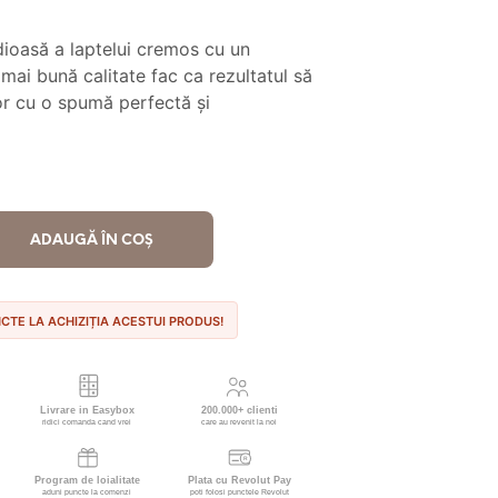
curent
este:
ioasă a laptelui cremos cu un
23.90 lei.
mai bună calitate fac ca rezultatul să
.
tor cu o spumă perfectă și
ADAUGĂ ÎN COȘ
NCTE LA ACHIZIȚIA ACESTUI PRODUS!