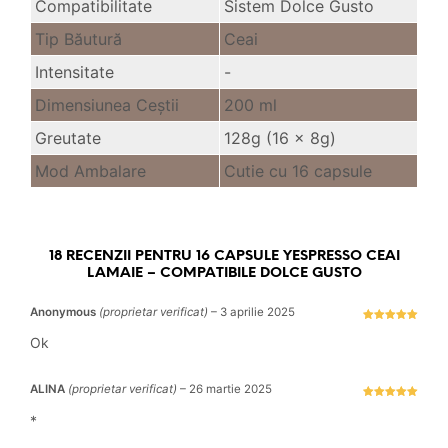
Compatibilitate
Sistem Dolce Gusto
Tip Băutură
Ceai
Intensitate
-
Dimensiunea Ceştii
200 ml
Greutate
128g (16 x 8g)
Mod Ambalare
Cutie cu 16 capsule
18 RECENZII PENTRU
16 CAPSULE YESPRESSO CEAI
LAMAIE – COMPATIBILE DOLCE GUSTO
Anonymous
(proprietar verificat)
–
3 aprilie 2025
Evaluat la
5
stele din 5
Ok
ALINA
(proprietar verificat)
–
26 martie 2025
Evaluat la
5
stele din 5
*