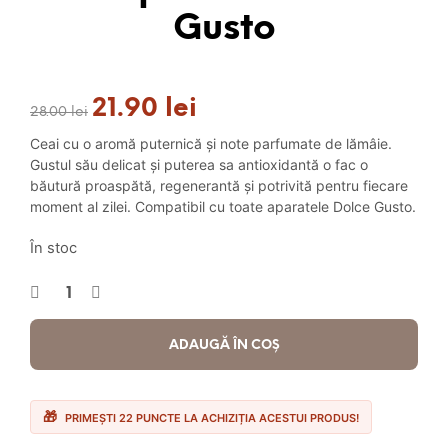
Gusto
21.90
lei
Prețul
Prețul
28.00
lei
inițial
curent
Ceai cu o aromă puternică și note parfumate de lămâie.
a
este:
Gustul său delicat și puterea sa antioxidantă o fac o
fost:
21.90 lei.
băutură proaspătă, regenerantă și potrivită pentru fiecare
28.00 lei.
moment al zilei. Compatibil cu toate aparatele Dolce Gusto.
În stoc
ADAUGĂ ÎN COȘ
PRIMEȘTI 22 PUNCTE LA ACHIZIȚIA ACESTUI PRODUS!