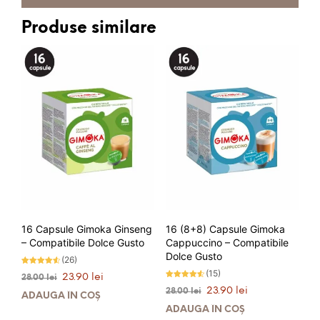
Produse similare
16 Capsule Gimoka Ginseng
16 (8+8) Capsule Gimoka
– Compatibile Dolce Gusto
Cappuccino – Compatibile
Dolce Gusto
(26)
Evaluat la
(15)
Prețul
Prețul
23.90
lei
28.00
lei
4.42
Evaluat la
stele din
inițial
curent
Prețul
Prețul
23.90
lei
28.00
lei
4.47
5
ADAUGĂ ÎN COȘ
stele din
a
este:
inițial
curent
5
ADAUGĂ ÎN COȘ
fost:
23.90 lei.
a
este: