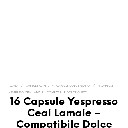
ACASĂ
/
CAPSULE CAFEA
/
CAPSULE DOLCE GUSTO
/
16 CAPSULE
YESPRESSO CEAI LAMAIE – COMPATIBILE DOLCE GUSTO
16 Capsule Yespresso
Ceai Lamaie –
Compatibile Dolce