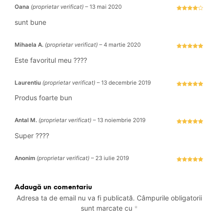
Oana
(proprietar verificat)
–
13 mai 2020
Evaluat la
4
stele
sunt bune
din 5
Mihaela A.
(proprietar verificat)
–
4 martie 2020
Evaluat la
5
stele din 5
Este favoritul meu ????
Laurentiu
(proprietar verificat)
–
13 decembrie 2019
Evaluat la
5
stele din 5
Produs foarte bun
Antal M.
(proprietar verificat)
–
13 noiembrie 2019
Evaluat la
5
stele din 5
Super ????
Anonim
(proprietar verificat)
–
23 iulie 2019
Evaluat la
5
stele din 5
Adaugă un comentariu
Adresa ta de email nu va fi publicată.
Câmpurile obligatorii
sunt marcate cu
*