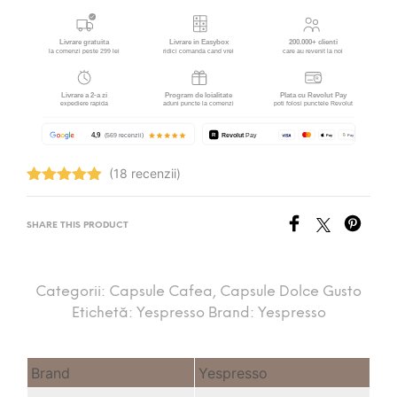
(18 recenzii)
Evaluat la
4.94
stele
din 5
SHARE THIS PRODUCT
Categorii:
Capsule Cafea
,
Capsule Dolce Gusto
Etichetă:
Yespresso
Brand:
Yespresso
Brand
Yespresso