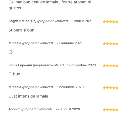
stele din 5
Cel mai bun ceai de lamaie , foarte aromat si
gustos.
Bogdan Mihai Bej
(proprietar verificat)
–
9 martie 2021
Evaluat la
5
stele din 5
Superb și bun.
Mihaela
(proprietar verificat)
–
27 ianuarie 2021
Evaluat la
5
stele din 5
🙂
Silvia Lupeanu
(proprietar verificat)
–
19 noiembrie 2020
Evaluat la
5
stele din 5
F. bun
Mihaela
(proprietar verificat)
–
5 noiembrie 2020
Evaluat la
5
stele din 5
Gust intens de lamaie
Anonim
(proprietar verificat)
–
27 august 2020
Evaluat la
5
stele din 5
.