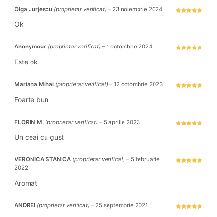
Olga Jurjescu
(proprietar verificat)
–
23 noiembrie 2024
Evaluat la
5
stele din 5
Ok
Anonymous
(proprietar verificat)
–
1 octombrie 2024
Evaluat la
5
stele din 5
Este ok
Mariana Mihai
(proprietar verificat)
–
12 octombrie 2023
Evaluat la
5
stele din 5
Foarte bun
FLORIN M.
(proprietar verificat)
–
5 aprilie 2023
Evaluat la
5
stele din 5
Un ceai cu gust
VERONICA STANICA
(proprietar verificat)
–
5 februarie
2022
Evaluat la
5
stele din 5
Aromat
ANDREI
(proprietar verificat)
–
25 septembrie 2021
Evaluat la
5