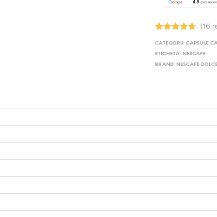
(16 r
Evaluat la
CATEGORII:
CAPSULE C
4.69
stele
din 5
ETICHETĂ:
NESCAFE
BRAND:
NESCAFE DOLC