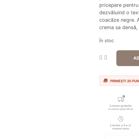
fos
pricepere pentru 
dezvăluind o text
35
coacăze negre. 
crema sa densă, 
În stoc
AD
PRIMEȘTI 30 PU