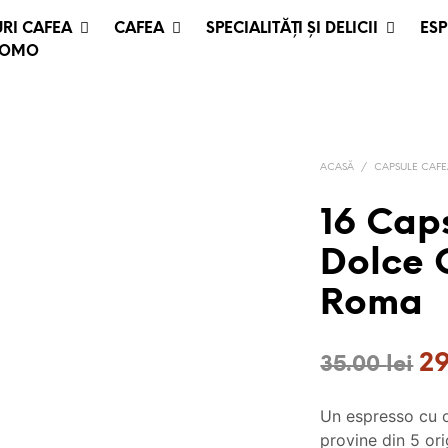
RI CAFEA
CAFEA
SPECIALITĂȚI ȘI DELICII
ESP
ROMO
ACASĂ
/
CAPSULE CAF
16 Cap
Dolce 
Roma
Pr
2
35.00
lei
ini
Un espresso cu 
a
provine din 5 ori