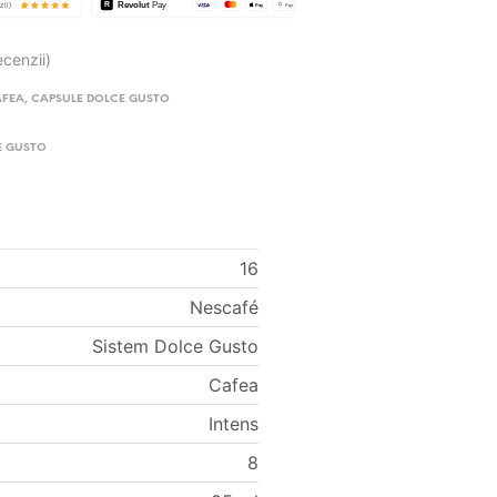
ecenzii)
AFEA
,
CAPSULE DOLCE GUSTO
E GUSTO
16
Nescafé
Sistem Dolce Gusto
Cafea
Intens
8