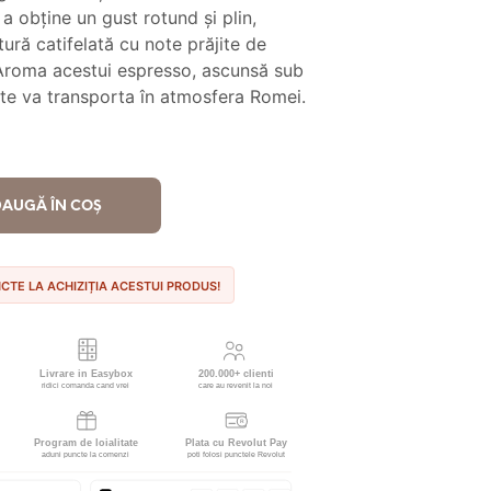
t:
29.90 lei.
a obține un gust rotund și plin,
ură catifelată cu note prăjite de
.00 lei.
Aroma acestui espresso, ascunsă sub
te va transporta în atmosfera Romei.
AUGĂ ÎN COȘ
NCTE LA ACHIZIȚIA ACESTUI PRODUS!