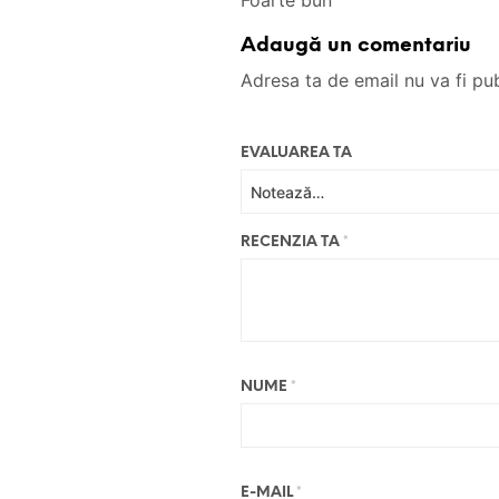
Foarte bun
Adaugă un comentariu
Adresa ta de email nu va fi pub
EVALUAREA TA
RECENZIA TA
*
NUME
*
E-MAIL
*