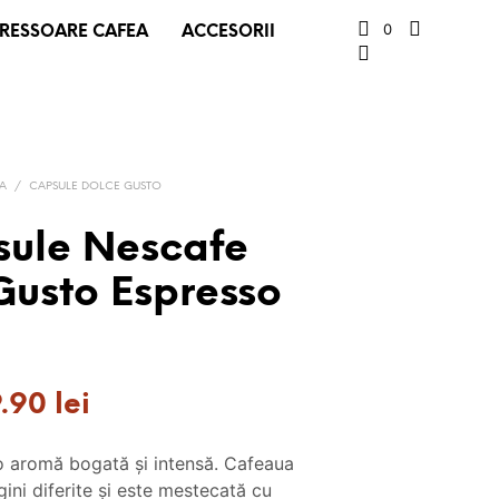
0
RESSOARE CAFEA
ACCESORII
EA
/
CAPSULE DOLCE GUSTO
sule Nescafe
Gusto Espresso
ețul
Prețul
9.90
lei
țial
curent
o aromă bogată și intensă. Cafeaua
este:
gini diferite și este mestecată cu