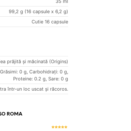
35 ml
99,2 g (16 capsule x 6,2 g)
Cutie 16 capsule
ea prăjită și măcinată (Origins)
 Grăsimi: 0 g, Carbohidrați: 0 g,
Proteine: 0.2 g, Sare: 0 g
ra într-un loc uscat și răcoros.
SSO ROMA