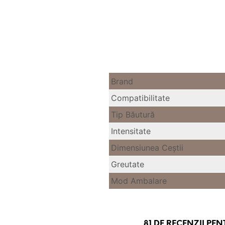
Brand
Compatibilitate
Tip Băutură
Intensitate
Dimensiunea Ceştii
Greutate
Mod Ambalare
81 DE RECENZII PE