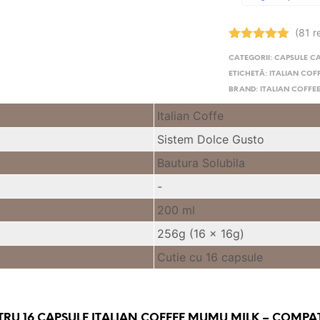
(81 r
Evaluat la
CATEGORII:
CAPSULE C
4.83
stele
din 5
ETICHETĂ:
ITALIAN COF
BRAND:
ITALIAN COFFE
Italian Coffe
Sistem Dolce Gusto
Bautura Solubila
-
200 ml
256g (16 x 16g)
Cutie cu 16 capsule
NTRU
16 CAPSULE ITALIAN COFFEE MUMU MILK – COMPA