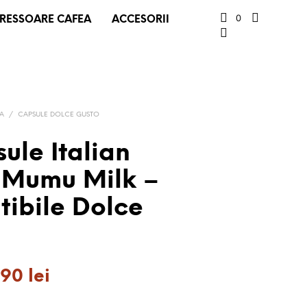
0
RESSOARE CAFEA
ACCESORII
EA
/
CAPSULE DOLCE GUSTO
ule Italian
 Mumu Milk –
ibile Dolce
țul
Prețul
.90
lei
țial
curent