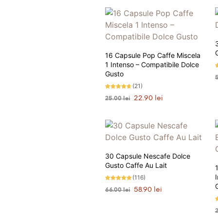
16 Capsule Pop Caffe Miscela
1 Intenso – Compatibile Dolce
Gusto
E
4
s
(21)
Evaluat la
Prețul
Prețul
22.90
lei
25.00
lei
4.57
stele din
inițial
curent
5
ADAUGĂ ÎN COȘ
a
este:
fost:
22.90 lei.
25.00 lei.
PRIMEȘTI 23 PUNCTE LA
30 Capsule Nescafe Dolce
ACHIZIȚIA ACESTUI PRODUS!
Gusto Caffe Au Lait
(116)
Evaluat la
Prețul
Prețul
58.90
lei
66.00
lei
4.91
stele din 5
inițial
curent
ADAUGĂ ÎN COȘ
a
este:
E
4
fost:
58.90 lei.
s