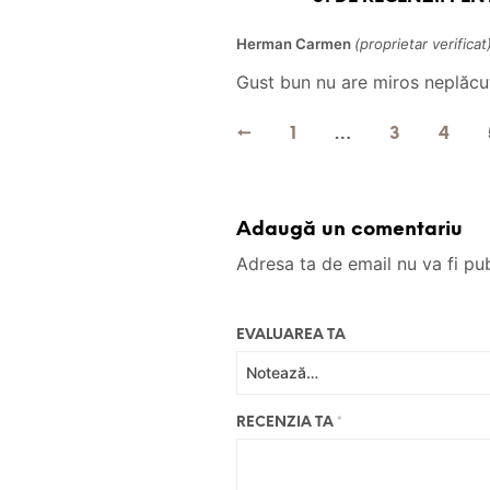
Herman Carmen
(proprietar verificat
Gust bun nu are miros neplăcut
←
1
…
3
4
Adaugă un comentariu
Adresa ta de email nu va fi pub
EVALUAREA TA
RECENZIA TA
*