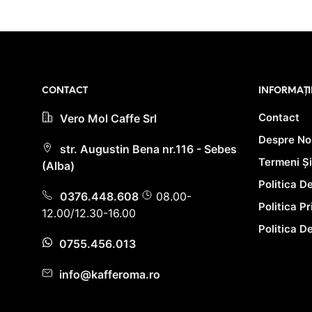
66.00 lei.
PRIMEȘTI 59 PUNCTE LA
ACHIZIȚIA ACESTUI PRODUS!
CONTACT
INFORMAȚI
Contact
Vero Mol Caffe Srl
Despre No
str. Augustin Bena nr.116 - Sebes
Termeni Și
(Alba)
Politica D
0376.448.608
08.00-
Politica P
12.00/12.30-16.00
Politica D
0755.456.013
info@kafferoma.ro