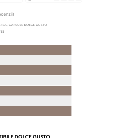
ecenzii)
AFEA
,
CAPSULE DOLCE GUSTO
FEE
E
TIBILE DOLCE GUSTO