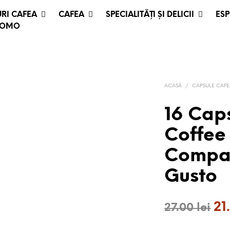
RI CAFEA
CAFEA
SPECIALITĂȚI ȘI DELICII
ESP
ROMO
ACASĂ
/
CAPSULE CAF
16 Caps
Coffee
Compat
Gusto
Pre
21
27.00
lei
ini