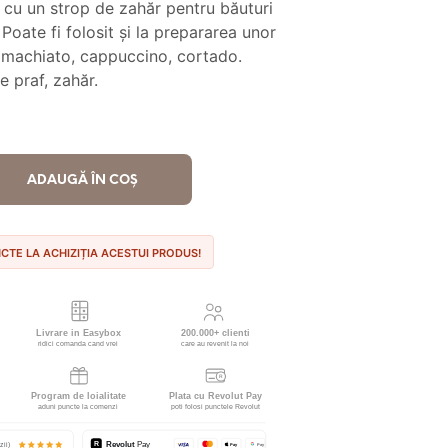
s cu un strop de zahăr pentru băuturi
este:
 Poate fi folosit și la prepararea unor
t:
21.90 lei.
te machiato, cappuccino, cortado.
e praf, zahăr.
00 lei.
ADAUGĂ ÎN COȘ
NCTE LA ACHIZIȚIA ACESTUI PRODUS!