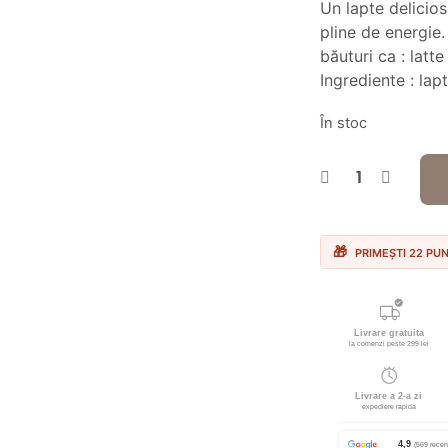
Un lapte delicio
a
pline de energie.
fos
băuturi ca : lat
Ingrediente : lapt
27.
În stoc
PRIMEȘTI 22 PU