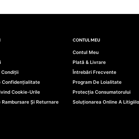
inițial
curent
ADAUGĂ ÎN COȘ
a
este:
fost:
22.90 lei.
28.00 lei.
PRIMEȘTI 23 PUNCTE LA
ACHIZIȚIA ACESTUI PRODUS!
I
CONTUL MEU
Contul Meu
i
Plată & Livrare
 Condiții
Întrebări Frecvente
e Confidențialitate
Program De Loialitate
rivind Cookie-Urile
Protecția Consumatorului
e Rambursare Și Returnare
Soluționarea Online A Litigiil