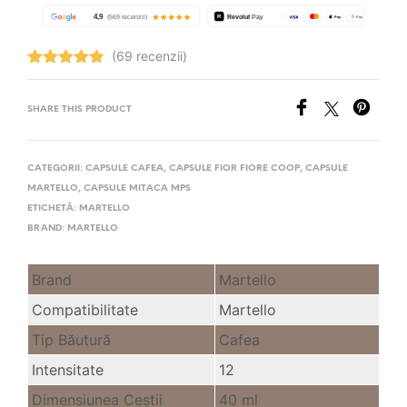
(69 recenzii)
Evaluat la
4.84
stele
din 5
SHARE THIS PRODUCT
CATEGORII:
CAPSULE CAFEA
,
CAPSULE FIOR FIORE COOP
,
CAPSULE
MARTELLO
,
CAPSULE MITACA MPS
ETICHETĂ:
MARTELLO
BRAND:
MARTELLO
Brand
Martello
Compatibilitate
Martello
Tip Băutură
Cafea
Intensitate
12
Dimensiunea Ceştii
40 ml