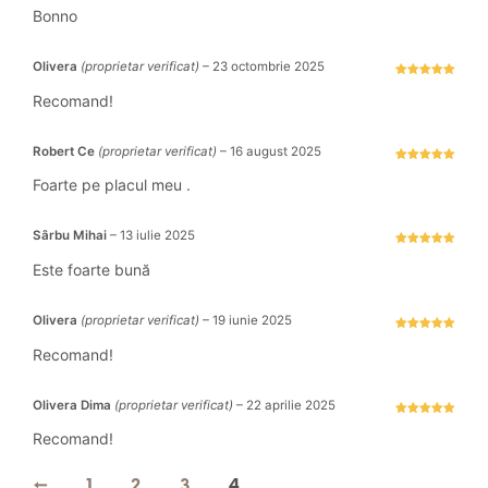
Evaluat la
5
stele din 5
Bonno
Olivera
(proprietar verificat)
–
23 octombrie 2025
Evaluat la
5
stele din 5
Recomand!
Robert Ce
(proprietar verificat)
–
16 august 2025
Evaluat la
5
stele din 5
Foarte pe placul meu .
Sârbu Mihai
–
13 iulie 2025
Evaluat la
5
stele din 5
Este foarte bună
Olivera
(proprietar verificat)
–
19 iunie 2025
Evaluat la
5
stele din 5
Recomand!
Olivera Dima
(proprietar verificat)
–
22 aprilie 2025
Evaluat la
5
stele din 5
Recomand!
←
1
2
3
4