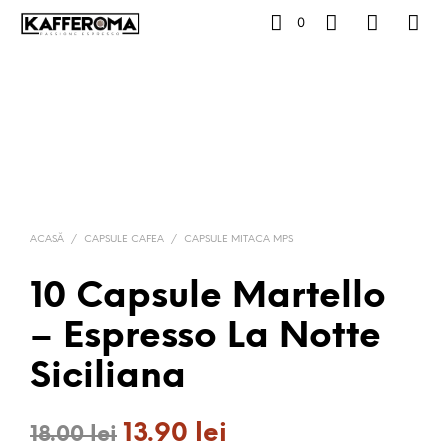
0
ACASĂ
/
CAPSULE CAFEA
/
CAPSULE MITACA MPS
10 Capsule Martello
– Espresso La Notte
Siciliana
13.90
lei
Prețul
Prețul
18.00
lei