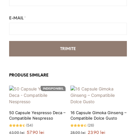
E-MAIL
*
PRODUSE SIMILARE
INDISPONIBIL
50 Capsule Yespresso Deca –
16 Capsule Gimoka Ginseng –
Compatibile Nespresso
Compatibile Dolce Gusto
(54)
(26)
Evaluat la
Evaluat la
Prețul
Prețul
Prețul
Prețul
57.90
lei
23.90
lei
63.00
lei
28.00
lei
4.39
4.42
stele din
stele din