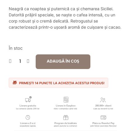
inițial
curent
Neagră ca noaptea și puternică ca și chemarea Siciliei.
a
este:
Datorită prăjirii speciale, se naște o cafea intensă, cu un
corp robust și o cremă delicată. Retrogustul se
fost:
13.90 lei.
caracterizează printr-o ușoară aromă de cuișoare și cacao.
18.00 lei.
În stoc
ADAUGĂ ÎN COȘ
PRIMEȘTI 14 PUNCTE LA ACHIZIȚIA ACESTUI PRODUS!