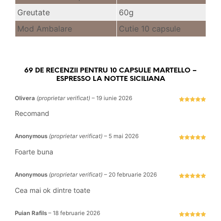
Greutate
60g
Mod Ambalare
Cutie 10 capsule
69 DE RECENZII PENTRU
10 CAPSULE MARTELLO –
ESPRESSO LA NOTTE SICILIANA
Olivera
(proprietar verificat)
–
19 iunie 2026
Evaluat la
5
stele din 5
Recomand
Anonymous
(proprietar verificat)
–
5 mai 2026
Evaluat la
5
stele din 5
Foarte buna
Anonymous
(proprietar verificat)
–
20 februarie 2026
Evaluat la
5
stele din 5
Cea mai ok dintre toate
Puian Rafils
–
18 februarie 2026