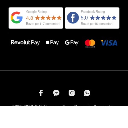
2016-2026 © Kafferoma - Toate Drepturile Rezervate -
Marcile si Logourile din Categoria
Capsule Cafea
Apartin
Respectivilor Proprietari