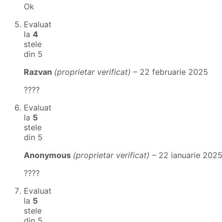
Ok
Evaluat
la
4
stele
din 5
Razvan
(proprietar verificat)
–
22 februarie 2025
????
Evaluat
la
5
stele
din 5
Anonymous
(proprietar verificat)
–
22 ianuarie 202
????
Evaluat
la
5
stele
din 5