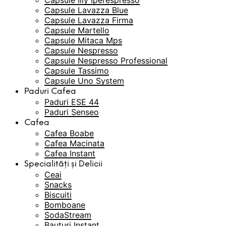
Capsule Illy Iperespresso
Capsule Lavazza Blue
Capsule Lavazza Firma
Capsule Martello
Capsule Mitaca Mps
Capsule Nespresso
Capsule Nespresso Professional
Capsule Tassimo
Capsule Uno System
Paduri Cafea
Paduri ESE 44
Paduri Senseo
Cafea
Cafea Boabe
Cafea Macinata
Cafea Instant
Specialități și Delicii
Ceai
Snacks
Biscuiti
Bomboane
SodaStream
Bauturi Instant