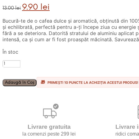
Prețul
Prețul
9.90
lei
13.00
lei
inițial
curent
a
este:
Bucură-te de o cafea dulce și aromatică, obținută din 100%
fost:
9.90 lei.
și echilibrată, perfectă pentru a-ți începe ziua cu energie
13.00 lei.
fără a se deteriora. Datorită stratului de aluminiu aplica
intensă, ca și cum ar fi fost proaspăt măcinată. Savurează
În stoc
Cantitate
10
Capsule
Italian
Adaugă în Coș
PRIMEȘTI 10 PUNCTE LA ACHIZIȚIA ACESTUI PRODUS!
Coffee
Espresso
Arabica
–
Compatibile
Nespresso