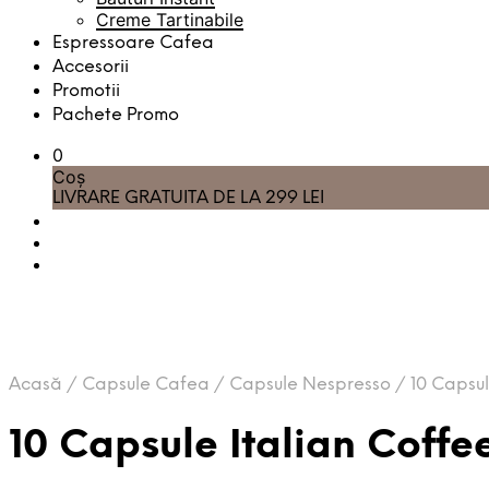
Creme Tartinabile
Espressoare Cafea
Accesorii
Promotii
Pachete Promo
0
Coș
LIVRARE GRATUITA DE LA 299 LEI
Acasă
/
Capsule Cafea
/
Capsule Nespresso
/
10 Capsul
10 Capsule Italian Coff