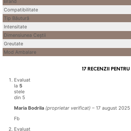
Brand
Compatibilitate
Tip Băutură
Intensitate
Dimensiunea Ceştii
Greutate
Mod Ambalare
17 RECENZII PENTRU
Evaluat
la
5
stele
din 5
Maria Bodrila
(proprietar verificat)
–
17 august 2025
Fb
Evaluat