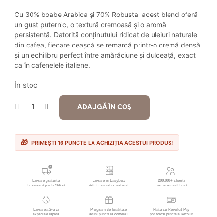
inițial
curent
Cu 30% boabe Arabica și 70% Robusta, acest blend oferă
a
este:
un gust puternic, o textură cremoasă și o aromă
persistentă. Datorită conținutului ridicat de uleiuri naturale
fost:
15.90 lei.
din cafea, fiecare ceașcă se remarcă printr-o cremă densă
și un echilibru perfect între amărăciune și dulceață, exact
18.90 lei.
ca în cafenelele italiene.
În stoc
ADAUGĂ ÎN COȘ
PRIMEȘTI 16 PUNCTE LA ACHIZIȚIA ACESTUI PRODUS!