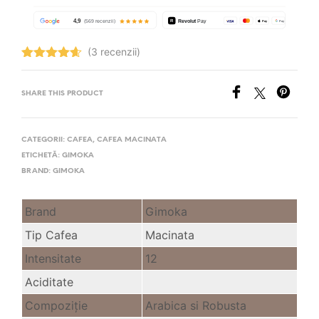
(3 recenzii)
Evaluat la
4.67
stele
din 5
SHARE THIS PRODUCT
CATEGORII:
CAFEA
,
CAFEA MACINATA
ETICHETĂ:
GIMOKA
BRAND:
GIMOKA
Brand
Gimoka
Tip Cafea
Macinata
Intensitate
12
Aciditate
Compoziție
Arabica si Robusta