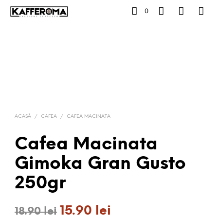
0
ACASĂ
/
CAFEA
/
CAFEA MACINATA
Cafea Macinata
Gimoka Gran Gusto
250gr
15.90
lei
Prețul
Prețul
18.90
lei