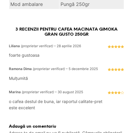
Mod ambalare
Pungă 250gr
3 RECENZII PENTRU
CAFEA MACINATA GIMOKA
GRAN GUSTO 250GR
Liliana
(proprietar verificat)
–
28 aprilie 2026
Evaluat la
5
stele din 5
foarte gustoasa
Ramona Dima
(proprietar verificat)
–
5 decembrie 2025
Evaluat la
5
stele din 5
Mulțumită
Marina
(proprietar verificat)
–
30 august 2025
Evaluat la
4
stele
o cafea destul de buna, iar raportul calitate-pret
din 5
este excelent
Adaugă un comentariu
Adresa ta de email nu va fi publicată.
Câmpurile obligatorii