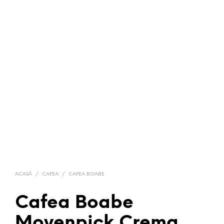
ACASĂ
/
CAFEA
/
CAFEA BOABE
Cafea Boabe
Movenpick Crema