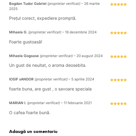
Bogdan Tudor Gabriel
(proprietar verificat)
–
26 martie
2025
Evaluat la
5
stele din 5
Prețul corect, expediere promptă.
Mihaela G.
(proprietar verificat)
–
19 decembrie 2024
Evaluat la
5
stele din 5
Foarte gustoasă!
Mihaela Gogoase
(proprietar verificat)
–
20 august 2024
Evaluat la
5
stele din 5
Un gust de neuitat, o aroma deosebita.
IOSIF sANDOR
(proprietar verificat)
–
5 aprilie 2024
Evaluat la
5
stele din 5
foarte buna, are gust , o savoare speciala
MARIAN I.
(proprietar verificat)
–
11 februarie 2021
Evaluat la
5
stele din 5
O cafea foarte bună.
Adaugă un comentariu