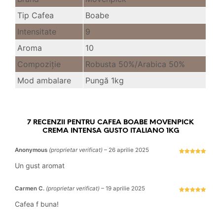
Tip Cafea
Boabe
Intensitate
9
Aroma
10
Compoziție
Robusta 50%/Arabica 50%
Mod ambalare
Pungă 1kg
7 RECENZII PENTRU
CAFEA BOABE MOVENPICK
CREMA INTENSA GUSTO ITALIANO 1KG
Anonymous
(proprietar verificat)
–
26 aprilie 2025
Evaluat la
5
stele din 5
Un gust aromat
Carmen C.
(proprietar verificat)
–
19 aprilie 2025
Evaluat la
5
stele din 5
Cafea f buna!