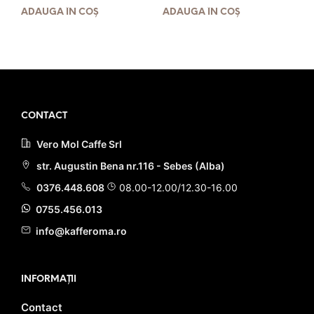
stele din 5
stele din 5
inițial
curent
inițial
curent
ADAUGĂ ÎN COȘ
ADAUGĂ ÎN COȘ
a
este:
a
este:
fost:
81.90 lei.
fost:
106.90 lei.
97.90 lei.
127.90 lei.
PRIMEȘTI 82 PUNCTE LA
PRIMEȘTI 107 PUNCTE LA
ACHIZIȚIA ACESTUI PRODUS!
ACHIZIȚIA ACESTUI PRODUS!
CONTACT
Vero Mol Caffe Srl
str. Augustin Bena nr.116 - Sebes (Alba)
0376.448.608
08.00-12.00/12.30-16.00
0755.456.013
info@kafferoma.ro
INFORMAȚII
Contact