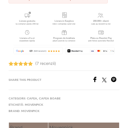
(7 recenzii)
Evaluat la
5.00
stele
din 5
SHARE THIS PRODUCT
CATEGORII:
CAFEA
,
CAFEA BOABE
ETICHETĂ:
MOVENPICK
BRAND:
MOVENPICK
Brand
Movenpick