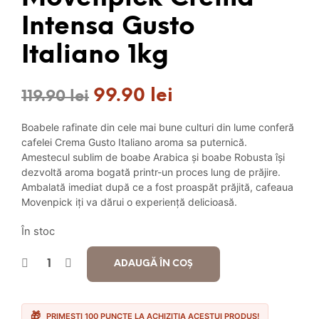
Intensa Gusto
Italiano 1kg
99.90
lei
Prețul
Prețul
119.90
lei
inițial
curent
Boabele rafinate din cele mai bune culturi din lume conferă
a
este:
cafelei Crema Gusto Italiano aroma sa puternică.
Amestecul sublim de boabe Arabica și boabe Robusta își
fost:
99.90 lei.
dezvoltă aroma bogată printr-un proces lung de prăjire.
Ambalată imediat după ce a fost proaspăt prăjită, cafeaua
119.90 lei.
Movenpick iți va dărui o experiență delicioasă.
În stoc
ADAUGĂ ÎN COȘ
PRIMEȘTI 100 PUNCTE LA ACHIZIȚIA ACESTUI PRODUS!