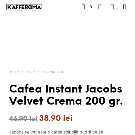
0
ACASĂ
/
CAFEA
/
CAFEA INSTANT
Cafea Instant Jacobs
Velvet Crema 200 gr.
38.90
lei
Prețul
Prețul
46.90
lei
inițial
curent
Jacobs Velvet este o cafea solubilă pudră ce se