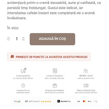
a
este:
evidențiază printr-o cremă deosebită, aurie și catifelată, ce
persistă timp îndelungat. Gustul este delicat, iar
fost:
38.90 lei.
intensitatea cafelei instant este completată de o aromă
învăluitoare.
46.90 lei.
În stoc
ADAUGĂ ÎN COȘ
PRIMEȘTI 39 PUNCTE LA ACHIZIȚIA ACESTUI PRODUS!