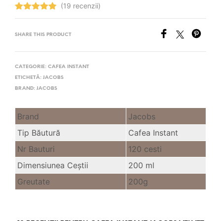
(19 recenzii)
Evaluat la
4.89
stele
din 5
SHARE THIS PRODUCT
CATEGORIE:
CAFEA INSTANT
ETICHETĂ:
JACOBS
BRAND:
JACOBS
Brand
Jacobs
Tip Băutură
Cafea Instant
Nr Bauturi
120 cesti
Dimensiunea Ceştii
200 ml
Greutate
200g