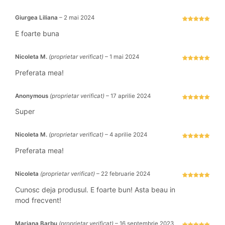
Giurgea Liliana
–
2 mai 2024
Evaluat la
5
stele din 5
E foarte buna
Nicoleta M.
(proprietar verificat)
–
1 mai 2024
Evaluat la
5
stele din 5
Preferata mea!
Anonymous
(proprietar verificat)
–
17 aprilie 2024
Evaluat la
5
stele din 5
Super
Nicoleta M.
(proprietar verificat)
–
4 aprilie 2024
Evaluat la
5
stele din 5
Preferata mea!
Nicoleta
(proprietar verificat)
–
22 februarie 2024
Evaluat la
5
stele din 5
Cunosc deja produsul. E foarte bun! Asta beau in
mod frecvent!
Mariana Barbu
(proprietar verificat)
–
16 septembrie 2023