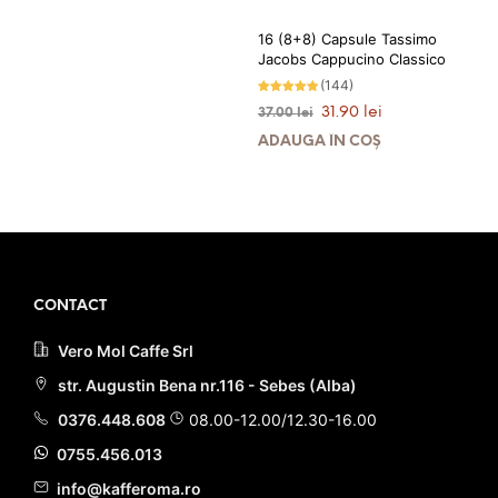
112.90 lei.
16 (8+8) Capsule Tassimo
PRIMEȘTI 94 PUNCTE LA
ACHIZIȚIA ACESTUI PRODUS!
Jacobs Cappucino Classico
(144)
Evaluat la
Prețul
Prețul
31.90
lei
37.00
lei
4.87
stele din 5
inițial
curent
ADAUGĂ ÎN COȘ
a
este:
fost:
31.90 lei.
37.00 lei.
PRIMEȘTI 32 PUNCTE LA
ACHIZIȚIA ACESTUI PRODUS!
CONTACT
Vero Mol Caffe Srl
str. Augustin Bena nr.116 - Sebes (Alba)
0376.448.608
08.00-12.00/12.30-16.00
0755.456.013
info@kafferoma.ro