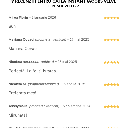
19 RECENZII PENTRU
CAFEA INSTANT JACOBS VELVET
CREMA 200 GR.
Mirea Florin
–
8 ianuarie 2026
Evaluat la
5
stele din 5
Bun
Mariana Covaci
(proprietar verificat)
–
27 mai 2025
Evaluat la
5
stele din 5
Mariana Covaci
Nicoleta
(proprietar verificat)
–
23 mai 2025
Evaluat la
5
stele din 5
Perfectă. La fel și livrarea.
Nicoleta M.
(proprietar verificat)
–
15 aprilie 2025
Evaluat la
5
stele din 5
Preferata mea!
Anonymous
(proprietar verificat)
–
5 noiembrie 2024
Evaluat la
5
stele din 5
Minunată!