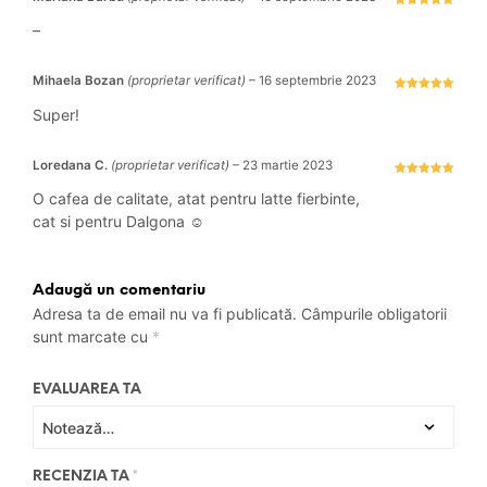
Evaluat la
5
stele din 5
–
Mihaela Bozan
(proprietar verificat)
–
16 septembrie 2023
Evaluat la
5
stele din 5
Super!
Loredana C.
(proprietar verificat)
–
23 martie 2023
Evaluat la
5
stele din 5
O cafea de calitate, atat pentru latte fierbinte,
cat si pentru Dalgona ☺️
Adaugă un comentariu
Adresa ta de email nu va fi publicată.
Câmpurile obligatorii
sunt marcate cu
*
EVALUAREA TA
RECENZIA TA
*