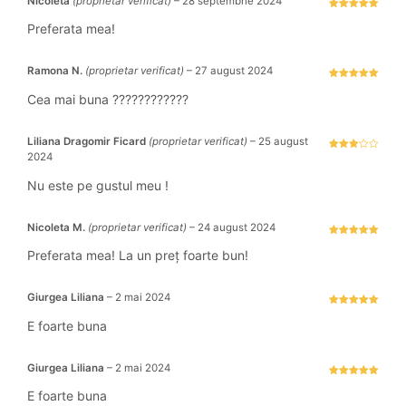
Nicoleta
(proprietar verificat)
–
28 septembrie 2024
Evaluat la
5
stele din 5
Preferata mea!
Ramona N.
(proprietar verificat)
–
27 august 2024
Evaluat la
5
stele din 5
Cea mai buna ????????????
Liliana Dragomir Ficard
(proprietar verificat)
–
25 august
2024
Evaluat
la
3
stele
Nu este pe gustul meu !
din 5
Nicoleta M.
(proprietar verificat)
–
24 august 2024
Evaluat la
5
stele din 5
Preferata mea! La un preț foarte bun!
Giurgea Liliana
–
2 mai 2024
Evaluat la
5
stele din 5
E foarte buna
Giurgea Liliana
–
2 mai 2024
Evaluat la
5
stele din 5
E foarte buna