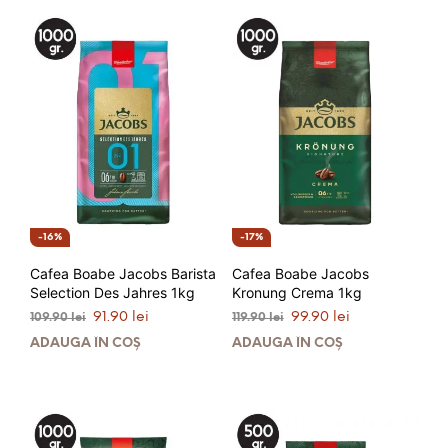
16%
17%
Cafea Boabe Jacobs Barista
Cafea Boabe Jacobs
Selection Des Jahres 1kg
Kronung Crema 1kg
Prețul
Prețul
Prețul
Prețul
91.90
lei
99.90
lei
109.90
lei
119.90
lei
inițial
curent
inițial
curent
ADAUGĂ ÎN COȘ
ADAUGĂ ÎN COȘ
a
este:
a
este:
fost:
91.90 lei.
fost:
99.90 lei.
109.90 lei.
119.90 lei.