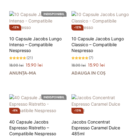
18.00 lei.
18.00 lei.
INDISPONIBIL
12%
12%
10 Capsule Jacobs Lungo
10 Capsule Jacobs Lungo
Intenso – Compatibile
Classico – Compatibile
Nespresso
Nespresso
(21)
(7)
Evaluat la
Evaluat la
Prețul
Prețul
Prețul
Prețul
15.90
lei
15.90
lei
18.00
lei
18.00
lei
4.86
5.00
stele din 5
stele din 5
inițial
curent
inițial
curent
ANUNȚĂ-MĂ
ADAUGĂ ÎN COȘ
a
este:
a
este:
fost:
15.90 lei.
fost:
15.90 lei.
18.00 lei.
18.00 lei.
INDISPONIBIL
8%
13%
40 Capsule Jacobs
Jacobs Concentrat
Espresso Ristretto –
Espresso Caramel Dulce
Compatibile Nespresso
485ml