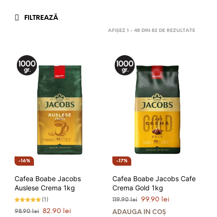
FILTREAZĂ
AFIȘEZ 1 - 48 DIN 82 DE REZULTATE
16%
17%
Cafea Boabe Jacobs
Cafea Boabe Jacobs Cafe
Auslese Crema 1kg
Crema Gold 1kg
Prețul
Prețul
(1)
99.90
lei
119.90
lei
inițial
curent
Evaluat la
Prețul
Prețul
82.90
lei
98.90
lei
5.00
ADAUGĂ ÎN COȘ
a
este:
stele din 5