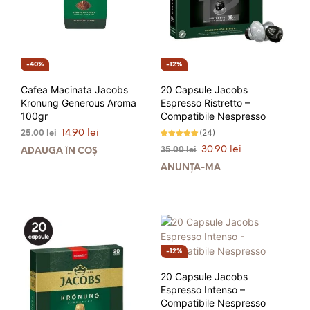
40%
12%
Cafea Macinata Jacobs
20 Capsule Jacobs
Kronung Generous Aroma
Espresso Ristretto –
100gr
Compatibile Nespresso
Prețul
Prețul
(24)
14.90
lei
25.00
lei
inițial
curent
Evaluat la
Prețul
Prețul
30.90
lei
35.00
lei
ADAUGĂ ÎN COȘ
4.92
a
este:
stele din 5
inițial
curent
ANUNȚĂ-MĂ
fost:
14.90 lei.
a
este:
25.00 lei.
fost:
30.90 lei.
35.00 lei.
12%
20 Capsule Jacobs
Espresso Intenso –
Compatibile Nespresso