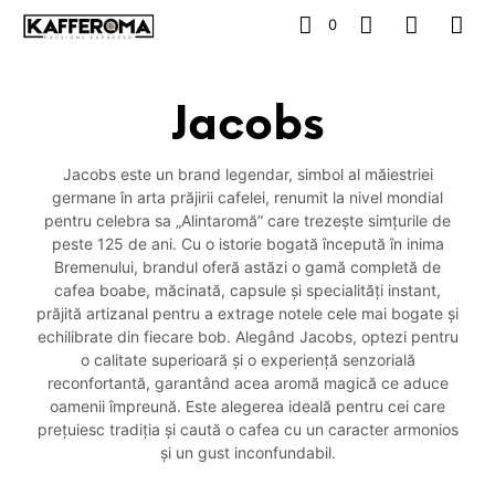
0
Jacobs
Jacobs este un brand legendar, simbol al măiestriei
germane în arta prăjirii cafelei, renumit la nivel mondial
pentru celebra sa „Alintaromă” care trezește simțurile de
peste 125 de ani. Cu o istorie bogată începută în inima
Bremenului, brandul oferă astăzi o gamă completă de
cafea boabe, măcinată, capsule și specialități instant,
prăjită artizanal pentru a extrage notele cele mai bogate și
echilibrate din fiecare bob. Alegând Jacobs, optezi pentru
o calitate superioară și o experiență senzorială
reconfortantă, garantând acea aromă magică ce aduce
oamenii împreună. Este alegerea ideală pentru cei care
prețuiesc tradiția și caută o cafea cu un caracter armonios
și un gust inconfundabil.