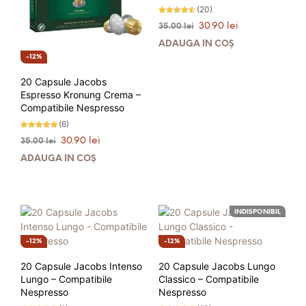
(20)
Evaluat la
Prețul
Prețul
30.90
lei
35.00
lei
4.45
stele din
inițial
curent
5
ADAUGĂ ÎN COȘ
a
este:
12%
fost:
30.90 lei.
35.00 lei.
20 Capsule Jacobs
Espresso Kronung Crema –
Compatibile Nespresso
(6)
Evaluat la
Prețul
Prețul
30.90
lei
35.00
lei
4.83
stele din 5
inițial
curent
ADAUGĂ ÎN COȘ
a
este:
fost:
30.90 lei.
35.00 lei.
INDISPONIBIL
12%
12%
20 Capsule Jacobs Intenso
20 Capsule Jacobs Lungo
Lungo – Compatibile
Classico – Compatibile
Nespresso
Nespresso