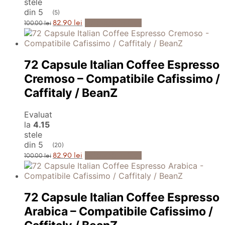
stele
din 5
(5)
Prețul
Prețul
Adaugă în Coș
82.90
lei
100.00
lei
inițial
curent
a
este:
fost:
82.90 lei.
100.00 lei.
72 Capsule Italian Coffee Espresso
Cremoso – Compatibile Cafissimo /
Caffitaly / BeanZ
Evaluat
la
4.15
stele
din 5
(20)
Prețul
Prețul
Adaugă în Coș
82.90
lei
100.00
lei
inițial
curent
a
este:
fost:
82.90 lei.
100.00 lei.
72 Capsule Italian Coffee Espresso
Arabica – Compatibile Cafissimo /