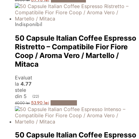
69.90
lei
80.00
lei
inițial
curent
a
este:
fost:
69.90 lei.
80.00 lei.
Indisponibil
50 Capsule Italian Coffee Espresso
Ristretto – Compatibile Fior Fiore
Coop / Aroma Vero / Martello /
Mitaca
Evaluat
la
4.77
stele
din 5
(22)
Prețul
Prețul
Anunță-mă
53.90
lei
60.00
lei
inițial
curent
a
este:
fost:
53.90 lei.
60.00 lei.
50 Capsule Italian Coffee Espresso