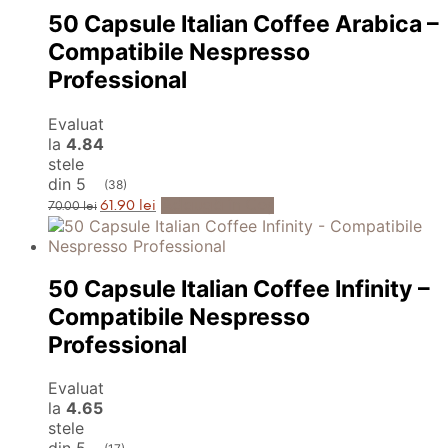
50 Capsule Italian Coffee Arabica –
Compatibile Nespresso
Professional
Evaluat
la
4.84
stele
din 5
(38)
Prețul
Prețul
Adaugă în Coș
61.90
lei
70.00
lei
inițial
curent
a
este:
fost:
61.90 lei.
70.00 lei.
50 Capsule Italian Coffee Infinity –
Compatibile Nespresso
Professional
Evaluat
la
4.65
stele
din 5