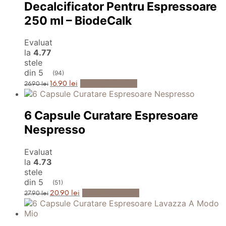
Decalcificator Pentru Espressoare
250 ml – BiodeCalk
Evaluat
la
4.77
stele
din 5
(94)
Prețul
Prețul
Adaugă în Coș
16.90
lei
26.90
lei
inițial
curent
a
este:
fost:
16.90 lei.
26.90 lei.
6 Capsule Curatare Espresoare
Nespresso
Evaluat
la
4.73
stele
din 5
(51)
Prețul
Prețul
Adaugă în Coș
20.90
lei
27.90
lei
inițial
curent
a
este:
fost:
20.90 lei.
27.90 lei.