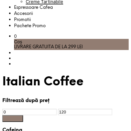
Creme Tartinabile
Espressoare Cafea
Accesorii
Promotii
Pachete Promo
0
Coș
LIVRARE GRATUITA DE LA 299 LEI
Italian Coffee
Filtrează după preț
Preț
Preț
Minim
Maxim
Filtrează
Cofeina