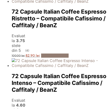
fost:
11.90 lei.
16.00 lei.
72 Capsule Italian Coffee Espresso
Ristretto – Compatibile Cafissimo /
Caffitaly / BeanZ
Evaluat
la
3.75
stele
din 5
(4)
Prețul
Prețul
Adaugă în Coș
82.90
lei
100.00
lei
inițial
curent
a
este:
fost:
82.90 lei.
100.00 lei.
72 Capsule Italian Coffee Espresso
Intenso – Compatibile Cafissimo /
Caffitaly / BeanZ
Evaluat
la
4.60