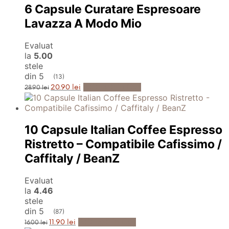
6 Capsule Curatare Espresoare
Lavazza A Modo Mio
Evaluat
la
5.00
stele
din 5
(13)
Prețul
Prețul
Adaugă în Coș
20.90
lei
28.90
lei
inițial
curent
a
este:
fost:
20.90 lei.
28.90 lei.
10 Capsule Italian Coffee Espresso
Ristretto – Compatibile Cafissimo /
Caffitaly / BeanZ
Evaluat
la
4.46
stele
din 5
(87)
Prețul
Prețul
Adaugă în Coș
11.90
lei
16.00
lei
inițial
curent