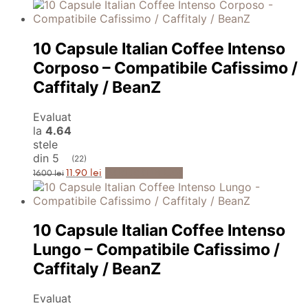
a
este:
fost:
11.90 lei.
16.00 lei.
10 Capsule Italian Coffee Intenso
Corposo – Compatibile Cafissimo /
Caffitaly / BeanZ
Evaluat
la
4.64
stele
din 5
(22)
Prețul
Prețul
Adaugă în Coș
11.90
lei
16.00
lei
inițial
curent
a
este:
fost:
11.90 lei.
16.00 lei.
10 Capsule Italian Coffee Intenso
Lungo – Compatibile Cafissimo /
Caffitaly / BeanZ
Evaluat