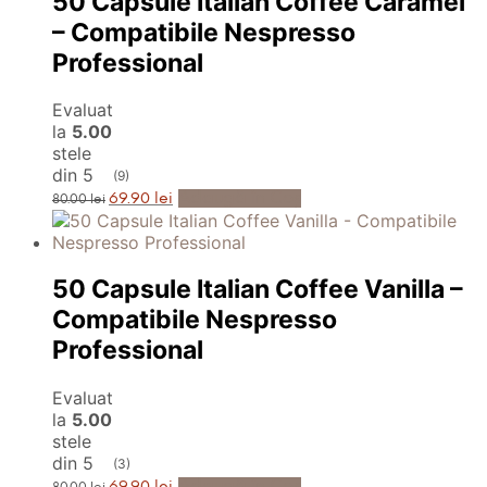
50 Capsule Italian Coffee Caramel
– Compatibile Nespresso
Professional
Evaluat
la
5.00
stele
din 5
(9)
Prețul
Prețul
Adaugă în Coș
69.90
lei
80.00
lei
inițial
curent
a
este:
fost:
69.90 lei.
80.00 lei.
50 Capsule Italian Coffee Vanilla –
Compatibile Nespresso
Professional
Evaluat
la
5.00
stele
din 5
(3)
Prețul
Prețul
Adaugă în Coș