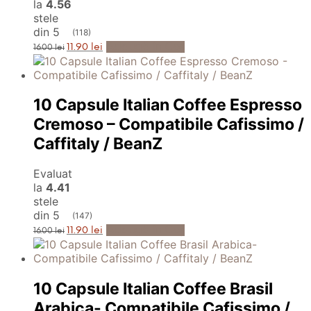
la
4.56
stele
din 5
(118)
Prețul
Prețul
Adaugă în Coș
11.90
lei
16.00
lei
inițial
curent
a
este:
fost:
11.90 lei.
16.00 lei.
10 Capsule Italian Coffee Espresso
Cremoso – Compatibile Cafissimo /
Caffitaly / BeanZ
Evaluat
la
4.41
stele
din 5
(147)
Prețul
Prețul
Adaugă în Coș
11.90
lei
16.00
lei
inițial
curent
a
este:
fost:
11.90 lei.
16.00 lei.
10 Capsule Italian Coffee Brasil
Arabica- Compatibile Cafissimo /