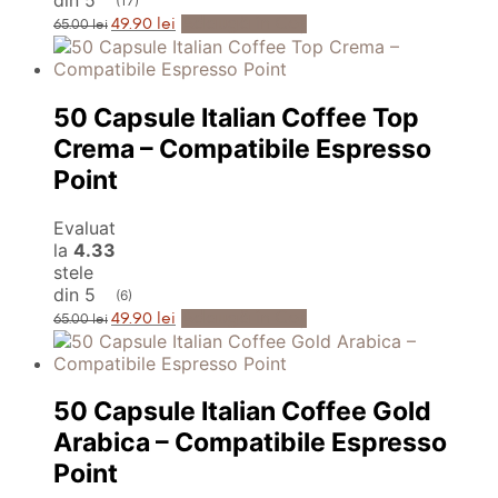
din 5
(17)
Prețul
Prețul
Adaugă în Coș
49.90
lei
65.00
lei
inițial
curent
a
este:
fost:
49.90 lei.
65.00 lei.
50 Capsule Italian Coffee Top
Crema – Compatibile Espresso
Point
Evaluat
la
4.33
stele
din 5
(6)
Prețul
Prețul
Adaugă în Coș
49.90
lei
65.00
lei
inițial
curent
a
este:
fost:
49.90 lei.
65.00 lei.
50 Capsule Italian Coffee Gold
Arabica – Compatibile Espresso
Point