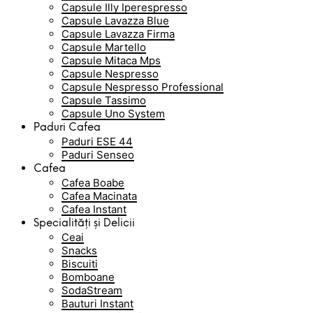
Capsule Illy Iperespresso
Capsule Lavazza Blue
Capsule Lavazza Firma
Capsule Martello
Capsule Mitaca Mps
Capsule Nespresso
Capsule Nespresso Professional
Capsule Tassimo
Capsule Uno System
Paduri Cafea
Paduri ESE 44
Paduri Senseo
Cafea
Cafea Boabe
Cafea Macinata
Cafea Instant
Specialități și Delicii
Ceai
Snacks
Biscuiti
Bomboane
SodaStream
Bauturi Instant