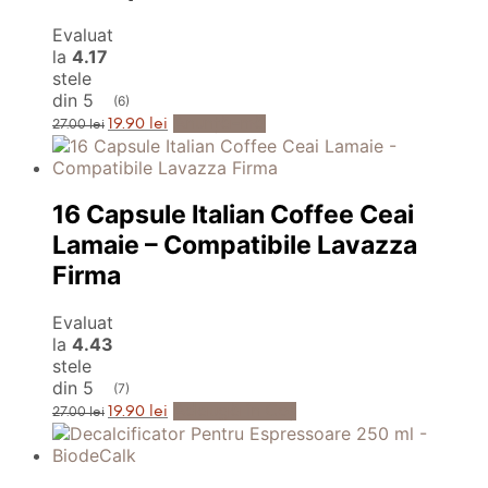
Evaluat
la
4.17
stele
din 5
(6)
Prețul
Prețul
Anunță-mă
19.90
lei
27.00
lei
inițial
curent
a
este:
fost:
19.90 lei.
27.00 lei.
16 Capsule Italian Coffee Ceai
Lamaie – Compatibile Lavazza
Firma
Evaluat
la
4.43
stele
din 5
(7)
Prețul
Prețul
Adaugă în Coș
19.90
lei
27.00
lei
inițial
curent
a
este:
fost:
19.90 lei.
27.00 lei.