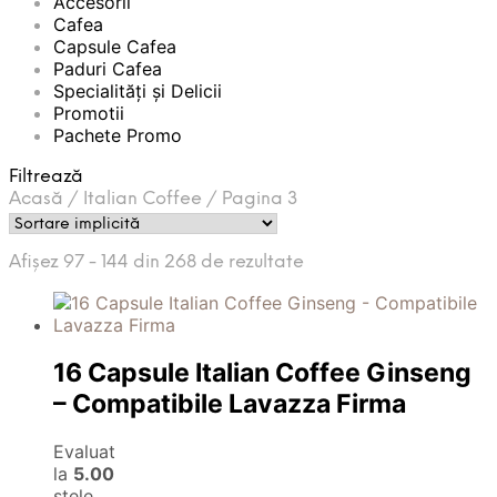
Accesorii
Cafea
Capsule Cafea
Paduri Cafea
Specialități și Delicii
Promotii
Pachete Promo
Filtrează
Acasă
/
Italian Coffee
/
Pagina 3
Afișez 97 - 144 din 268 de rezultate
16 Capsule Italian Coffee Ginseng
– Compatibile Lavazza Firma
Evaluat
la
5.00
stele