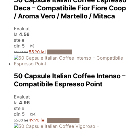
50 Capsule Italian Coffee Espresso
Deca – Compatibile Fior Fiore Coop
/ Aroma Vero / Martello / Mitaca
Evaluat
la
4.56
stele
din 5
(9)
Prețul
Prețul
Anunță-mă
55.90
lei
65.00
lei
inițial
curent
a
este:
fost:
55.90 lei.
65.00 lei.
50 Capsule Italian Coffee Intenso –
Compatibile Espresso Point
Evaluat
la
4.96
stele
din 5
(24)
Prețul
Prețul
Adaugă în Coș
49.90
lei
65.00
lei
inițial
curent
a
este: