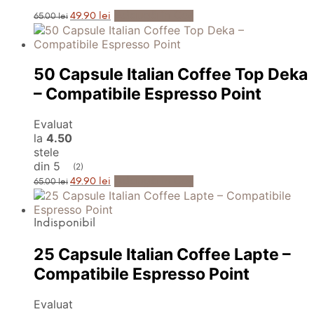
Prețul
Prețul
Adaugă în Coș
49.90
lei
65.00
lei
inițial
curent
a
este:
fost:
49.90 lei.
65.00 lei.
50 Capsule Italian Coffee Top Deka
– Compatibile Espresso Point
Evaluat
la
4.50
stele
din 5
(2)
Prețul
Prețul
Adaugă în Coș
49.90
lei
65.00
lei
inițial
curent
a
este:
fost:
49.90 lei.
65.00 lei.
Indisponibil
25 Capsule Italian Coffee Lapte –
Compatibile Espresso Point
Evaluat