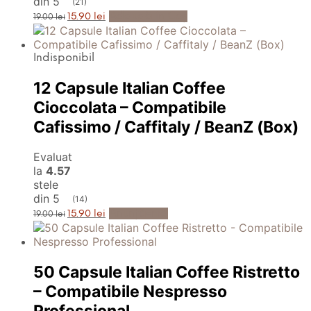
din 5
(21)
Prețul
Prețul
Adaugă în Coș
15.90
lei
19.00
lei
inițial
curent
a
este:
fost:
15.90 lei.
19.00 lei.
Indisponibil
12 Capsule Italian Coffee
Cioccolata – Compatibile
Cafissimo / Caffitaly / BeanZ (Box)
Evaluat
la
4.57
stele
din 5
(14)
Prețul
Prețul
Anunță-mă
15.90
lei
19.00
lei
inițial
curent
a
este:
fost:
15.90 lei.
19.00 lei.
50 Capsule Italian Coffee Ristretto
– Compatibile Nespresso
Professional