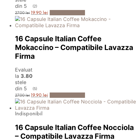
din 5
(2)
Prețul
Prețul
Adaugă în Coș
19.90
lei
27.00
lei
inițial
curent
a
este:
fost:
19.90 lei.
27.00 lei.
16 Capsule Italian Coffee
Mokaccino – Compatibile Lavazza
Firma
Evaluat
la
3.80
stele
din 5
(5)
Prețul
Prețul
Adaugă în Coș
19.90
lei
27.00
lei
inițial
curent
a
este:
fost:
19.90 lei.
27.00 lei.
Indisponibil
16 Capsule Italian Coffee Nocciola
– Compatibile Lavazza Firma