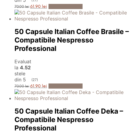
(17)
Prețul
Prețul
Adaugă în Coș
61.90
lei
70.00
lei
inițial
curent
a
este:
fost:
61.90 lei.
70.00 lei.
50 Capsule Italian Coffee Brasile –
Compatibile Nespresso
Professional
Evaluat
la
4.52
stele
din 5
(27)
Prețul
Prețul
Adaugă în Coș
61.90
lei
70.00
lei
inițial
curent
a
este:
fost:
61.90 lei.
70.00 lei.
50 Capsule Italian Coffee Deka –
Compatibile Nespresso
Professional