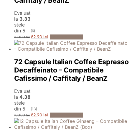
Caffitaly / BeanZ
Evaluat
la
3.33
stele
din 5
(6)
Prețul
Prețul
Adaugă în Coș
82.90
lei
100.00
lei
inițial
curent
a
este:
fost:
82.90 lei.
100.00 lei.
72 Capsule Italian Coffee Espresso
Decaffeinato – Compatibile
Cafissimo / Caffitaly / BeanZ
Evaluat
la
4.38
stele
din 5
(13)
Prețul
Prețul
Adaugă în Coș
82.90
lei
100.00
lei
inițial
curent
a
este:
fost:
82.90 lei.
100.00 lei.