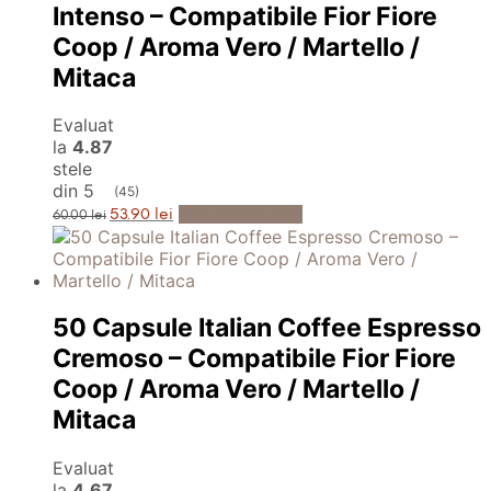
Intenso – Compatibile Fior Fiore
Coop / Aroma Vero / Martello /
Mitaca
Evaluat
la
4.87
stele
din 5
(45)
Prețul
Prețul
Adaugă în Coș
53.90
lei
60.00
lei
inițial
curent
a
este:
fost:
53.90 lei.
60.00 lei.
50 Capsule Italian Coffee Espresso
Cremoso – Compatibile Fior Fiore
Coop / Aroma Vero / Martello /
Mitaca
Evaluat
la
4.67