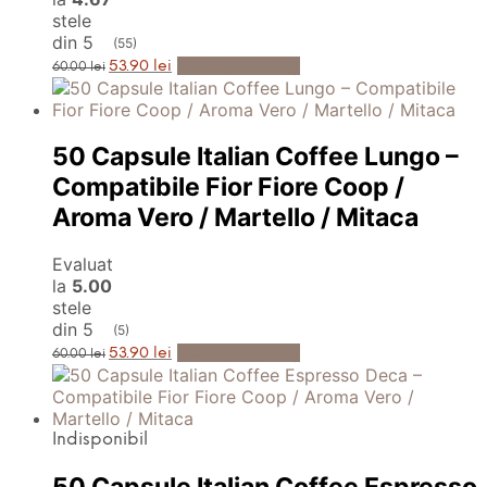
stele
din 5
(55)
Prețul
Prețul
Adaugă în Coș
53.90
lei
60.00
lei
inițial
curent
a
este:
fost:
53.90 lei.
60.00 lei.
50 Capsule Italian Coffee Lungo –
Compatibile Fior Fiore Coop /
Aroma Vero / Martello / Mitaca
Evaluat
la
5.00
stele
din 5
(5)
Prețul
Prețul
Adaugă în Coș
53.90
lei
60.00
lei
inițial
curent
a
este:
fost:
53.90 lei.
60.00 lei.
Indisponibil