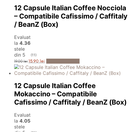
12 Capsule Italian Coffee Nocciola
– Compatibile Cafissimo / Caffitaly
/ BeanZ (Box)
Evaluat
la
4.36
stele
din 5
(11)
Prețul
Prețul
Adaugă în Coș
15.90
lei
19.00
lei
inițial
curent
a
este:
fost:
15.90 lei.
19.00 lei.
12 Capsule Italian Coffee
Mokaccino – Compatibile
Cafissimo / Caffitaly / BeanZ (Box)
Evaluat
la
4.05
stele