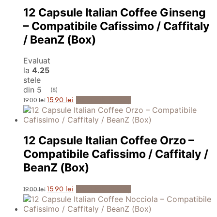
12 Capsule Italian Coffee Ginseng
– Compatibile Cafissimo / Caffitaly
/ BeanZ (Box)
Evaluat
la
4.25
stele
din 5
(8)
Prețul
Prețul
Adaugă în Coș
15.90
lei
19.00
lei
inițial
curent
a
este:
fost:
15.90 lei.
19.00 lei.
12 Capsule Italian Coffee Orzo –
Compatibile Cafissimo / Caffitaly /
BeanZ (Box)
Prețul
Prețul
Adaugă în Coș
15.90
lei
19.00
lei
inițial
curent
a
este:
fost:
15.90 lei.
19.00 lei.