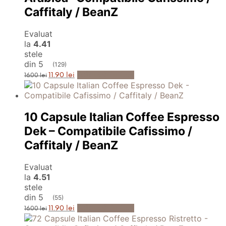
Caffitaly / BeanZ
Evaluat
la
4.41
stele
din 5
(129)
Prețul
Prețul
Adaugă în Coș
11.90
lei
16.00
lei
inițial
curent
a
este:
fost:
11.90 lei.
16.00 lei.
10 Capsule Italian Coffee Espresso
Dek – Compatibile Cafissimo /
Caffitaly / BeanZ
Evaluat
la
4.51
stele
din 5
(55)
Prețul
Prețul
Adaugă în Coș
11.90
lei
16.00
lei
inițial
curent
a
este: