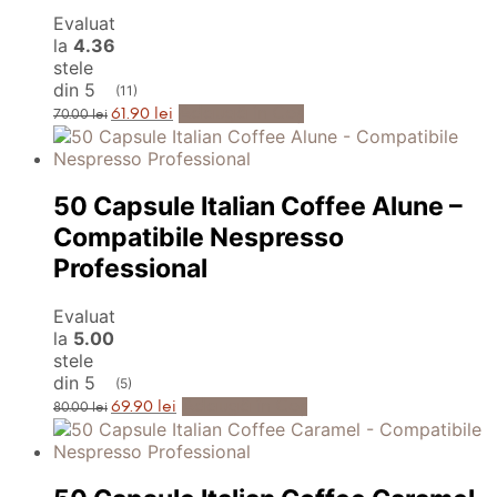
Evaluat
la
4.36
stele
din 5
(11)
Prețul
Prețul
Adaugă în Coș
61.90
lei
70.00
lei
inițial
curent
a
este:
fost:
61.90 lei.
70.00 lei.
50 Capsule Italian Coffee Alune –
Compatibile Nespresso
Professional
Evaluat
la
5.00
stele
din 5
(5)
Prețul
Prețul
Adaugă în Coș
69.90
lei
80.00
lei
inițial
curent
a
este:
fost:
69.90 lei.
80.00 lei.