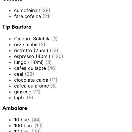
cu cofeina
(128)
fara cofeina
(21)
Tip Bautura
Cicoare Solubila
(1)
orz solubil
(3)
ristretto (25ml)
(12)
espresso (40ml)
(120)
lungo (110ml)
(3)
cafea cu lapte
(46)
ceai
(33)
ciocolata calda
(11)
cafea cu arome
(5)
ginseng
(11)
lapte
(5)
Ambalare
10 buc.
(44)
100 buc.
(10)
12 buc.
(26)