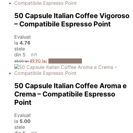
fost:
49.90 lei.
65.00 lei.
50 Capsule Italian Coffee Vigoroso
– Compatibile Espresso Point
Evaluat
la
4.76
stele
din 5
(17)
Prețul
Prețul
Adaugă în Coș
49.90
lei
65.00
lei
inițial
curent
a
este:
fost:
49.90 lei.
65.00 lei.
50 Capsule Italian Coffee Aroma e
Crema – Compatibile Espresso
Point
Evaluat
la
5.00
stele