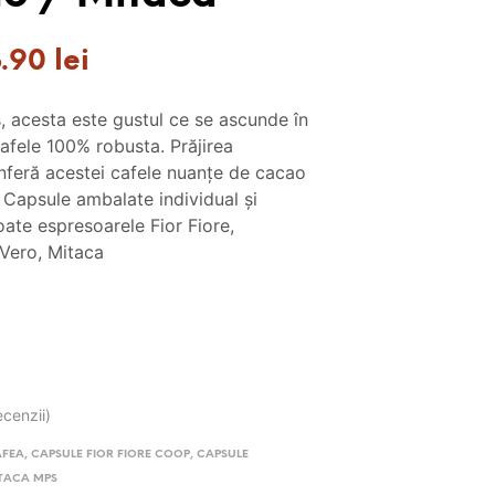
ețul
Prețul
3.90
lei
țial
curent
s, acesta este gustul ce se ascunde în
este:
cafele 100% robusta. Prăjirea
t:
53.90 lei.
onferă acestei cafele nuanțe de cacao
. Capsule ambalate individual și
.00 lei.
oate espresoarele Fior Fiore,
Vero, Mitaca
ecenzii)
AFEA
,
CAPSULE FIOR FIORE COOP
,
CAPSULE
TACA MPS