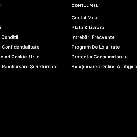
I
CONTUL MEU
Contul Meu
i
Plată & Livrare
 Condiții
Întrebări Frecvente
e Confidențialitate
Program De Loialitate
rivind Cookie-Urile
Protecția Consumatorului
e Rambursare Și Returnare
Soluționarea Online A Litigiil