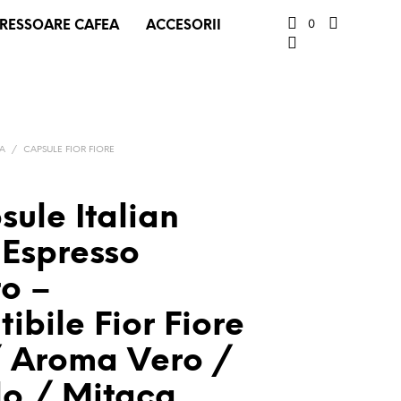
0
RESSOARE CAFEA
ACCESORII
EA
/
CAPSULE FIOR FIORE
ule Italian
 Espresso
to –
bile Fior Fiore
 Aroma Vero /
lo / Mitaca