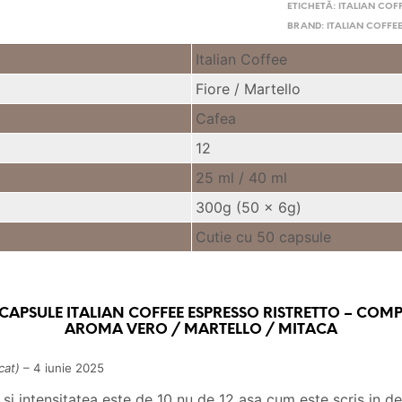
ETICHETĂ:
ITALIAN COF
BRAND:
ITALIAN COFFE
Italian Coffee
Fiore / Martello
Cafea
12
25 ml /
40 ml
300g (50 x 6g)
Cutie cu 50 capsule
 CAPSULE ITALIAN COFFEE ESPRESSO RISTRETTO – COMP
AROMA VERO / MARTELLO / MITACA
cat)
–
4 iunie 2025
si intensitatea este de 10 nu de 12 asa cum este scris in de