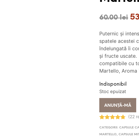
Pr
5
60.00
lei
ini
Puternic și inten
a
spatele acestei 
fos
îndelungată îi c
și fructe uscate
60
compatibile cu t
Martello, Aroma 
Indisponibil
Stoc epuizat
ANUNȚĂ-MĂ
(22 r
Evaluat la
CATEGORII:
CAPSULE C
4.77
stele
din 5
MARTELLO
,
CAPSULE MI