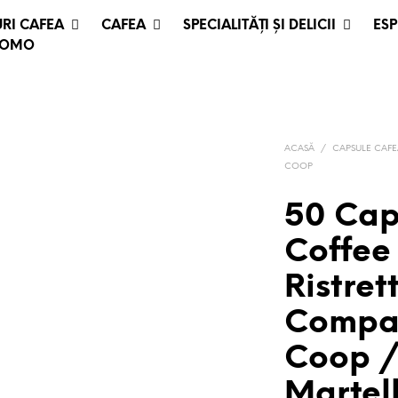
RI CAFEA
CAFEA
SPECIALITĂȚI ȘI DELICII
ESP
ROMO
ACASĂ
/
CAPSULE CAF
COOP
50 Caps
Coffee
Ristret
Compati
Coop /
Martel