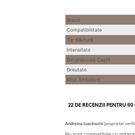
Brand
Compatibilitate
Tip Băutură
Intensitate
Dimensiunea Ceştii
Greutate
Mod Ambalare
22 DE RECENZII PENTRU
50
Andreina Iuscinschi
(proprietar verifi
Nu sunt compatibile cu mitaca 