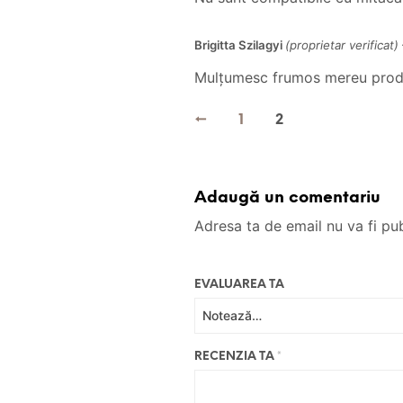
Brigitta Szilagyi
(proprietar verificat)
Mulțumesc frumos mereu produ
←
1
2
Adaugă un comentariu
Adresa ta de email nu va fi pub
EVALUAREA TA
RECENZIA TA
*