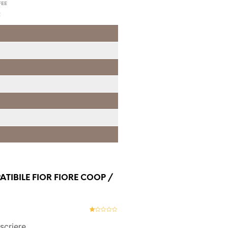
FEE
E
ATIBILE FIOR FIORE COOP /
Ev
al
scriere
ua