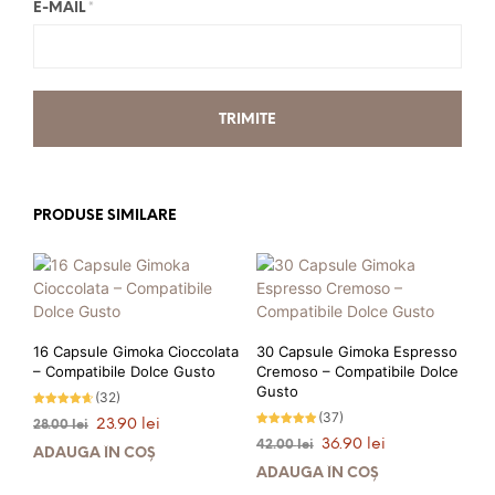
E-MAIL
*
PRODUSE SIMILARE
16 Capsule Gimoka Cioccolata
30 Capsule Gimoka Espresso
– Compatibile Dolce Gusto
Cremoso – Compatibile Dolce
Gusto
(32)
Evaluat la
(37)
Prețul
Prețul
23.90
lei
28.00
lei
4.56
Evaluat la
stele din
inițial
curent
Prețul
Prețul
36.90
lei
42.00
lei
4.81
5
ADAUGĂ ÎN COȘ
stele din 5
a
este:
inițial
curent
ADAUGĂ ÎN COȘ
fost:
23.90 lei.
a
este: