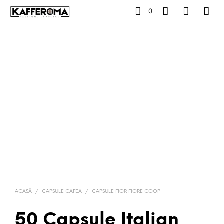
0
ACASĂ
/
CAPSULE CAFEA
/
CAPSULE FIOR FIORE COOP
50 Capsule Italian