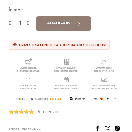
În stoc
ADAUGĂ ÎN COȘ
PRIMEȘTI 54 PUNCTE LA ACHIZIȚIA ACESTUI PRODUS!
(5 recenzii)
Evaluat la
5.00
stele
din 5
SHARE THIS PRODUCT