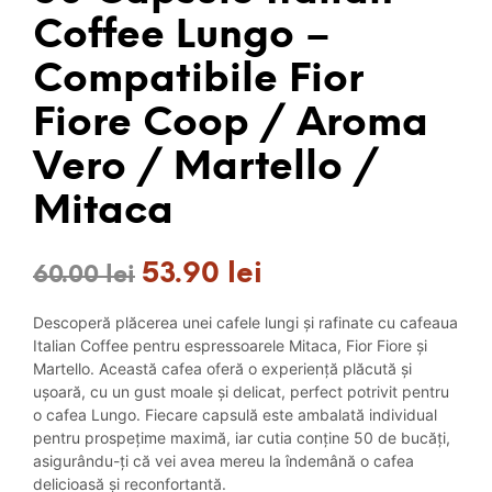
Coffee Lungo –
Compatibile Fior
Fiore Coop / Aroma
Vero / Martello /
Mitaca
53.90
lei
Prețul
Prețul
60.00
lei
inițial
curent
Descoperă plăcerea unei cafele lungi și rafinate cu cafeaua
a
este:
Italian Coffee pentru espressoarele Mitaca, Fior Fiore și
Martello. Această cafea oferă o experiență plăcută și
fost:
53.90 lei.
ușoară, cu un gust moale și delicat, perfect potrivit pentru
o cafea Lungo. Fiecare capsulă este ambalată individual
60.00 lei.
pentru prospețime maximă, iar cutia conține 50 de bucăți,
asigurându-ți că vei avea mereu la îndemână o cafea
delicioasă și reconfortantă.