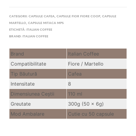
CATEGORII:
CAPSULE CAFEA
,
CAPSULE FIOR FIORE COOP
,
CAPSULE
MARTELLO
,
CAPSULE MITACA MPS
ETICHETĂ:
ITALIAN COFFEE
BRAND:
ITALIAN COFFEE
Brand
Italian Coffee
Compatibilitate
Fiore / Martello
Tip Băutură
Cafea
Intensitate
8
Dimensiunea Ceştii
110 ml
Greutate
300g (50 x 6g)
Mod Ambalare
Cutie cu 50 capsule