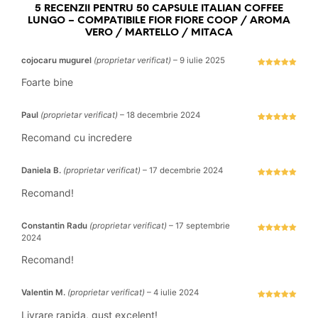
5 RECENZII PENTRU
50 CAPSULE ITALIAN COFFEE
LUNGO – COMPATIBILE FIOR FIORE COOP / AROMA
VERO / MARTELLO / MITACA
cojocaru mugurel
(proprietar verificat)
–
9 iulie 2025
Evaluat la
5
stele din 5
Foarte bine
Paul
(proprietar verificat)
–
18 decembrie 2024
Evaluat la
5
stele din 5
Recomand cu incredere
Daniela B.
(proprietar verificat)
–
17 decembrie 2024
Evaluat la
5
stele din 5
Recomand!
Constantin Radu
(proprietar verificat)
–
17 septembrie
2024
Evaluat la
5
stele din 5
Recomand!
Valentin M.
(proprietar verificat)
–
4 iulie 2024
Evaluat la
5
stele din 5
Livrare rapida, gust excelent!