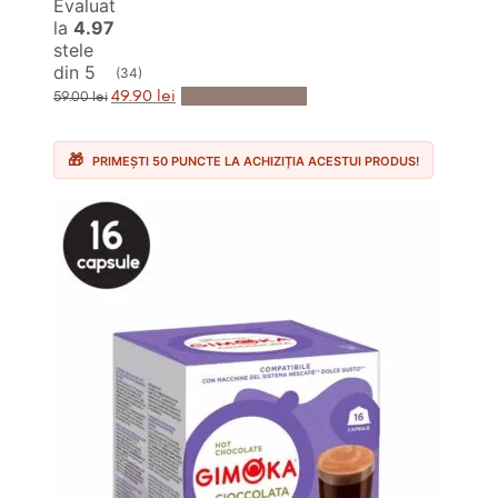
Evaluat
la
4.97
stele
din 5
(34)
Prețul
Prețul
Adaugă în Coș
49.90
lei
59.00
lei
inițial
curent
a
este:
fost:
49.90 lei.
59.00 lei.
PRIMEȘTI 50 PUNCTE LA ACHIZIȚIA ACESTUI PRODUS!