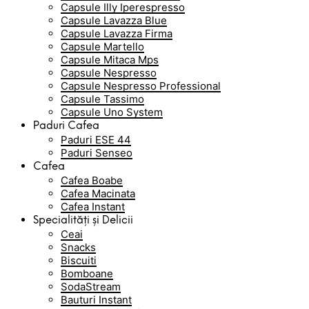
Capsule Illy Iperespresso
Capsule Lavazza Blue
Capsule Lavazza Firma
Capsule Martello
Capsule Mitaca Mps
Capsule Nespresso
Capsule Nespresso Professional
Capsule Tassimo
Capsule Uno System
Paduri Cafea
Paduri ESE 44
Paduri Senseo
Cafea
Cafea Boabe
Cafea Macinata
Cafea Instant
Specialități și Delicii
Ceai
Snacks
Biscuiti
Bomboane
SodaStream
Bauturi Instant