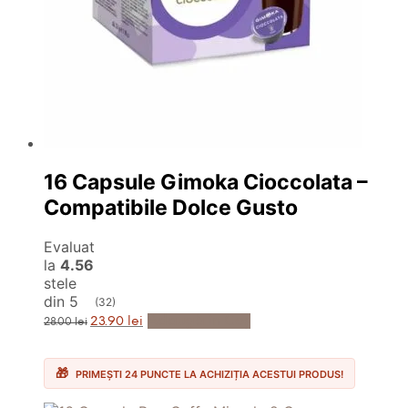
16 Capsule Gimoka Cioccolata –
Compatibile Dolce Gusto
Evaluat
la
4.56
stele
din 5
(32)
Prețul
Prețul
Adaugă în Coș
23.90
lei
28.00
lei
inițial
curent
a
este:
fost:
23.90 lei.
28.00 lei.
PRIMEȘTI 24 PUNCTE LA ACHIZIȚIA ACESTUI PRODUS!