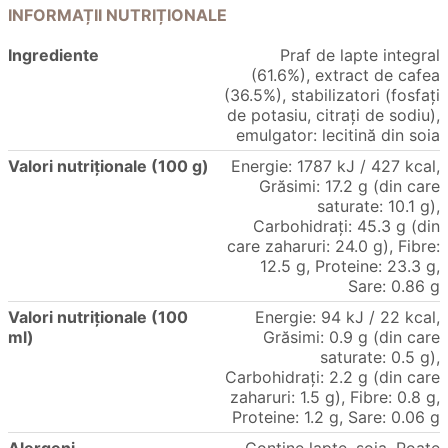
INFORMAȚII NUTRIȚIONALE
Ingrediente
Praf de lapte integral
(61.6%), extract de cafea
(36.5%), stabilizatori (fosfați
de potasiu, citrați de sodiu),
emulgator: lecitină din soia
Valori nutriționale (100 g)
Energie: 1787 kJ / 427 kcal,
Grăsimi: 17.2 g (din care
saturate: 10.1 g),
Carbohidrați: 45.3 g (din
care zaharuri: 24.0 g), Fibre:
12.5 g, Proteine: 23.3 g,
Sare: 0.86 g
Valori nutriționale (100
Energie: 94 kJ / 22 kcal,
ml)
Grăsimi: 0.9 g (din care
saturate: 0.5 g),
Carbohidrați: 2.2 g (din care
zaharuri: 1.5 g), Fibre: 0.8 g,
Proteine: 1.2 g, Sare: 0.06 g
Alergeni
Conține lapte, soia. Poate