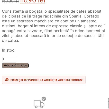
116.90
lei
150.00
lei
inițial
curent
a
este:
Consistentă și bogată, o specialitate de cafea absolut
fost:
116.90 lei.
delicioasă ce își trage rădăcinile din Spania, Cortado
150.00 lei.
este un espresso macchiato ce conține un amestec
distinct, bogat și intens de espresso classic și lapte ce îi
adaugă extra savoare, fiind perfectă în orice moment al
zilei și absolut necesară în orice colecție de specialități
de cafea.
În stoc
Cantitate
90
Adaugă în Coș
Capsule
Nescafe
Dolce
PRIMEȘTI 117 PUNCTE LA ACHIZIȚIA ACESTUI PRODUS!
Gusto
Cortado