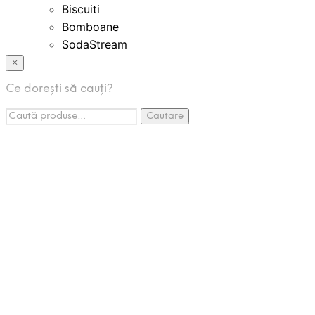
Biscuiti
Bomboane
SodaStream
Bauturi Instant
×
Creme Tartinabile
Ce dorești să cauți?
Espressoare Cafea
Caută:
Accesorii
Cautare
Promotii
Pachete Promo
Listă de Așteptare
Setează-ți o alertă de stoc și vei
primi un email de îndată ce produsul va reveni în stoc.