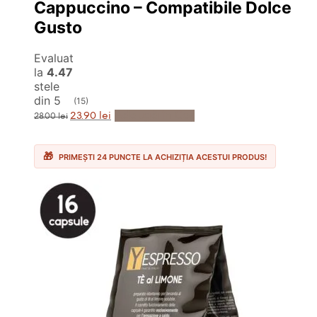
Cappuccino – Compatibile Dolce
Gusto
Evaluat
la
4.47
stele
din 5
(15)
Prețul
Prețul
Adaugă în Coș
23.90
lei
28.00
lei
inițial
curent
a
este:
fost:
23.90 lei.
28.00 lei.
PRIMEȘTI 24 PUNCTE LA ACHIZIȚIA ACESTUI PRODUS!