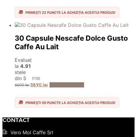
a
este:
fost:
21.90 lei.
28.00 lei.
PRIMEȘTI 22 PUNCTE LA ACHIZIȚIA ACESTUI PRODUS!
30 Capsule Nescafe Dolce Gusto
Caffe Au Lait
Evaluat
la
4.91
stele
din 5
(116)
Prețul
Prețul
Adaugă în Coș
58.90
lei
66.00
lei
inițial
curent
a
este:
fost:
58.90 lei.
66.00 lei.
PRIMEȘTI 59 PUNCTE LA ACHIZIȚIA ACESTUI PRODUS!
CONTACT
Vero Mol Caffe Srl