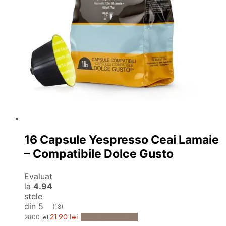
16 Capsule Yespresso Ceai Lamaie
– Compatibile Dolce Gusto
Evaluat
la
4.94
stele
din 5
(18)
Prețul
Prețul
Adaugă în Coș
21.90
lei
28.00
lei
inițial
curent