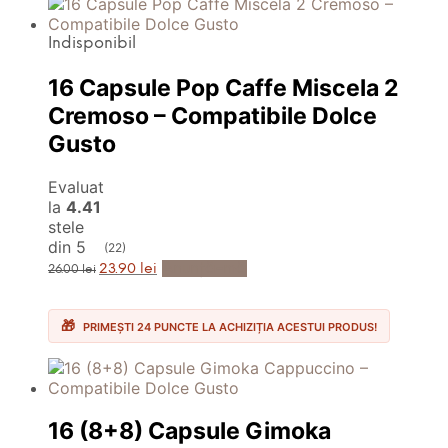
Indisponibil
16 Capsule Pop Caffe Miscela 2
Cremoso – Compatibile Dolce
Gusto
Evaluat
la
4.41
stele
din 5
(22)
Prețul
Prețul
Anunță-mă
23.90
lei
26.00
lei
inițial
curent
a
este:
fost:
23.90 lei.
26.00 lei.
PRIMEȘTI 24 PUNCTE LA ACHIZIȚIA ACESTUI PRODUS!
16 (8+8) Capsule Gimoka