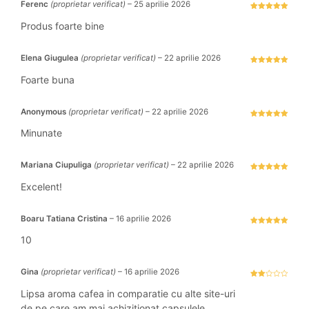
Ferenc
(proprietar verificat)
–
25 aprilie 2026
Evaluat la
5
stele din 5
Produs foarte bine
Elena Giugulea
(proprietar verificat)
–
22 aprilie 2026
Evaluat la
5
stele din 5
Foarte buna
Anonymous
(proprietar verificat)
–
22 aprilie 2026
Evaluat la
5
stele din 5
Minunate
Mariana Ciupuliga
(proprietar verificat)
–
22 aprilie 2026
Evaluat la
5
stele din 5
Excelent!
Boaru Tatiana Cristina
–
16 aprilie 2026
Evaluat la
5
stele din 5
10
Gina
(proprietar verificat)
–
16 aprilie 2026
Eval
uat
Lipsa aroma cafea in comparatie cu alte site-uri
la
2
stel
de pe care am mai achizitionat capsulele