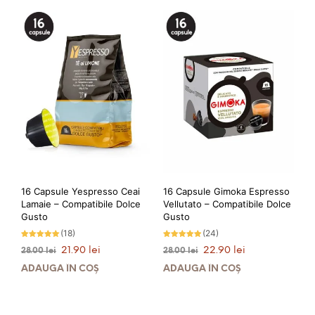
16 Capsule Yespresso Ceai
16 Capsule Gimoka Espresso
Lamaie – Compatibile Dolce
Vellutato – Compatibile Dolce
Gusto
Gusto
(18)
(24)
Evaluat la
Evaluat la
Prețul
Prețul
Prețul
Prețul
21.90
lei
22.90
lei
28.00
lei
28.00
lei
4.94
4.83
stele din 5
stele din 5
inițial
curent
inițial
curent
ADAUGĂ ÎN COȘ
ADAUGĂ ÎN COȘ
a
este:
a
este:
fost:
21.90 lei.
fost:
22.90 lei.
28.00 lei.
28.00 lei.