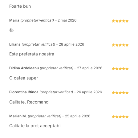
Evaluat la
5
stele din 5
Foarte bun
Maria
(proprietar verificat)
–
2 mai 2026
Evaluat la
5
stele din 5
👍
Liliana
(proprietar verificat)
–
28 aprilie 2026
Evaluat la
5
stele din 5
Este preferata noastra
Didina Ardeleanu
(proprietar verificat)
–
27 aprilie 2026
Evaluat la
5
stele din 5
O cafea super
Florentina Iftinca
(proprietar verificat)
–
26 aprilie 2026
Evaluat la
5
stele din 5
Calitate, Recomand
Marian M.
(proprietar verificat)
–
25 aprilie 2026
Evaluat la
5
stele din 5
Calitate la preț acceptabil