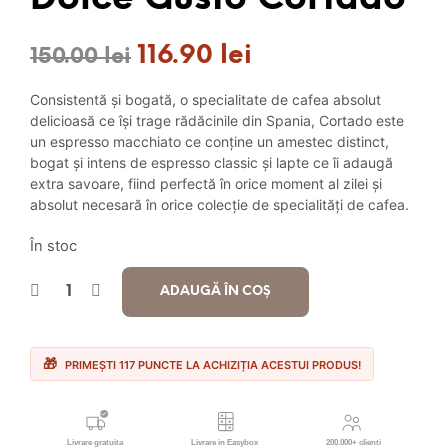
116.90
lei
Prețul
Prețul
150.00
lei
inițial
curent
Consistentă și bogată, o specialitate de cafea absolut
a
este:
delicioasă ce își trage rădăcinile din Spania, Cortado este
un espresso macchiato ce conține un amestec distinct,
fost:
116.90 lei.
bogat și intens de espresso classic și lapte ce îi adaugă
extra savoare, fiind perfectă în orice moment al zilei și
150.00 lei.
absolut necesară în orice colecție de specialități de cafea.
În stoc
ADAUGĂ ÎN COȘ
PRIMEȘTI 117 PUNCTE LA ACHIZIȚIA ACESTUI PRODUS!