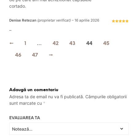
e din
5
cortado.
Denise Retezan
(proprietar verificat)
–
16 aprilie 2026
Evaluat la
5
stele din 5
–
←
1
…
42
43
44
45
46
47
→
Adaugă un comentariu
Adresa ta de email nu va fi publicată.
Câmpurile obligatorii
sunt marcate cu
*
EVALUAREA TA