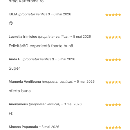
drag Kafferoma.ro
IULIA
(proprietar verificat)
–
6 mai 2026
Evaluat la
5
stele din 5
😋
Lucretia Irimiciuc
(proprietar verificat)
–
5 mai 2026
Evaluat la
5
stele din 5
Felicitări!O experiență foarte bună.
Anda H.
(proprietar verificat)
–
5 mai 2026
Evaluat la
5
stele din 5
Super
Manuela Ventileanu
(proprietar verificat)
–
5 mai 2026
Evaluat la
5
stele din 5
oferta buna
Anonymous
(proprietar verificat)
–
3 mai 2026
Evaluat la
5
stele din 5
Fb
Simona Poputoaia
–
3 mai 2026