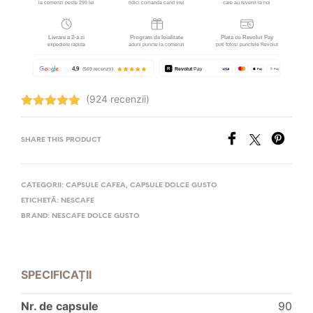
(924 recenzii)
Evaluat la
4.96
stele
din 5
SHARE THIS PRODUCT
CATEGORII:
CAPSULE CAFEA
,
CAPSULE DOLCE GUSTO
ETICHETĂ:
NESCAFE
BRAND:
NESCAFE DOLCE GUSTO
SPECIFICAȚII
Nr. de capsule
90