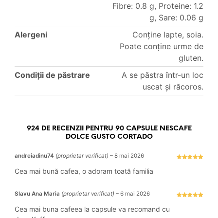
Fibre: 0.8 g, Proteine: 1.2
g, Sare: 0.06 g
Alergeni
Conține lapte, soia.
Poate conține urme de
gluten.
Condiții de păstrare
A se păstra într-un loc
uscat și răcoros.
924 DE RECENZII PENTRU
90 CAPSULE NESCAFE
DOLCE GUSTO CORTADO
andreiadinu74
(proprietar verificat)
–
8 mai 2026
Evaluat la
5
stele din 5
Cea mai bună cafea, o adoram toată familia
Slavu Ana Maria
(proprietar verificat)
–
6 mai 2026
Evaluat la
5
stele din 5
Cea mai buna cafeea la capsule va recomand cu