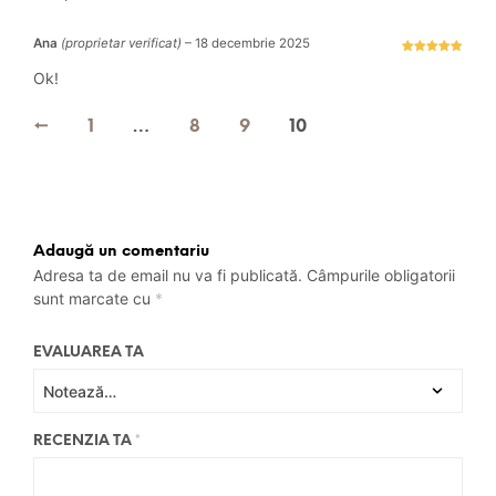
Ana
(proprietar verificat)
–
18 decembrie 2025
Evaluat la
5
stele din 5
Ok!
←
1
…
8
9
10
Adaugă un comentariu
Adresa ta de email nu va fi publicată.
Câmpurile obligatorii
sunt marcate cu
*
EVALUAREA TA
RECENZIA TA
*