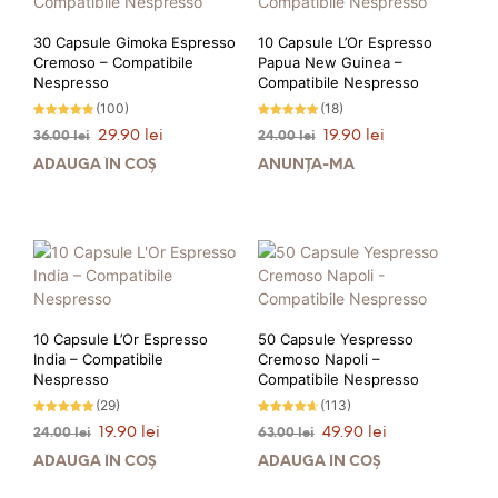
30 Capsule Gimoka Espresso
10 Capsule L’Or Espresso
Cremoso – Compatibile
Papua New Guinea –
Nespresso
Compatibile Nespresso
(100)
(18)
Evaluat la
Evaluat la
Prețul
Prețul
Prețul
Prețul
29.90
lei
19.90
lei
36.00
lei
24.00
lei
4.69
4.89
stele din
stele din 5
inițial
curent
inițial
curent
5
ADAUGĂ ÎN COȘ
ANUNȚĂ-MĂ
a
este:
a
este:
fost:
29.90 lei.
fost:
19.90 lei.
36.00 lei.
24.00 lei.
PRIMEȘTI 30 PUNCTE LA
PRIMEȘTI 20 PUNCTE LA
ACHIZIȚIA ACESTUI PRODUS!
ACHIZIȚIA ACESTUI PRODUS!
10 Capsule L’Or Espresso
50 Capsule Yespresso
India – Compatibile
Cremoso Napoli –
Nespresso
Compatibile Nespresso
(29)
(113)
Evaluat la
Evaluat la
Prețul
Prețul
Prețul
Prețul
19.90
lei
49.90
lei
24.00
lei
63.00
lei
4.93
4.59
stele din 5
stele din
inițial
curent
inițial
curent
5
ADAUGĂ ÎN COȘ
ADAUGĂ ÎN COȘ
a
este:
a
este:
fost:
19.90 lei.
fost:
49.90 lei.