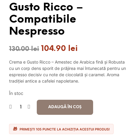
Gusto Ricco –
Compatibile
Nespresso
104.90
lei
Prețul
Prețul
130.00
lei
inițial
curent
Crema e Gusto Ricco – Amestec de Arabica fină și Robusta
a
este:
cu un corp dens sporit de prăjirea mai întunecată pentru un
espresso decisiv cu note de ciocolată și caramel. Aroma
fost:
104.90 lei.
tradiției antice a cafelei napoletane.
130.00 lei.
În stoc
ADAUGĂ ÎN COȘ
PRIMEȘTI 105 PUNCTE LA ACHIZIȚIA ACESTUI PRODUS!