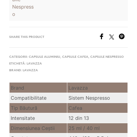
SHARE THIS PRODUCT
CATEGORII:
CAPSULE ALUMINIU
,
CAPSULE CAFEA
,
CAPSULE NESPRESSO
ETICHETĂ:
LAVAZZA
BRAND:
LAVAZZA
Brand
Lavazza
Compatibilitate
Sistem Nespresso
Tip Băutură
Cafea
Intensitate
12 din 13
Dimensiunea Ceştii
25 ml /
40 ml