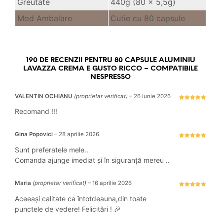
Greutate
440g (80 x 5,5g)
Mod Ambalare
Cutie cu 80 capsule
190 DE RECENZII PENTRU
80 CAPSULE ALUMINIU
LAVAZZA CREMA E GUSTO RICCO – COMPATIBILE
NESPRESSO
VALENTIN OCHIANU
(proprietar verificat)
–
26 iunie 2026
Evaluat la
5
stele din 5
Recomand !!!
Gina Popovici
–
28 aprilie 2026
Evaluat la
5
stele din 5
Sunt preferatele mele..
Comanda ajunge imediat și în siguranță mereu ..
Maria
(proprietar verificat)
–
16 aprilie 2026
Evaluat la
5
stele din 5
Aceeași calitate ca întotdeauna,din toate
punctele de vedere! Felicitări ! 🎉