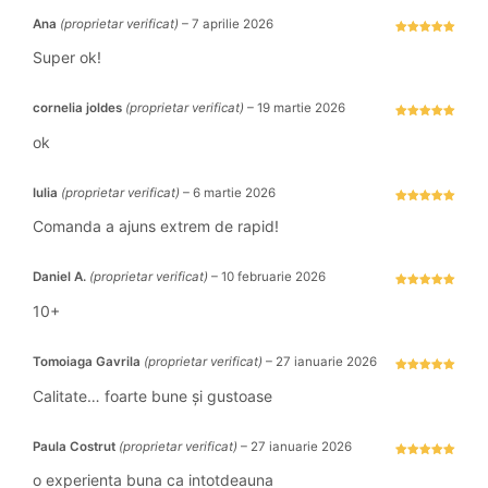
Ana
(proprietar verificat)
–
7 aprilie 2026
Evaluat la
5
stele din 5
Super ok!
cornelia joldes
(proprietar verificat)
–
19 martie 2026
Evaluat la
5
stele din 5
ok
Iulia
(proprietar verificat)
–
6 martie 2026
Evaluat la
5
stele din 5
Comanda a ajuns extrem de rapid!
Daniel A.
(proprietar verificat)
–
10 februarie 2026
Evaluat la
5
stele din 5
10+
Tomoiaga Gavrila
(proprietar verificat)
–
27 ianuarie 2026
Evaluat la
5
stele din 5
Calitate… foarte bune și gustoase
Paula Costrut
(proprietar verificat)
–
27 ianuarie 2026
Evaluat la
5
stele din 5
o experienta buna ca intotdeauna