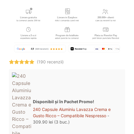
(190 recenzii)
Evaluat la
4.94
stele
din 5
Disponibil și în Pachet Promo!
240 Capsule Aluminiu Lavazza Crema e
Gusto Ricco – Compatibile Nespresso
-
309.90
lei
(3 buc.)