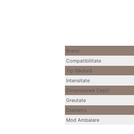
Brand
Compatibilitate
Tip Băutură
Intensitate
Dimensiunea Ceştii
Greutate
Diametru
Mod Ambalare