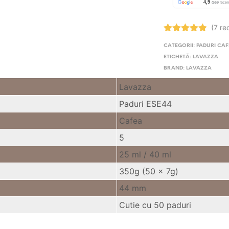
(7 re
Evaluat la
CATEGORII:
PADURI CA
4.86
stele
din 5
ETICHETĂ:
LAVAZZA
BRAND:
LAVAZZA
Lavazza
Paduri ESE44
Cafea
5
25 ml /
40 ml
350g (50 x 7g)
44 mm
Cutie cu 50 paduri