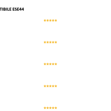
IBILE ESE44
Evaluat la
5
stele din 5
Evaluat la
5
stele din 5
Evaluat la
5
stele din 5
Evaluat la
5
stele din 5