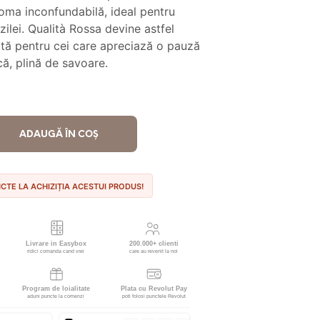
t:
53.90 lei.
oma inconfundabilă, ideal pentru
ilei. Qualità Rossa devine astfel
.00 lei.
tă pentru cei care apreciază o pauză
că, plină de savoare.
ADAUGĂ ÎN COȘ
NCTE LA ACHIZIȚIA ACESTUI PRODUS!