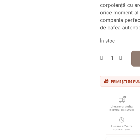
fos
corpolență cu ar
orice moment al z
60
compania perfec
de cafea autenti
În stoc
PRIMEȘTI 54 PU