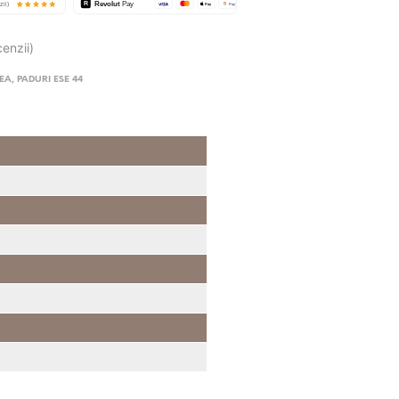
cenzii)
FEA
,
PADURI ESE 44