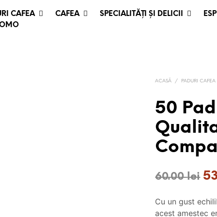
RI CAFEA
CAFEA
SPECIALITĂȚI ȘI DELICII
ESP
ROMO
ACASĂ
/
PADURI CAFEA
50 Pad
Qualit
Compat
Pr
5
60.00
lei
ini
Cu un gust echili
a
acest amestec e