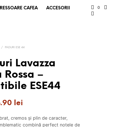
0
RESSOARE CAFEA
ACCESORII
/
PADURI ESE 44
uri Lavazza
a Rossa –
ibile ESE44
ețul
Prețul
3.90
lei
țial
curent
brat, cremos și plin de caracter,
este:
mblematic combină perfect notele de