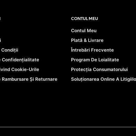
PRIMEȘTI 54
PUNCTE LA
ACHIZIȚIA
ACESTUI PRODUS!
I
CONTUL MEU
Contul Meu
i
Plată & Livrare
 Condiții
Întrebări Frecvente
e Confidențialitate
Program De Loialitate
rivind Cookie-Urile
Protecția Consumatorului
e Rambursare Și Returnare
Soluționarea Online A Litigiil