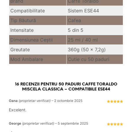
Brand
Caffe Toraldo
Compatibilitate
Sistem ESE44
Tip Băutură
Cafea
Intensitate
5 din 5
Dimensiunea Ceştii
25 ml /
40 ml
Greutate
360g (50 x 7,2g)
Mod Ambalare
Cutie cu 50 paduri
16 RECENZII PENTRU
50 PADURI CAFFE TORALDO
MISCELA CLASSICA – COMPATIBILE ESE44
Oana
(proprietar verificat)
–
2 octombrie 2025
Evaluat la
5
stele din 5
Excelent.
George
(proprietar verificat)
–
5 septembrie 2025
Evaluat la
5
stele din 5