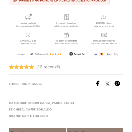
PRIMEȘTI 46 PUNCTE LA ACHIZIȚIA ACESTUI PRODUS!
(16 recenzii)
Evaluat la
4.94
stele
din 5
SHARE THIS PRODUCT
CATEGORII:
PADURI CAFEA
,
PADURI ESE 44
ETICHETĂ:
CAFFE TORALDO
BRAND:
CAFFE TORALDO