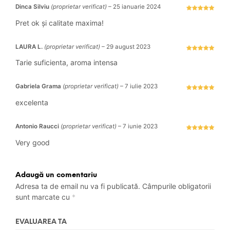
Dinca Silviu
(proprietar verificat)
–
25 ianuarie 2024
Evaluat la
5
stele din 5
Pret ok și calitate maxima!
LAURA L.
(proprietar verificat)
–
29 august 2023
Evaluat la
5
stele din 5
Tarie suficienta, aroma intensa
Gabriela Grama
(proprietar verificat)
–
7 iulie 2023
Evaluat la
5
stele din 5
excelenta
Antonio Raucci
(proprietar verificat)
–
7 iunie 2023
Evaluat la
5
stele din 5
Very good
Adaugă un comentariu
Adresa ta de email nu va fi publicată.
Câmpurile obligatorii
sunt marcate cu
*
EVALUAREA TA