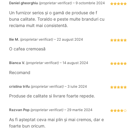
Daniel gheorghiu
(proprietar verificat)
–
9 octombrie 2024
Evaluat la
5
stele din 5
Un furnizor serios și o gamă de produse de f
buna calitate. Toraldo e peste multe branduri cu
reclama mult mai consistentă.
Ilie M.
(proprietar verificat)
–
22 august 2024
Evaluat la
5
stele din 5
O cafea cremoasă
Bianca V.
(proprietar verificat)
–
14 august 2024
Evaluat la
5
stele din 5
Recomand
cristina trifu
(proprietar verificat)
–
3 iulie 2024
Evaluat la
5
stele din 5
Produse de calitate si livrare foarte repede.
Razvan Pop
(proprietar verificat)
–
29 martie 2024
Evaluat la
4
stele
As fi așteptat ceva mai plin și mai cremos, dar e
din 5
foarte bun oricum.