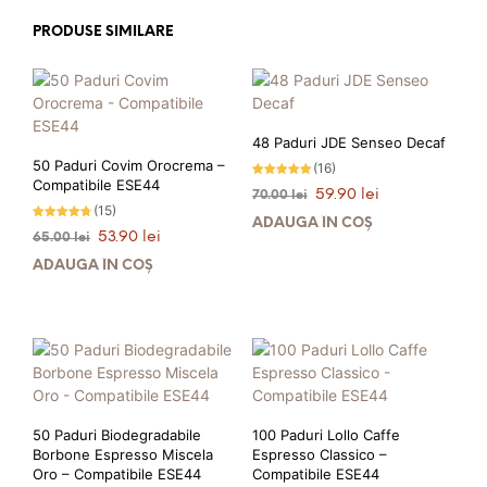
PRODUSE SIMILARE
48 Paduri JDE Senseo Decaf
50 Paduri Covim Orocrema –
(16)
Compatibile ESE44
Evaluat la
Prețul
Prețul
59.90
lei
70.00
lei
5.00
stele din 5
(15)
inițial
curent
ADAUGĂ ÎN COȘ
Evaluat la
a
este:
Prețul
Prețul
53.90
lei
65.00
lei
4.60
stele din
fost:
59.90 lei.
inițial
curent
5
ADAUGĂ ÎN COȘ
70.00 lei.
a
este:
fost:
53.90 lei.
PRIMEȘTI 60 PUNCTE LA
65.00 lei.
ACHIZIȚIA ACESTUI PRODUS!
PRIMEȘTI 54 PUNCTE LA
ACHIZIȚIA ACESTUI PRODUS!
50 Paduri Biodegradabile
100 Paduri Lollo Caffe
Borbone Espresso Miscela
Espresso Classico –
Oro – Compatibile ESE44
Compatibile ESE44