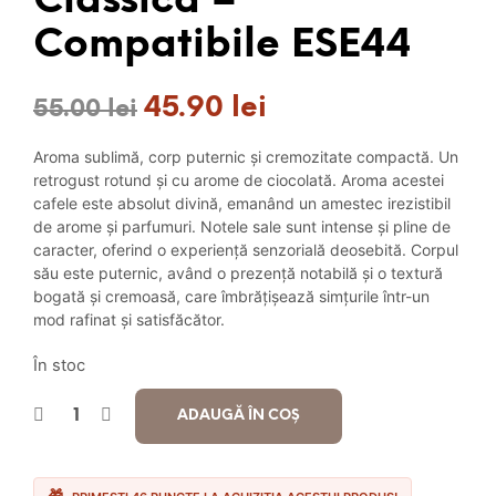
Classica –
Compatibile ESE44
45.90
lei
Prețul
Prețul
55.00
lei
inițial
curent
Aroma sublimă, corp puternic și cremozitate compactă. Un
a
este:
retrogust rotund și cu arome de ciocolată. Aroma acestei
cafele este absolut divină, emanând un amestec irezistibil
fost:
45.90 lei.
de arome și parfumuri. Notele sale sunt intense și pline de
caracter, oferind o experiență senzorială deosebită. Corpul
55.00 lei.
său este puternic, având o prezență notabilă și o textură
bogată și cremoasă, care îmbrățișează simțurile într-un
mod rafinat și satisfăcător.
În stoc
ADAUGĂ ÎN COȘ