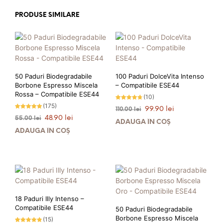
PRODUSE SIMILARE
50 Paduri Biodegradabile
100 Paduri DolceVita Intenso
Borbone Espresso Miscela
– Compatibile ESE44
Rossa – Compatibile ESE44
(10)
(175)
Evaluat la
Prețul
Prețul
99.90
lei
110.00
lei
4.70
Evaluat la
stele din
Prețul
Prețul
inițial
curent
48.90
lei
55.00
lei
4.89
5
ADAUGĂ ÎN COȘ
stele din 5
inițial
curent
a
este:
ADAUGĂ ÎN COȘ
a
este:
fost:
99.90 lei.
fost:
48.90 lei.
110.00 lei.
55.00 lei.
PRIMEȘTI 100 PUNCTE LA
ACHIZIȚIA ACESTUI PRODUS!
PRIMEȘTI 49 PUNCTE LA
ACHIZIȚIA ACESTUI PRODUS!
18 Paduri Illy Intenso –
Compatibile ESE44
50 Paduri Biodegradabile
Borbone Espresso Miscela
(15)