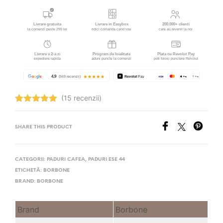
(15 recenzii)
Evaluat la
4.93
stele
din 5
SHARE THIS PRODUCT
CATEGORII:
PADURI CAFEA
,
PADURI ESE 44
ETICHETĂ:
BORBONE
BRAND:
BORBONE
Brand
Borbone