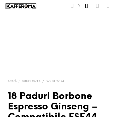
0
ACASĂ
/
PADURI CAFEA
/
PADURI ESE 44
18 Paduri Borbone
Espresso Ginseng –