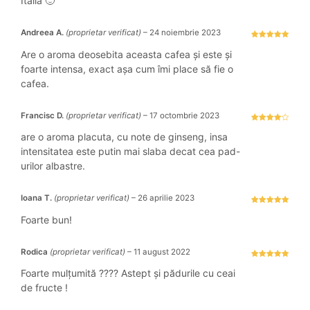
Italia 🙂
Andreea A.
(proprietar verificat)
–
24 noiembrie 2023
Evaluat la
5
stele din 5
Are o aroma deosebita aceasta cafea și este și
foarte intensa, exact așa cum îmi place să fie o
cafea.
Francisc D.
(proprietar verificat)
–
17 octombrie 2023
Evaluat la
4
stele
are o aroma placuta, cu note de ginseng, insa
din 5
intensitatea este putin mai slaba decat cea pad-
urilor albastre.
Ioana T.
(proprietar verificat)
–
26 aprilie 2023
Evaluat la
5
stele din 5
Foarte bun!
Rodica
(proprietar verificat)
–
11 august 2022
Evaluat la
5
stele din 5
Foarte mulțumită ???? Astept și pădurile cu ceai
de fructe !