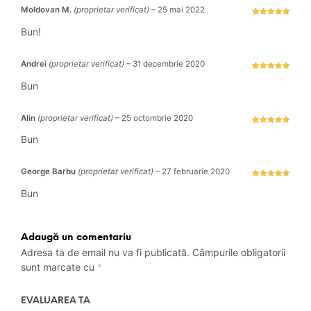
Moldovan M.
(proprietar verificat)
–
25 mai 2022
Evaluat la
5
stele din 5
Bun!
Andrei
(proprietar verificat)
–
31 decembrie 2020
Evaluat la
5
stele din 5
Bun
Alin
(proprietar verificat)
–
25 octombrie 2020
Evaluat la
5
stele din 5
Bun
George Barbu
(proprietar verificat)
–
27 februarie 2020
Evaluat la
5
stele din 5
Bun
Adaugă un comentariu
Adresa ta de email nu va fi publicată.
Câmpurile obligatorii
sunt marcate cu
*
EVALUAREA TA