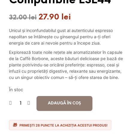
Compatibile ESE44
27.90
lei
Prețul
Prețul
32.00
lei
inițial
curent
Unicul și inconfundabilul gust al autenticului espresso
a
este:
napolitan se întâlnește cu ginsengul pentru a-ți oferi
energia de care ai nevoie pentru a începe ziua.
fost:
27.90 lei.
Explorează toate noile rețete ale aromatizatelor în capsule
32.00 lei.
de la Caffè Borbone, aceste băuturi delicioase pe bază de
plante potrivindu-se oricărei preferințe: espresso, ceai și
infuzii cu proprietăți digestive, relaxante sau energizante,
cu un singur obiectiv comun – să-ți ofere starea de bine.
În stoc
ADAUGĂ ÎN COȘ
PRIMEȘTI 28 PUNCTE LA ACHIZIȚIA ACESTUI PRODUS!