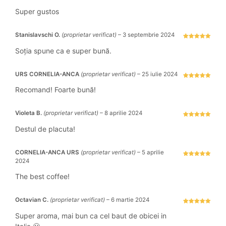
stele din 5
Super gustos
Stanislavschi O.
(proprietar verificat)
–
3 septembrie 2024
Evaluat la
5
stele din 5
Soția spune ca e super bună.
URS CORNELIA-ANCA
(proprietar verificat)
–
25 iulie 2024
Evaluat la
5
stele din 5
Recomand! Foarte bună!
Violeta B.
(proprietar verificat)
–
8 aprilie 2024
Evaluat la
5
stele din 5
Destul de placuta!
CORNELIA-ANCA URS
(proprietar verificat)
–
5 aprilie
2024
Evaluat la
5
stele din 5
The best coffee!
Octavian C.
(proprietar verificat)
–
6 martie 2024
Evaluat la
5
stele din 5
Super aroma, mai bun ca cel baut de obicei in