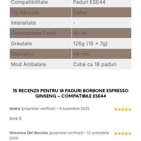
Compatibilitate
Paduri ESE44
Tip Băutură
Cafea
Intensitate
-
Dimensiunea Ceştii
40 ml
Greutate
126g (18 x 7g)
Diametru
44 mm
Mod Ambalare
Cutie cu 18 paduri
15 RECENZII PENTRU
18 PADURI BORBONE ESPRESSO
GINSENG – COMPATIBILE ESE44
Andra
(proprietar verificat)
–
4 noiembrie 2025
Evaluat la
5
stele din 5
love it
Vincenza Del Vecchio
(proprietar verificat)
–
12 octombrie
2025
Evaluat la
5