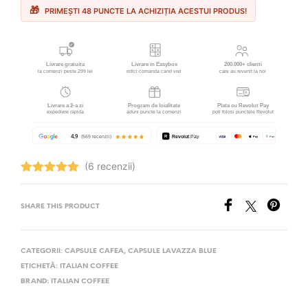
PRIMEȘTI 48 PUNCTE LA ACHIZIȚIA ACESTUI PRODUS!
(6 recenzii)
Evaluat la
5.00
stele
din 5
SHARE THIS PRODUCT
CATEGORII:
CAPSULE CAFEA
,
CAPSULE LAVAZZA BLUE
ETICHETĂ:
ITALIAN COFFEE
BRAND:
ITALIAN COFFEE