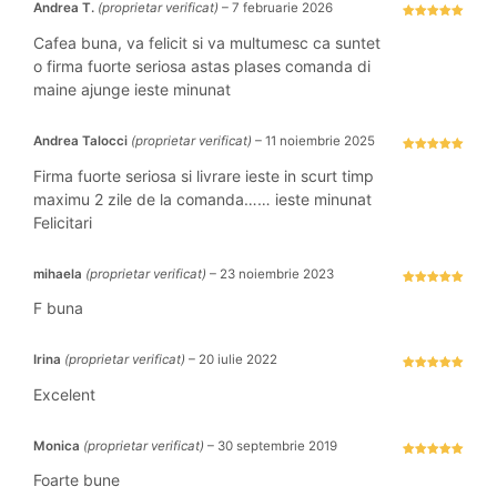
Andrea T.
(proprietar verificat)
–
7 februarie 2026
Evaluat la
5
stele din 5
Cafea buna, va felicit si va multumesc ca suntet
o firma fuorte seriosa astas plases comanda di
maine ajunge ieste minunat
Andrea Talocci
(proprietar verificat)
–
11 noiembrie 2025
Evaluat la
5
stele din 5
Firma fuorte seriosa si livrare ieste in scurt timp
maximu 2 zile de la comanda…… ieste minunat
Felicitari
mihaela
(proprietar verificat)
–
23 noiembrie 2023
Evaluat la
5
stele din 5
F buna
Irina
(proprietar verificat)
–
20 iulie 2022
Evaluat la
5
stele din 5
Excelent
Monica
(proprietar verificat)
–
30 septembrie 2019
Evaluat la
5
stele din 5
Foarte bune