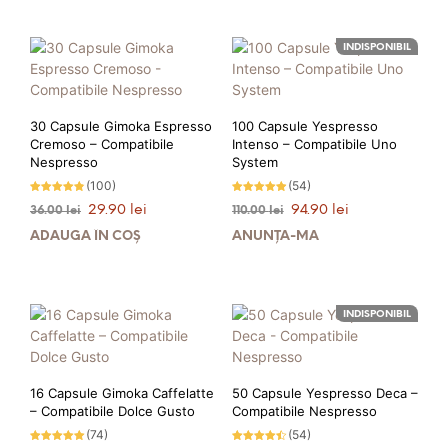
42.00 lei.
13.00 lei.
PRIMEȘTI 37 PUNCTE LA
PRIMEȘTI 11 PUNCTE LA
INDISPONIBIL
ACHIZIȚIA ACESTUI PRODUS!
ACHIZIȚIA ACESTUI PRODUS!
30 Capsule Gimoka Espresso
100 Capsule Yespresso
Cremoso – Compatibile
Intenso – Compatibile Uno
Nespresso
System
(100)
(54)
Evaluat la
Evaluat la
Prețul
Prețul
Prețul
Prețul
29.90
lei
94.90
lei
36.00
lei
110.00
lei
4.69
4.87
stele din
stele din 5
inițial
curent
inițial
curent
5
ADAUGĂ ÎN COȘ
ANUNȚĂ-MĂ
a
este:
a
este:
fost:
29.90 lei.
fost:
94.90 lei.
36.00 lei.
110.00 lei.
PRIMEȘTI 30 PUNCTE LA
PRIMEȘTI 95 PUNCTE LA
INDISPONIBIL
ACHIZIȚIA ACESTUI PRODUS!
ACHIZIȚIA ACESTUI PRODUS!
16 Capsule Gimoka Caffelatte
50 Capsule Yespresso Deca –
– Compatibile Dolce Gusto
Compatibile Nespresso
(74)
(54)