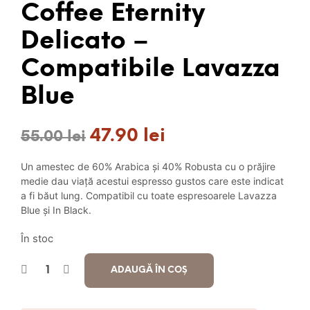
Coffee Eternity
Delicato –
Compatibile Lavazza
Blue
47.90
lei
Prețul
Prețul
55.00
lei
inițial
curent
Un amestec de 60% Arabica și 40% Robusta cu o prăjire
a
este:
medie dau viață acestui espresso gustos care este indicat
a fi băut lung. Compatibil cu toate espresoarele Lavazza
fost:
47.90 lei.
Blue și In Black.
55.00 lei.
În stoc
ADAUGĂ ÎN COȘ