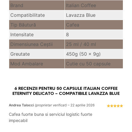
Brand
Italian Coffee
Compatibilitate
Lavazza Blue
Tip Băutură
Cafea
Intensitate
8
Dimensiunea Ceştii
25 ml /
40 ml
Greutate
450g (50 x 9g)
Mod Ambalare
Cutie cu 50 capsule
6 RECENZII PENTRU
50 CAPSULE ITALIAN COFFEE
ETERNITY DELICATO – COMPATIBILE LAVAZZA BLUE
Andrea Talocci
(proprietar verificat)
–
22 aprilie 2026
Evaluat la
5
stele din 5
Cafea fuorte buna si serviciul logistic fuorte
impecabil