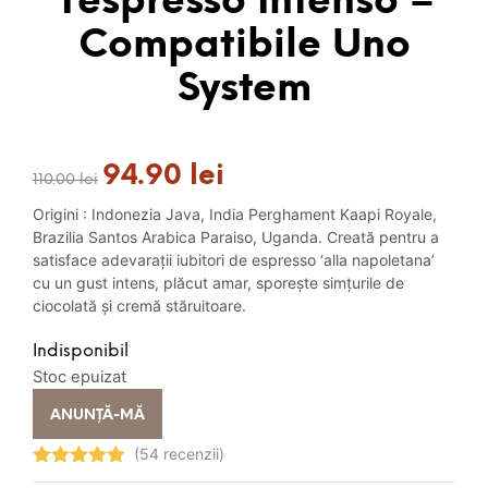
Yespresso Intenso –
Compatibile Uno
System
94.90
lei
Prețul
Prețul
110.00
lei
inițial
curent
Origini : Indonezia Java, India Perghament Kaapi Royale,
a
este:
Brazilia Santos Arabica Paraiso, Uganda. Creată pentru a
fost:
94.90 lei.
satisface adevarații iubitori de espresso ‘alla napoletana’
110.00 lei.
cu un gust intens, plăcut amar, sporește simțurile de
ciocolată și cremă stăruitoare.
Indisponibil
Stoc epuizat
ANUNȚĂ-MĂ
(54 recenzii)
Evaluat la