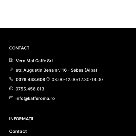
fost:
95.90 lei.
ADAUGĂ ÎN COȘ
a
este:
110.00 lei.
fost:
94.90 lei.
110.00 lei.
PRIMEȘTI 96 PUNCTE LA
ACHIZIȚIA ACESTUI PRODUS!
PRIMEȘTI 95 PUNCTE LA
ACHIZIȚIA ACESTUI PRODUS!
CONTACT
Vero Mol Caffe Srl
str. Augustin Bena nr.116 - Sebes (Alba)
0376.448.608
08.00-12.00/12.30-16.00
0755.456.013
info@kafferoma.ro
INFORMAȚII
Contact