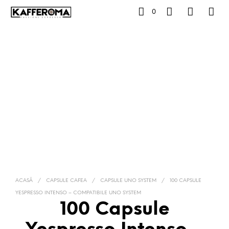
0
ACASĂ
/
CAPSULE CAFEA
/
CAPSULE UNO SYSTEM
/
100 CAPSULE
YESPRESSO INTENSO – COMPATIBILE UNO SYSTEM
100 Capsule