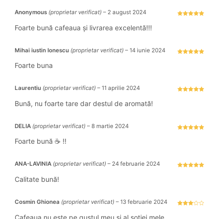
Anonymous
(proprietar verificat)
–
2 august 2024
Evaluat la
5
stele din 5
Foarte bună cafeaua și livrarea excelentă!!!
Mihai iustin Ionescu
(proprietar verificat)
–
14 iunie 2024
Evaluat la
5
stele din 5
Foarte buna
Laurentiu
(proprietar verificat)
–
11 aprilie 2024
Evaluat la
5
stele din 5
Bună, nu foarte tare dar destul de aromată!
DELIA
(proprietar verificat)
–
8 martie 2024
Evaluat la
5
stele din 5
Foarte bună ☕ !!
ANA-LAVINIA
(proprietar verificat)
–
24 februarie 2024
Evaluat la
5
stele din 5
Calitate bună!
Cosmin Ghionea
(proprietar verificat)
–
13 februarie 2024
Evaluat
la
3
Cafeaua nu este pe gustul meu și al soției mele.