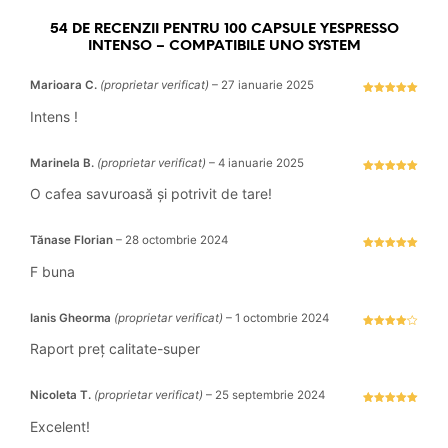
54 DE RECENZII PENTRU
100 CAPSULE YESPRESSO
INTENSO – COMPATIBILE UNO SYSTEM
Marioara C.
(proprietar verificat)
–
27 ianuarie 2025
Evaluat la
5
stele din 5
Intens !
Marinela B.
(proprietar verificat)
–
4 ianuarie 2025
Evaluat la
5
stele din 5
O cafea savuroasă și potrivit de tare!
Tănase Florian
–
28 octombrie 2024
Evaluat la
5
stele din 5
F buna
Ianis Gheorma
(proprietar verificat)
–
1 octombrie 2024
Evaluat la
4
stele
Raport preț calitate-super
din 5
Nicoleta T.
(proprietar verificat)
–
25 septembrie 2024
Evaluat la
5
stele din 5
Excelent!