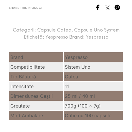
4.87
stele
din 5
SHARE THIS PRODUCT
Categorii:
Capsule Cafea
,
Capsule Uno System
Etichetă:
Yespresso
Brand:
Yespresso
Brand
Yespresso
Compatibilitate
Sistem Uno
Tip Băutură
Cafea
Intensitate
11
Dimensiunea Ceştii
25 ml /
40 ml
Greutate
700g (100 x 7g)
Mod Ambalare
Cutie cu 100 capsule