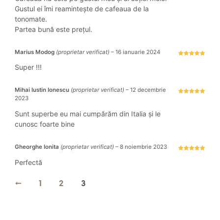
stele
din 5
Gustul ei îmi reamintește de cafeaua de la
tonomate.
Partea bună este prețul.
Marius Modog
(proprietar verificat)
–
16 ianuarie 2024
Evaluat la
5
stele din 5
Super !!!
Mihai Iustin Ionescu
(proprietar verificat)
–
12 decembrie
2023
Evaluat la
5
stele din 5
Sunt superbe eu mai cumpărăm din Italia și le
cunosc foarte bine
Gheorghe Ionita
(proprietar verificat)
–
8 noiembrie 2023
Evaluat la
5
stele din 5
Perfectă
←
1
2
3