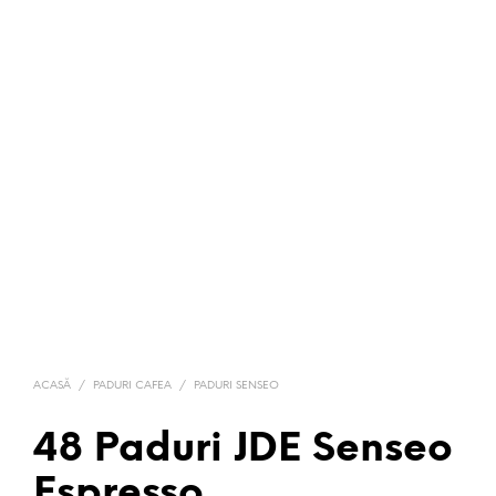
ACASĂ
/
PADURI CAFEA
/
PADURI SENSEO
48 Paduri JDE Senseo
Espresso