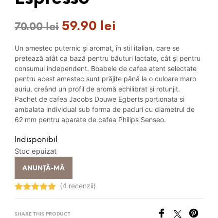
59.90
lei
Prețul
Prețul
70.00
lei
inițial
curent
Un amestec puternic și aromat, în stil italian, care se
a
este:
pretează atât ca bază pentru băuturi lactate, cât și pentru
consumul independent. Boabele de cafea atent selectate
fost:
59.90 lei.
pentru acest amestec sunt prăjite până la o culoare maro
auriu, creând un profil de aromă echilibrat și rotunjit.
70.00 lei.
Pachet de cafea Jacobs Douwe Egberts portionata si
ambalata individual sub forma de paduri cu diametrul de
62 mm pentru aparate de cafea Philips Senseo.
Indisponibil
Stoc epuizat
ANUNȚĂ-MĂ
(4 recenzii)
Evaluat la
5.00
stele
din 5
SHARE THIS PRODUCT