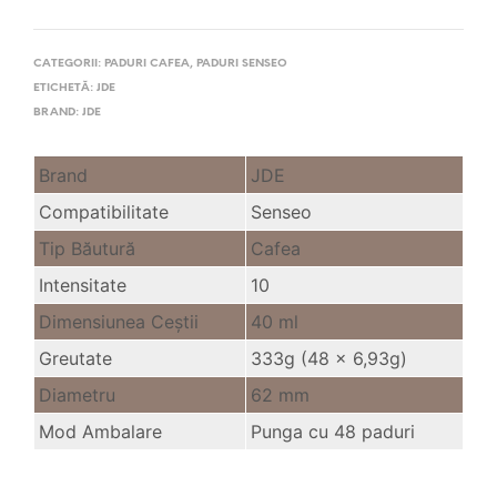
CATEGORII:
PADURI CAFEA
,
PADURI SENSEO
ETICHETĂ:
JDE
BRAND:
JDE
Brand
JDE
Compatibilitate
Senseo
Tip Băutură
Cafea
Intensitate
10
Dimensiunea Ceştii
40 ml
Greutate
333g (48 x 6,93g)
Diametru
62 mm
Mod Ambalare
Punga cu 48 paduri