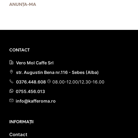
stele din 5
fost:
59.90 lei.
inițial
curent
ANUNȚĂ-MĂ
70.00 lei.
a
este:
fost:
99.90 lei.
PRIMEȘTI 60 PUNCTE LA
110.00 lei.
ACHIZIȚIA ACESTUI PRODUS!
PRIMEȘTI 100 PUNCTE LA
ACHIZIȚIA ACESTUI PRODUS!
CONTACT
Vero Mol Caffe Srl
str. Augustin Bena nr.116 - Sebes (Alba)
0376.448.608
08.00-12.00/12.30-16.00
0755.456.013
info@kafferoma.ro
INFORMAȚII
Contact