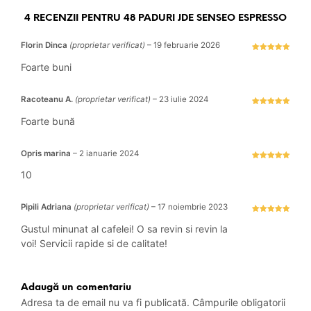
4 RECENZII PENTRU
48 PADURI JDE SENSEO ESPRESSO
Florin Dinca
(proprietar verificat)
–
19 februarie 2026
Evaluat la
5
stele din 5
Foarte buni
Racoteanu A.
(proprietar verificat)
–
23 iulie 2024
Evaluat la
5
stele din 5
Foarte bună
Opris marina
–
2 ianuarie 2024
Evaluat la
5
stele din 5
10
Pipili Adriana
(proprietar verificat)
–
17 noiembrie 2023
Evaluat la
5
stele din 5
Gustul minunat al cafelei! O sa revin si revin la
voi! Servicii rapide si de calitate!
Adaugă un comentariu
Adresa ta de email nu va fi publicată.
Câmpurile obligatorii