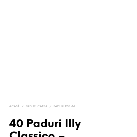
ACASĂ
/
PADURI CAFEA
/
PADURI ESE 44
40 Paduri Illy
Classico –