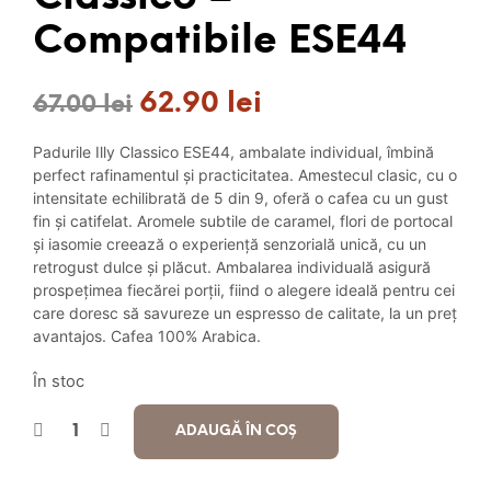
Compatibile ESE44
62.90
lei
Prețul
Prețul
67.00
lei
inițial
curent
Padurile Illy Classico ESE44, ambalate individual, îmbină
a
este:
perfect rafinamentul și practicitatea. Amestecul clasic, cu o
intensitate echilibrată de 5 din 9, oferă o cafea cu un gust
fost:
62.90 lei.
fin și catifelat. Aromele subtile de caramel, flori de portocal
și iasomie creează o experiență senzorială unică, cu un
67.00 lei.
retrogust dulce și plăcut. Ambalarea individuală asigură
prospețimea fiecărei porții, fiind o alegere ideală pentru cei
care doresc să savureze un espresso de calitate, la un preț
avantajos. Cafea 100% Arabica.
În stoc
ADAUGĂ ÎN COȘ