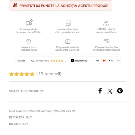
PRIMEȘTI 63 PUNCTE LA ACHIZIȚIA ACESTUI PRODUS!
(19 recenzii)
Evaluat la
5.00
stele
din 5
SHARE THIS PRODUCT
CATEGORII:
PADURI CAFEA
,
PADURI ESE 44
ETICHETĂ:
ILLY
BRAND:
ILLY