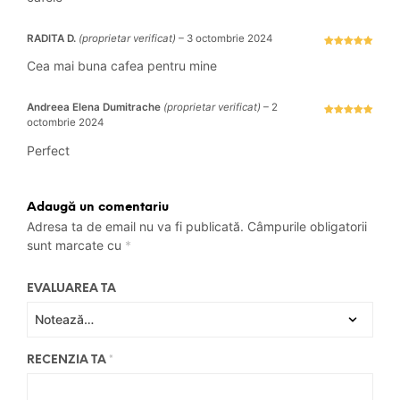
RADITA D.
(proprietar verificat)
–
3 octombrie 2024
Evaluat la
5
stele din 5
Cea mai buna cafea pentru mine
Andreea Elena Dumitrache
(proprietar verificat)
–
2
octombrie 2024
Evaluat la
5
stele din 5
Perfect
Adaugă un comentariu
Adresa ta de email nu va fi publicată.
Câmpurile obligatorii
sunt marcate cu
*
EVALUAREA TA
RECENZIA TA
*