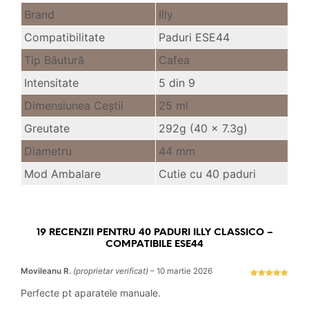
Brand
Illy
Compatibilitate
Paduri ESE44
Tip Băutură
Cafea
Intensitate
5 din 9
Dimensiunea Ceştii
25 ml
Greutate
292g (40 x 7.3g)
Diametru
44 mm
Mod Ambalare
Cutie cu 40 paduri
19 RECENZII PENTRU
40 PADURI ILLY CLASSICO –
COMPATIBILE ESE44
Movileanu R.
(proprietar verificat)
–
10 martie 2026
Evaluat la
5
stele din 5
Perfecte pt aparatele manuale.