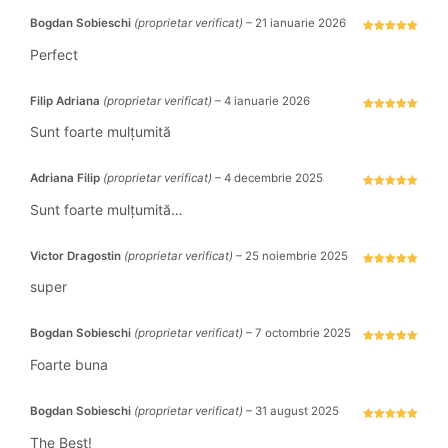
Bogdan Sobieschi
(proprietar verificat)
–
21 ianuarie 2026
Evaluat la
5
stele din 5
Perfect
Filip Adriana
(proprietar verificat)
–
4 ianuarie 2026
Evaluat la
5
stele din 5
Sunt foarte mulțumită
Adriana Filip
(proprietar verificat)
–
4 decembrie 2025
Evaluat la
5
stele din 5
Sunt foarte mulțumită…
Victor Dragostin
(proprietar verificat)
–
25 noiembrie 2025
Evaluat la
5
stele din 5
super
Bogdan Sobieschi
(proprietar verificat)
–
7 octombrie 2025
Evaluat la
5
stele din 5
Foarte buna
Bogdan Sobieschi
(proprietar verificat)
–
31 august 2025
Evaluat la
5
stele din 5
The Best!