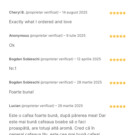
Cheryl B.
(proprietar verificat)
–
14 august 2025
Evaluat la
5
stele din 5
Exactly what I ordered and love
Anonymous
(proprietar verificat)
–
9 iulie 2025
Evaluat la
5
stele din 5
Ok
Bogdan Sobieschi
(proprietar verificat)
–
12 aprilie 2025
Evaluat la
5
stele din 5
Nr.1
Bogdan Sobieschi
(proprietar verificat)
–
28 martie 2025
Evaluat la
5
stele din 5
Foarte buna!
Lucian
(proprietar verificat)
–
26 martie 2025
Evaluat la
5
stele din 5
Este o cafea foarte bună, după părerea mea! Dar
este mai bună cafeaua boabe să o faci
proaspătă, are totuși altă aromă. Cred că în
general cafeaua Illy, este cea mai bună cafea!