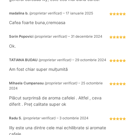
madalina b.
(proprietar verificat)
–
17 ianuarie 2025
Evaluat la
5
stele din 5
Cafea foarte buna,cremoasa
Sorin Popovici
(proprietar verificat)
–
31 decembrie 2024
Evaluat la
5
stele din 5
Ok.
TATIANA BUDAU
(proprietar verificat)
–
29 octombrie 2024
Evaluat la
5
stele din 5
Am fost chiar super mulțumită
Mihaela Cumpanasu
(proprietar verificat)
–
25 octombrie
2024
Evaluat la
5
stele din 5
Plăcut surprinsă de aroma cafelei . Altfel , ceva
diferit . Preț calitate super ok
Radu S.
(proprietar verificat)
–
3 octombrie 2024
Evaluat la
5
stele din 5
Illy este una dintre cele mai echilibrate si aromate
cafele