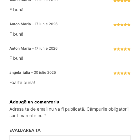
Evaluat la
5
stele din 5
F bună
Anton Maria
–
17 iunie 2026
Evaluat la
5
stele din 5
F bună
Anton Maria
–
17 iunie 2026
Evaluat la
5
stele din 5
F bună
angela_iulia
–
30 iulie 2025
Evaluat la
5
stele din 5
Foarte buna!
Adaugă un comentariu
Adresa ta de email nu va fi publicată.
Câmpurile obligatorii
sunt marcate cu
*
EVALUAREA TA