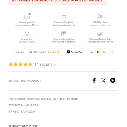
PRIMEȘTI 310 PUNCTE LA ACHIZIȚIA ACESTUI PRODUS!
(4 recenzii)
Evaluat la
5.00
stele
din 5
SHARE THIS PRODUCT
CATEGORII:
CAPSULE CAFEA
,
PACHETE PROMO
ETICHETĂ:
LAVAZZA
BRAND:
LAVAZZA
SPECIFICAȚII