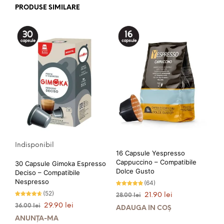
PRODUSE SIMILARE
Indisponibil
16 Capsule Yespresso
Cappuccino – Compatibile
30 Capsule Gimoka Espresso
Dolce Gusto
Deciso – Compatibile
Nespresso
(64)
Evaluat la
(52)
Prețul
Prețul
21.90
lei
28.00
lei
4.72
stele din
Evaluat la
inițial
curent
Prețul
Prețul
29.90
lei
36.00
lei
5
4.52
ADAUGĂ ÎN COȘ
stele din
a
este:
inițial
curent
5
ANUNȚĂ-MĂ
fost:
21.90 lei.
a
este: