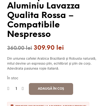
Aluminiu Lavazza
Qualita Rossa –
Compatibile
Nespresso
309.90
lei
Prețul
Prețul
360.00
lei
inițial
curent
Din uniunea cafelei Arabica Braziliană și Robusta naturală,
a
este:
mitul devine un espresso plin, echilibrat și plin de corp.
Adevărata pasiunea roșie italiană.
fost:
309.90 lei.
În stoc
360.00 lei.
ADAUGĂ ÎN COȘ