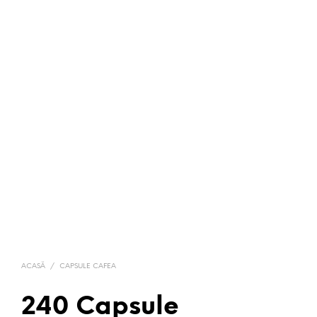
ACASĂ
/
CAPSULE CAFEA
240 Capsule