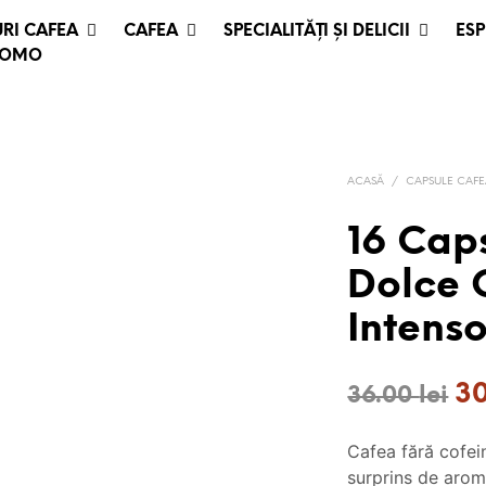
RI CAFEA
CAFEA
SPECIALITĂȚI ȘI DELICII
ESP
ROMO
ACASĂ
/
CAPSULE CAF
16 Cap
Dolce 
Intens
Pr
3
36.00
lei
ini
Cafea fără cofei
a
surprins de arome