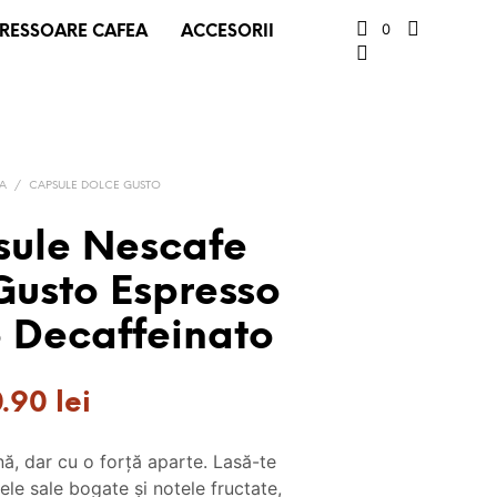
0
RESSOARE CAFEA
ACCESORII
EA
/
CAPSULE DOLCE GUSTO
sule Nescafe
Gusto Espresso
o Decaffeinato
ețul
Prețul
0.90
lei
țial
curent
nă, dar cu o forță aparte. Lasă-te
este:
le sale bogate și notele fructate,