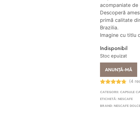
fos
acompaniate de o
Descoperă amest
36
primă calitate d
Brazilia.
Imagine cu titlu 
Indisponibil
Stoc epuizat
ANUNȚĂ-MĂ
(4 re
Evaluat la
CATEGORII:
CAPSULE C
4.75
stele
din 5
ETICHETĂ:
NESCAFE
BRAND:
NESCAFE DOLC