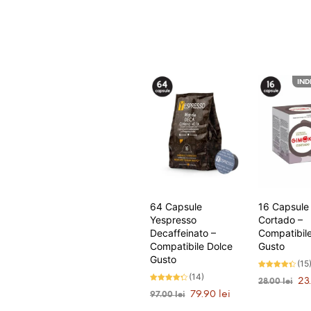
IND
64 Capsule
16 Capsule
Yespresso
Cortado –
Decaffeinato –
Compatibil
Compatibile Dolce
Gusto
Gusto
(15
Evaluat la
(14)
Preț
23
28.00
lei
4.27
Evaluat la
stele din
iniț
Prețul
Prețul
79.90
lei
97.00
lei
4.21
5
ANUNȚĂ-
stele din
a
inițial
curent
5