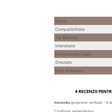
Brand
Compatibilitate
Tip Băutură
Intensitate
Dimensiunea Ceştii
Greutate
Mod Ambalare
4 RECENZII PENT
Alexandru
(proprietar verificat)
–
6 d
Conform așteptărilor