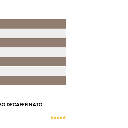
NSO DECAFFEINATO
Evaluat la
5
stele din 5