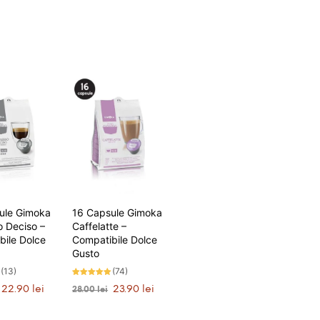
ule Gimoka
16 Capsule Gimoka
o Deciso –
Caffelatte –
bile Dolce
Compatibile Dolce
Gusto
(13)
(74)
Evaluat la
Prețul
Prețul
Prețul
Prețul
22.90
lei
23.90
lei
28.00
lei
4.91
stele din 5
inițial
curent
inițial
curent
 ÎN COȘ
ADAUGĂ ÎN COȘ
a
este:
a
este: