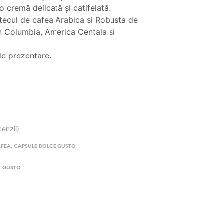
t:
30.90 lei.
 cremă delicată și catifelată.
ecul de cafea Arabica si Robusta de
.00 lei.
in Columbia, America Centala si
de prezentare.
cenzii)
AFEA
,
CAPSULE DOLCE GUSTO
E GUSTO