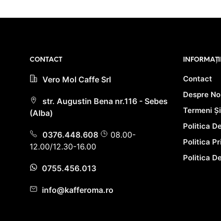
ADAUGĂ ÎN COȘ
fost
a
este:
28.0
fost:
79.90 lei.
97.00 lei.
PRIMEȘ
PUNCTE LA
PRIMEȘTI 80
ACHIZIȚIA
PUNCTE LA
ACESTUI P
ACHIZIȚIA
ACESTUI PRODUS!
CONTACT
INFORMAȚI
Contact
Vero Mol Caffe Srl
Despre No
str. Augustin Bena nr.116 - Sebes
Termeni Și
(Alba)
Politica D
0376.448.608
08.00-
Politica P
12.00/12.30-16.00
Politica D
0755.456.013
info@kafferoma.ro