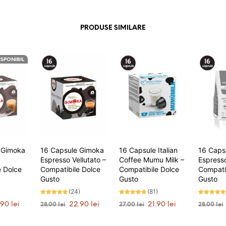
PRODUSE SIMILARE
ISPONIBIL
 Gimoka
16 Capsule Gimoka
16 Capsule Italian
16 Caps
Espresso Vellutato –
Coffee Mumu Milk –
Espress
e Dolce
Compatibile Dolce
Compatibile Dolce
Compati
Gusto
Gusto
Gusto
)
(24)
(81)
Evaluat la
Evaluat la
Evaluat la
ul
Prețul
Prețul
Prețul
Prețul
Prețul
.90
lei
22.90
lei
21.90
lei
28.00
lei
27.00
lei
28.00
lei
4.83
4.83
4.92
stele din 5
stele din 5
stele din 5
ial
curent
inițial
curent
inițial
curent
MĂ
ADAUGĂ ÎN COȘ
ADAUGĂ ÎN COȘ
ADAUGĂ
este:
a
este:
a
este: