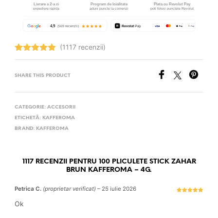
(1117 recenzii)
Evaluat la
4.92
stele
din 5
SHARE THIS PRODUCT
CATEGORIE:
ACCESORII
ETICHETĂ:
KAFFEROMA
BRAND:
KAFFEROMA
1117 RECENZII PENTRU
100 PLICULETE STICK ZAHAR
BRUN KAFFEROMA – 4G.
Petrica C.
(proprietar verificat)
–
25 iulie 2026
Evaluat la
5
stele din 5
Ok