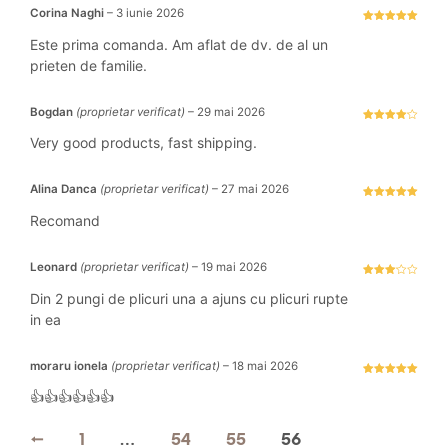
Corina Naghi
–
3 iunie 2026
Evaluat la
5
stele din 5
Este prima comanda. Am aflat de dv. de al un
prieten de familie.
Bogdan
(proprietar verificat)
–
29 mai 2026
Evaluat la
4
stele
Very good products, fast shipping.
din 5
Alina Danca
(proprietar verificat)
–
27 mai 2026
Evaluat la
5
stele din 5
Recomand
Leonard
(proprietar verificat)
–
19 mai 2026
Evaluat
la
3
Din 2 pungi de plicuri una a ajuns cu plicuri rupte
stele
din 5
in ea
moraru ionela
(proprietar verificat)
–
18 mai 2026
Evaluat la
5
stele din 5
👍👍👍👍👍👍
←
1
…
54
55
56