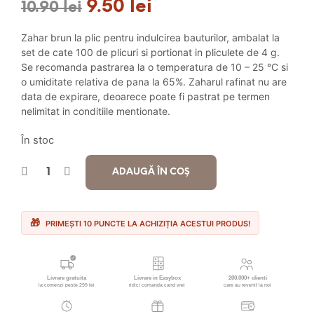
9.50
lei
Prețul
Prețul
10.90
lei
inițial
curent
Zahar brun la plic pentru indulcirea bauturilor, ambalat la
a
este:
set de cate 100 de plicuri si portionat in pliculete de 4 g.
Se recomanda pastrarea la o temperatura de 10 – 25 °C si
fost:
9.50 lei.
o umiditate relativa de pana la 65%. Zaharul rafinat nu are
data de expirare, deoarece poate fi pastrat pe termen
10.90 lei.
nelimitat in conditiile mentionate.
În stoc
ADAUGĂ ÎN COȘ
PRIMEȘTI 10 PUNCTE LA ACHIZIȚIA ACESTUI PRODUS!