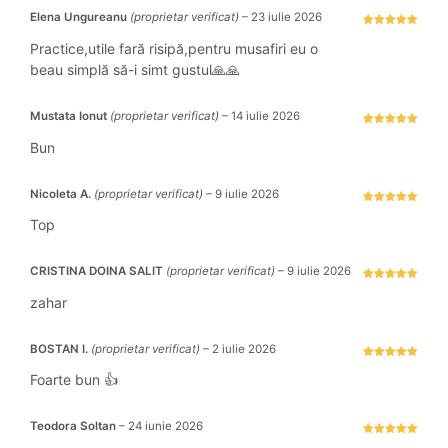
Elena Ungureanu
(proprietar verificat)
–
23 iulie 2026
Evaluat la
5
stele din 5
Practice,utile fară risipă,pentru musafiri eu o
beau simplă să-i simt gustul🙏🙏
Mustata Ionut
(proprietar verificat)
–
14 iulie 2026
Evaluat la
5
stele din 5
Bun
Nicoleta A.
(proprietar verificat)
–
9 iulie 2026
Evaluat la
5
stele din 5
Top
CRISTINA DOINA SALIT
(proprietar verificat)
–
9 iulie 2026
Evaluat la
5
stele din 5
zahar
BOSTAN I.
(proprietar verificat)
–
2 iulie 2026
Evaluat la
5
stele din 5
Foarte bun 👍
Teodora Soltan
–
24 iunie 2026
Evaluat la
5