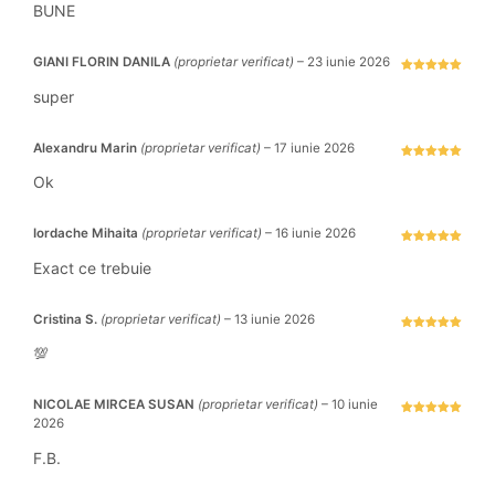
stele din 5
BUNE
GIANI FLORIN DANILA
(proprietar verificat)
–
23 iunie 2026
Evaluat la
5
stele din 5
super
Alexandru Marin
(proprietar verificat)
–
17 iunie 2026
Evaluat la
5
stele din 5
Ok
Iordache Mihaita
(proprietar verificat)
–
16 iunie 2026
Evaluat la
5
stele din 5
Exact ce trebuie
Cristina S.
(proprietar verificat)
–
13 iunie 2026
Evaluat la
5
stele din 5
💯
NICOLAE MIRCEA SUSAN
(proprietar verificat)
–
10 iunie
2026
Evaluat la
5
stele din 5
F.B.