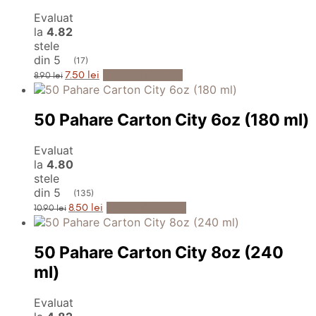
Evaluat
la
4.82
stele
din 5
(17)
Prețul
Prețul
Adaugă în Coș
7.50
lei
8.90
lei
inițial
curent
a
este:
fost:
7.50 lei.
8.90 lei.
50 Pahare Carton City 6oz (180 ml)
Evaluat
la
4.80
stele
din 5
(135)
Prețul
Prețul
Adaugă în Coș
8.50
lei
10.90
lei
inițial
curent
a
este:
fost:
8.50 lei.
10.90 lei.
50 Pahare Carton City 8oz (240
ml)
Evaluat