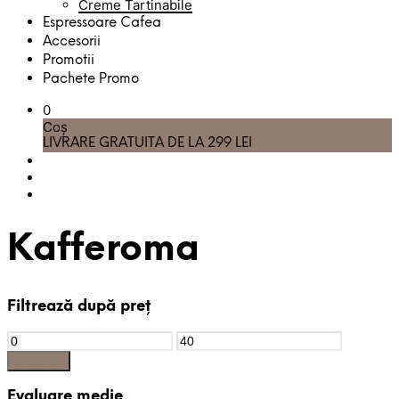
Creme Tartinabile
Espressoare Cafea
Accesorii
Promotii
Pachete Promo
0
Coș
LIVRARE GRATUITA DE LA 299 LEI
Kafferoma
Filtrează după preț
Preț
Preț
Minim
Maxim
Filtrează
Evaluare medie