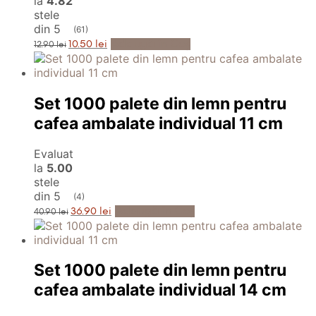
la
4.82
stele
din 5
(61)
Prețul
Prețul
Adaugă în Coș
10.50
lei
12.90
lei
inițial
curent
a
este:
fost:
10.50 lei.
12.90 lei.
Set 1000 palete din lemn pentru
cafea ambalate individual 11 cm
Evaluat
la
5.00
stele
din 5
(4)
Prețul
Prețul
Adaugă în Coș
36.90
lei
40.90
lei
inițial
curent
a
este:
fost:
36.90 lei.
40.90 lei.
Set 1000 palete din lemn pentru
cafea ambalate individual 14 cm