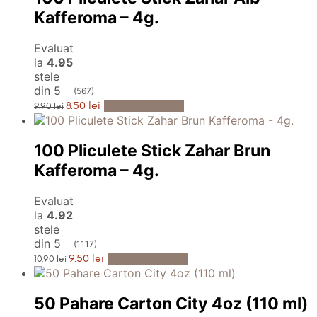
Kafferoma – 4g.
Evaluat
la
4.95
stele
din 5
(567)
Prețul
Prețul
Adaugă în Coș
8.50
lei
9.90
lei
inițial
curent
a
este:
fost:
8.50 lei.
9.90 lei.
100 Pliculete Stick Zahar Brun
Kafferoma – 4g.
Evaluat
la
4.92
stele
din 5
(1117)
Prețul
Prețul
Adaugă în Coș
9.50
lei
10.90
lei
inițial
curent
a
este:
fost:
9.50 lei.
10.90 lei.
50 Pahare Carton City 4oz (110 ml)