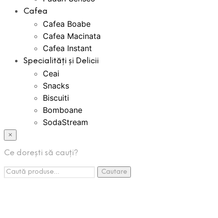
Cafea
Cafea Boabe
Cafea Macinata
Cafea Instant
Specialități și Delicii
Ceai
Snacks
Biscuiti
Bomboane
SodaStream
Bauturi Instant
×
Creme Tartinabile
Ce dorești să cauți?
Espressoare Cafea
Caută:
Accesorii
Cautare
Promotii
Pachete Promo