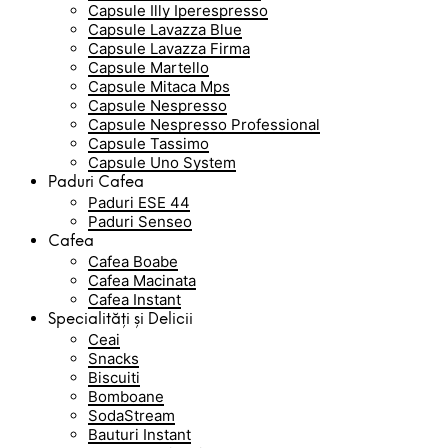
Capsule Illy Iperespresso
Capsule Lavazza Blue
Capsule Lavazza Firma
Capsule Martello
Capsule Mitaca Mps
Capsule Nespresso
Capsule Nespresso Professional
Capsule Tassimo
Capsule Uno System
Paduri Cafea
Paduri ESE 44
Paduri Senseo
Cafea
Cafea Boabe
Cafea Macinata
Cafea Instant
Specialități și Delicii
Ceai
Snacks
Biscuiti
Bomboane
SodaStream
Bauturi Instant