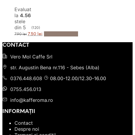
Evaluat
la
4.56
stele
din 5
(120)
Prețul
Prețul
Adaugă în Coș
7.50
lei
7.90
lei
inițial
curent
a
este:
CONTACT
fost:
7.50 lei.
7.90 lei.
Vero Mol Caffe Srl
str. Augustin Bena nr.116 - Sebes (Alba)
0376.448.608
08.00-12.00/12.30-16.00
0755.456.013
info@kafferoma.ro
INFORMAȚII
Contact
Despre noi