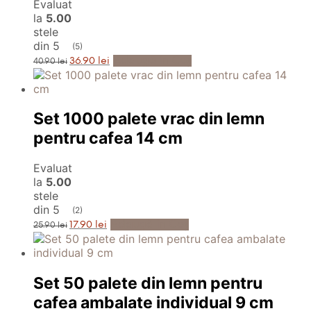
Evaluat
la
5.00
stele
din 5
(5)
Prețul
Prețul
Adaugă în Coș
36.90
lei
40.90
lei
inițial
curent
a
este:
fost:
36.90 lei.
40.90 lei.
Set 1000 palete vrac din lemn
pentru cafea 14 cm
Evaluat
la
5.00
stele
din 5
(2)
Prețul
Prețul
Adaugă în Coș
17.90
lei
25.90
lei
inițial
curent
a
este:
fost:
17.90 lei.
25.90 lei.
Set 50 palete din lemn pentru
cafea ambalate individual 9 cm