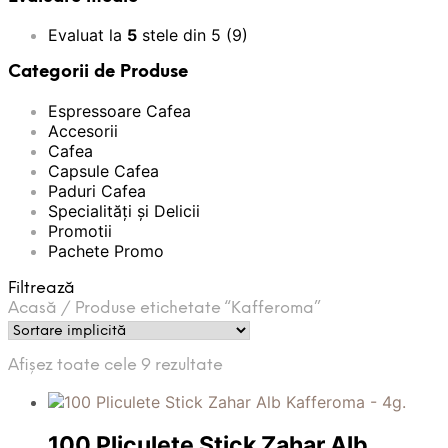
Evaluat la
5
stele din 5
(9)
Categorii de Produse
Espressoare Cafea
Accesorii
Cafea
Capsule Cafea
Paduri Cafea
Specialități și Delicii
Promotii
Pachete Promo
Filtrează
Acasă
/
Produse etichetate “Kafferoma”
Afișez toate cele 9 rezultate
100 Pliculete Stick Zahar Alb