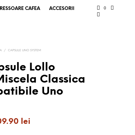
0
RESSOARE CAFEA
ACCESORII
EA
/
CAPSULE UNO SYSTEM
psule Lollo
Miscela Classica
atibile Uno
ețul
Prețul
09.90
lei
ițial
curent