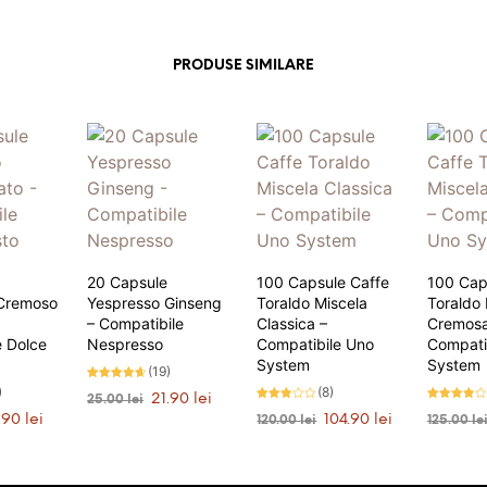
PRODUSE SIMILARE
20 Capsule
100 Capsule Caffe
100 Cap
Cremoso
Yespresso Ginseng
Toraldo Miscela
Toraldo 
– Compatibile
Classica –
Cremosa
e Dolce
Nespresso
Compatibile Uno
Compati
System
System
(19)
Evaluat la
)
(8)
Prețul
Prețul
21.90
lei
25.00
lei
4.53
Evaluat
Evaluat la
stele din
inițial
curent
țul
Prețul
Prețul
Prețul
.90
lei
104.90
lei
120.00
lei
125.00
le
la
3.78
5
ADAUGĂ ÎN COȘ
2.75
stele
a
este:
ial
curent
inițial
curent
stele
din 5
N COȘ
ADAUGĂ ÎN COȘ
ADAUGĂ
din 5
fost:
21.90 lei.
este:
a
este:
25.00 lei.
t:
74.90 lei.
fost:
104.90 lei.