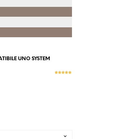
ATIBILE UNO SYSTEM
Evaluat la
5
stele din 5