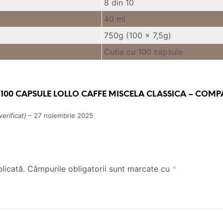
8 din 10
40 ml
750g (100 x 7,5g)
Cutie cu 100 capsule
U
100 CAPSULE LOLLO CAFFE MISCELA CLASSICA – COMP
verificat)
–
27 noiembrie 2025
licată.
Câmpurile obligatorii sunt marcate cu
*