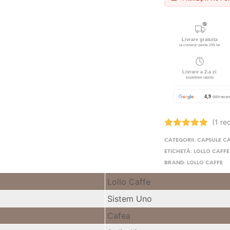
(1 re
Evaluat la
CATEGORII:
CAPSULE C
5.00
stele
din 5
ETICHETĂ:
LOLLO CAFFE
BRAND:
LOLLO CAFFE
Lollo Caffe
Sistem Uno
Cafea