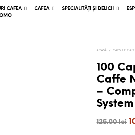
RI CAFEA
CAFEA
SPECIALITĂȚI ȘI DELICII
ESP
ROMO
ACASĂ
/
CAPSULE CAF
100 Ca
Caffe 
– Comp
System
Pr
1
125.00
lei
in