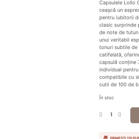
Capsulele Lollo
a
ceașcă un espress
fo
pentru iubitorii 
clasic surprinde
12
de note de tutun
unui veritabil e
tonuri subtile de
catifelată, oferi
capsulă conține 
individual pentr
compatibile cu s
cutii de 100 de b
În stoc
PRIMEȘTI 110 P