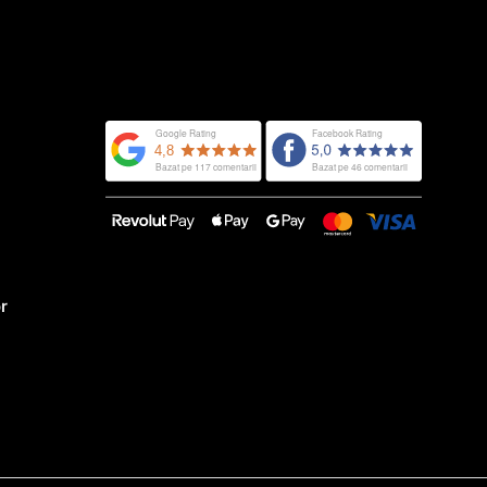
125.00 lei.
ACHIZIȚIA
ACESTUI PRODUS!
MEȘTI 110
 LA
ȚIA
I PRODUS!
or