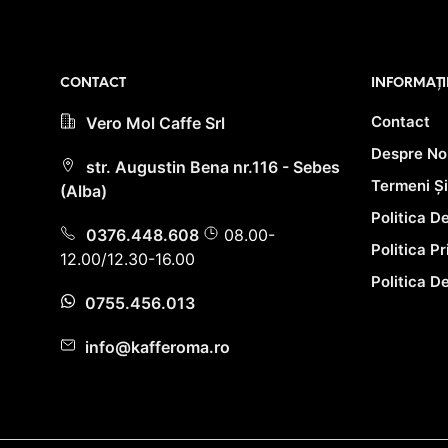
90.0
PRIMEȘTI 96
PUNCTE LA
PRIMEȘ
ACHIZIȚIA
PUNCTE LA
ACESTUI PRODUS!
ACHIZIȚIA
ACESTUI P
CONTACT
INFORMAȚI
Contact
Vero Mol Caffe Srl
Despre No
str. Augustin Bena nr.116 - Sebes
Termeni Și
(Alba)
Politica D
0376.448.608
08.00-
Politica P
12.00/12.30-16.00
Politica D
0755.456.013
info@kafferoma.ro