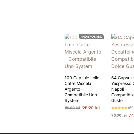
INDISPONIBIL
100 Capsule Lollo
64 Capsule
Caffe Miscela
Yespresso 
Argento –
Napoli –
Compatibile Uno
Compatibil
System
Gusto
Prețul
Prețul
(69
95.90
lei
110.00
lei
inițial
curent
Evaluat la
Pre
74
90.00
lei
ANUNȚĂ-MĂ
4.61
a
este:
stele din
iniț
5
fost:
95.90 lei.
ADAUGĂ Î
a
110.00 lei.
fos