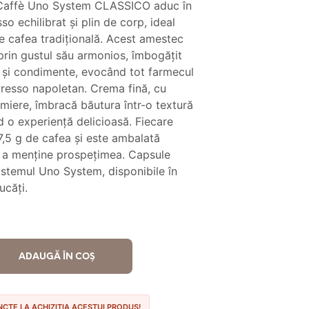
 Caffè Uno System CLASSICO aduc în
este:
o echilibrat și plin de corp, ideal
st:
109.90 lei.
de cafea tradițională. Acest amestec
 prin gustul său armonios, îmbogățit
5.00 lei.
 și condimente, evocând tot farmecul
spresso napoletan. Crema fină, cu
 miere, îmbracă băutura într-o textură
nd o experiență delicioasă. Fiecare
7,5 g de cafea și este ambalată
u a menține prospețimea. Capsule
istemul Uno System, disponibile în
ucăți.
ADAUGĂ ÎN COȘ
UNCTE LA ACHIZIȚIA ACESTUI PRODUS!