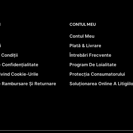
0 lei.
120.00 lei.
PRIMEȘTI 22
PUNCTE LA
TI 75
PRIMEȘTI 105
PRI
ACHIZIȚIA
PUNCTE LA
PUNCTE
ACESTUI PRODUS!
ACHIZIȚIA
ACHIZI
RODUS!
ACESTUI PRODUS!
ACESTU
I
CONTUL MEU
Contul Meu
i
Plată & Livrare
 Condiții
Întrebări Frecvente
e Confidențialitate
Program De Loialitate
rivind Cookie-Urile
Protecția Consumatorului
e Rambursare Și Returnare
Soluționarea Online A Litigiil