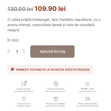
109.90
lei
Prețul
Prețul
130.00
lei
inițial
curent
O cafea prăjită îndelungat, tipic tradițiilor napolitane, cu o
a
este:
aroma intensă, corpozitate densă și note de ciocolată
neagră.
fost:
109.90 lei.
130.00 lei.
În stoc
ADAUGĂ ÎN COȘ
PRIMEȘTI 110 PUNCTE LA ACHIZIȚIA ACESTUI PRODUS!