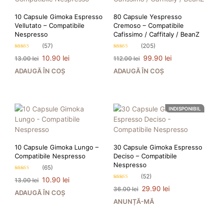
10 Capsule Gimoka Espresso
80 Capsule Yespresso
Vellutato – Compatibile
Cremoso – Compatibile
Nespresso
Cafissimo / Caffitaly / BeanZ
(57)
(205)
Evaluat la
Evaluat la
Prețul
Prețul
Prețul
Prețul
10.90
lei
99.90
lei
13.00
lei
112.00
lei
4.65
4.63
stele din 5
stele din 5
inițial
curent
inițial
curent
ADAUGĂ ÎN COȘ
ADAUGĂ ÎN COȘ
a
este:
a
este:
fost:
10.90 lei.
fost:
99.90 lei.
13.00 lei.
112.00 lei.
INDISPONIBIL
PRIMEȘTI 11 PUNCTE LA
PRIMEȘTI 100 PUNCTE LA
ACHIZIȚIA ACESTUI PRODUS!
ACHIZIȚIA ACESTUI PRODUS!
10 Capsule Gimoka Lungo –
30 Capsule Gimoka Espresso
Compatibile Nespresso
Deciso – Compatibile
Nespresso
(65)
Evaluat la
(52)
Prețul
Prețul
10.90
lei
13.00
lei
4.69
Evaluat la
stele din 5
inițial
curent
Prețul
Prețul
29.90
lei
36.00
lei
4.52
ADAUGĂ ÎN COȘ
stele din 5
a
este:
inițial
curent
ANUNȚĂ-MĂ
fost:
10.90 lei.
a
este:
13.00 lei.
fost:
29.90 lei.