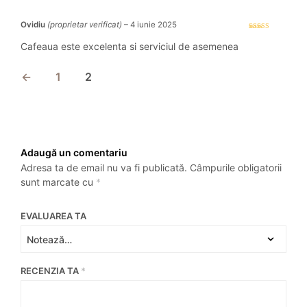
Ovidiu
(proprietar verificat)
–
4 iunie 2025
Evaluat la
5
stele din 5
Cafeaua este excelenta si serviciul de asemenea
←
1
2
Adaugă un comentariu
Adresa ta de email nu va fi publicată.
Câmpurile obligatorii
sunt marcate cu
*
EVALUAREA TA
RECENZIA TA
*