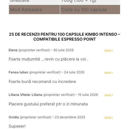
Mod Ambalare
Cutie cu 100 capsule
25 DE RECENZII PENTRU
100 CAPSULE KIMBO INTENSO –
COMPATIBILE ESPRESSO POINT
Elena
(proprietar verificat)
–
30 iulie 2026
Evaluat la
5
stele din 5
Foarte mulțumită …revin cu plăcere la voi .
Fenea Iulian
(proprietar verificat)
–
24 iulie 2026
Evaluat la
5
stele din 5
Foarte bună recomand cu incredere
Liliana Vitelar Liliana
(proprietar verificat)
–
15 iulie 2026
Evaluat la
5
stele din 5
Placere gustului preferat ptr o zi minunata
Ovidiu
(proprietar verificat)
–
23 decembrie 2025
Evaluat la
5
stele din 5
Supeeer!