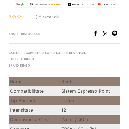
(25 recenzii)
Evaluat la
4.96
stele din
5
SHARE THIS PRODUCT
CATEGORII:
CAPSULE CAFEA
,
CAPSULE ESPRESSO POINT
ETICHETĂ:
KIMBO
BRAND:
KIMBO
Brand
Kimbo
Compatibilitate
Sistem Espresso Point
Tip Băutură
Cafea
Intensitate
12
Dimensiunea Ceştii
25 ml /
40 ml
Greutate
700g (100 x 7g)