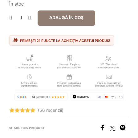
În stoc
ADAUGĂ ÎN COȘ
PRIMEȘTI 21 PUNCTE LA ACHIZIȚIA ACESTUI PRODUS!
(56 recenzii)
Evaluat la
4.95
stele
din 5
SHARE THIS PRODUCT