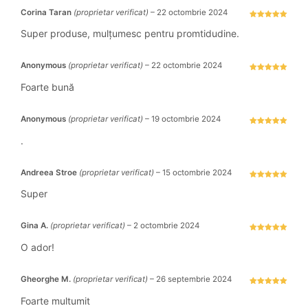
Corina Taran
(proprietar verificat)
–
22 octombrie 2024
Evaluat la
5
stele din 5
Super produse, mulțumesc pentru promtidudine.
Anonymous
(proprietar verificat)
–
22 octombrie 2024
Evaluat la
5
stele din 5
Foarte bună
Anonymous
(proprietar verificat)
–
19 octombrie 2024
Evaluat la
5
stele din 5
.
Andreea Stroe
(proprietar verificat)
–
15 octombrie 2024
Evaluat la
5
stele din 5
Super
Gina A.
(proprietar verificat)
–
2 octombrie 2024
Evaluat la
5
stele din 5
O ador!
Gheorghe M.
(proprietar verificat)
–
26 septembrie 2024
Evaluat la
5
stele din 5
Foarte multumit