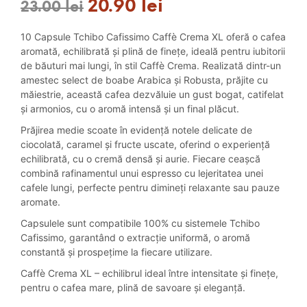
20.90
lei
Prețul
Prețul
23.00
lei
inițial
curent
10 Capsule Tchibo Cafissimo Caffè Crema XL oferă o cafea
a
este:
aromată, echilibrată și plină de finețe, ideală pentru iubitorii
de băuturi mai lungi, în stil Caffè Crema. Realizată dintr-un
fost:
20.90 lei.
amestec select de boabe Arabica și Robusta, prăjite cu
măiestrie, această cafea dezvăluie un gust bogat, catifelat
23.00 lei.
și armonios, cu o aromă intensă și un final plăcut.
Prăjirea medie scoate în evidență notele delicate de
ciocolată, caramel și fructe uscate, oferind o experiență
echilibrată, cu o cremă densă și aurie. Fiecare ceașcă
combină rafinamentul unui espresso cu lejeritatea unei
cafele lungi, perfecte pentru dimineți relaxante sau pauze
aromate.
Capsulele sunt compatibile 100% cu sistemele Tchibo
Cafissimo, garantând o extracție uniformă, o aromă
constantă și prospețime la fiecare utilizare.
Caffè Crema XL – echilibrul ideal între intensitate și finețe,
pentru o cafea mare, plină de savoare și eleganță.