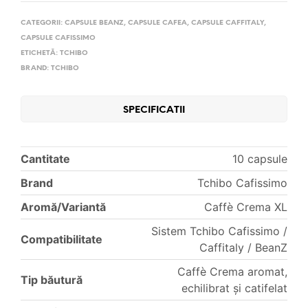
CATEGORII:
CAPSULE BEANZ
,
CAPSULE CAFEA
,
CAPSULE CAFFITALY
,
CAPSULE CAFISSIMO
ETICHETĂ:
TCHIBO
BRAND:
TCHIBO
SPECIFICATII
Cantitate
10 capsule
Brand
Tchibo Cafissimo
Aromă/Variantă
Caffè Crema XL
Sistem Tchibo Cafissimo /
Compatibilitate
Caffitaly / BeanZ
Caffè Crema aromat,
Tip băutură
echilibrat și catifelat