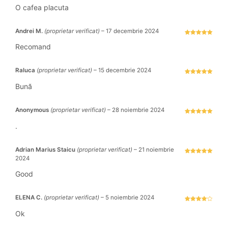
Evaluat la
5
stele din 5
O cafea placuta
Andrei M.
(proprietar verificat)
–
17 decembrie 2024
Evaluat la
5
stele din 5
Recomand
Raluca
(proprietar verificat)
–
15 decembrie 2024
Evaluat la
5
stele din 5
Bună
Anonymous
(proprietar verificat)
–
28 noiembrie 2024
Evaluat la
5
stele din 5
.
Adrian Marius Staicu
(proprietar verificat)
–
21 noiembrie
2024
Evaluat la
5
stele din 5
Good
ELENA C.
(proprietar verificat)
–
5 noiembrie 2024
Evaluat la
4
stele
Ok
din 5