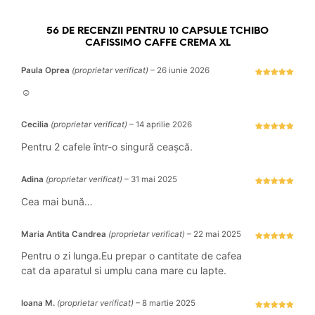
56 DE RECENZII PENTRU
10 CAPSULE TCHIBO
CAFISSIMO CAFFE CREMA XL
Paula Oprea
(proprietar verificat)
–
26 iunie 2026
Evaluat la
5
stele din 5
☺️
Cecilia
(proprietar verificat)
–
14 aprilie 2026
Evaluat la
5
stele din 5
Pentru 2 cafele într-o singură ceașcă.
Adina
(proprietar verificat)
–
31 mai 2025
Evaluat la
5
stele din 5
Cea mai bună…
Maria Antita Candrea
(proprietar verificat)
–
22 mai 2025
Evaluat la
5
stele din 5
Pentru o zi lunga.Eu prepar o cantitate de cafea
cat da aparatul si umplu cana mare cu lapte.
Ioana M.
(proprietar verificat)
–
8 martie 2025