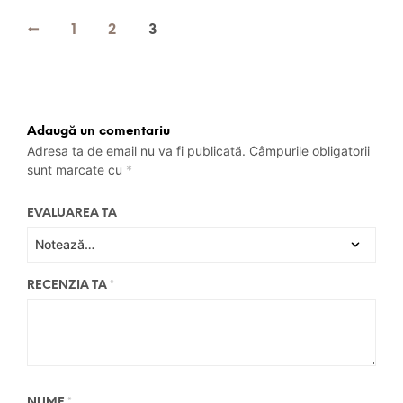
←
1
2
3
Adaugă un comentariu
Adresa ta de email nu va fi publicată.
Câmpurile obligatorii
sunt marcate cu
*
EVALUAREA TA
RECENZIA TA
*
NUME
*