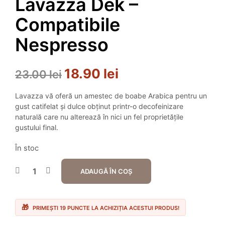
Lavazza Dek –
Compatibile
Nespresso
18.90
lei
Prețul
Prețul
23.00
lei
inițial
curent
Lavazza vă oferă un amestec de boabe Arabica pentru un
a
este:
gust catifelat și dulce obținut printr-o decofeinizare
naturală care nu alterează în nici un fel proprietățile
fost:
18.90 lei.
gustului final.
23.00 lei.
În stoc
ADAUGĂ ÎN COȘ
PRIMEȘTI 19 PUNCTE LA ACHIZIȚIA ACESTUI PRODUS!