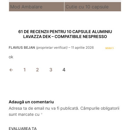
Mod Ambalare
Cutie cu 10 capsule
61 DE RECENZII PENTRU
10 CAPSULE ALUMINIU
LAVAZZA DEK – COMPATIBILE NESPRESSO
FLAVIUS BEJAN
(proprietar verificat)
–
11 aprilie 2026
Evaluat la
5
stele din 5
ok
←
1
2
3
4
Adaugă un comentariu
Adresa ta de email nu va fi publicată.
Câmpurile obligatorii
sunt marcate cu
*
EVALUAREA TA