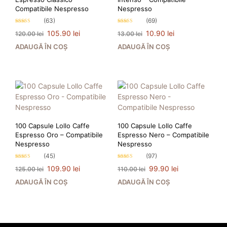
Compatibile Nespresso
Nespresso
(63)
(69)
Evaluat la
Evaluat la
Prețul
Prețul
Prețul
Prețul
105.90
lei
10.90
lei
120.00
lei
13.00
lei
4.86
4.67
stele din 5
stele din 5
inițial
curent
inițial
curent
ADAUGĂ ÎN COȘ
ADAUGĂ ÎN COȘ
a
este:
a
este:
fost:
105.90 lei.
fost:
10.90 lei.
120.00 lei.
13.00 lei.
PRIMEȘTI 106 PUNCTE LA
PRIMEȘTI 11 PUNCTE LA
ACHIZIȚIA ACESTUI PRODUS!
ACHIZIȚIA ACESTUI PRODUS!
100 Capsule Lollo Caffe
100 Capsule Lollo Caffe
Espresso Oro – Compatibile
Espresso Nero – Compatibile
Nespresso
Nespresso
(45)
(97)
Evaluat la
Evaluat la
Prețul
Prețul
Prețul
Prețul
109.90
lei
99.90
lei
125.00
lei
110.00
lei
4.93
4.96
stele din 5
stele din 5
inițial
curent
inițial
curent
ADAUGĂ ÎN COȘ
ADAUGĂ ÎN COȘ
a
este:
a
este:
fost:
109.90 lei.
fost:
99.90 lei.
125.00 lei.
110.00 lei.
PRIMEȘTI 110 PUNCTE LA
PRIMEȘTI 100 PUNCTE LA