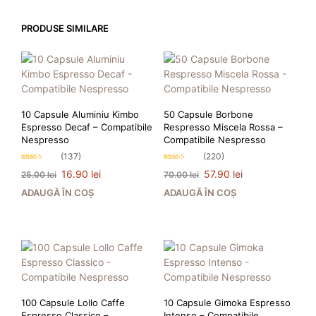
PRODUSE SIMILARE
10 Capsule Aluminiu Kimbo
50 Capsule Borbone
Espresso Decaf – Compatibile
Respresso Miscela Rossa –
Nespresso
Compatibile Nespresso
(137)
(220)
Evaluat la
Evaluat la
Prețul
Prețul
Prețul
Prețul
16.90
lei
57.90
lei
25.00
lei
70.00
lei
4.82
4.83
stele din 5
stele din 5
inițial
curent
inițial
curent
ADAUGĂ ÎN COȘ
ADAUGĂ ÎN COȘ
a
este:
a
este:
fost:
16.90 lei.
fost:
57.90 lei.
25.00 lei.
70.00 lei.
PRIMEȘTI 17 PUNCTE LA
PRIMEȘTI 58 PUNCTE LA
ACHIZIȚIA ACESTUI PRODUS!
ACHIZIȚIA ACESTUI PRODUS!
100 Capsule Lollo Caffe
10 Capsule Gimoka Espresso
Espresso Classico –
Intenso – Compatibile