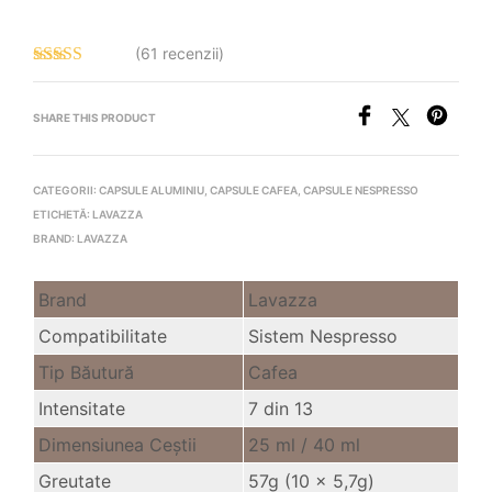
(61 recenzii)
Evaluat la
4.84
stele
din 5
SHARE THIS PRODUCT
CATEGORII:
CAPSULE ALUMINIU
,
CAPSULE CAFEA
,
CAPSULE NESPRESSO
ETICHETĂ:
LAVAZZA
BRAND:
LAVAZZA
Brand
Lavazza
Compatibilitate
Sistem Nespresso
Tip Băutură
Cafea
Intensitate
7 din 13
Dimensiunea Ceştii
25 ml /
40 ml
Greutate
57g (10 x 5,7g)