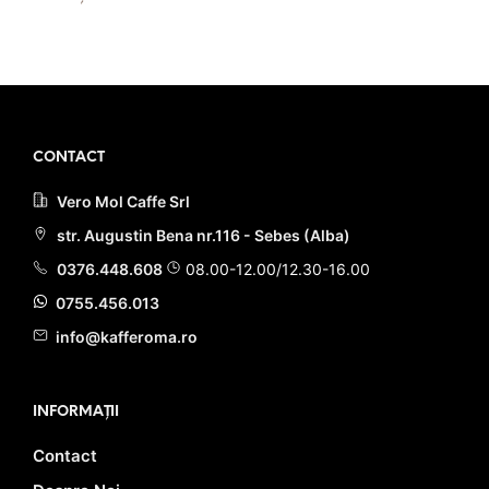
fost:
23.90 lei.
a
este:
28.00 lei.
fost:
24.90 lei.
27.00 lei.
PRIMEȘTI 24 PUNCTE LA
ACHIZIȚIA ACESTUI PRODUS!
PRIMEȘTI 25 PUNCTE LA
ACHIZIȚIA ACESTUI PRODUS!
CONTACT
Vero Mol Caffe Srl
str. Augustin Bena nr.116 - Sebes (Alba)
0376.448.608
08.00-12.00/12.30-16.00
0755.456.013
info@kafferoma.ro
INFORMAȚII
Contact