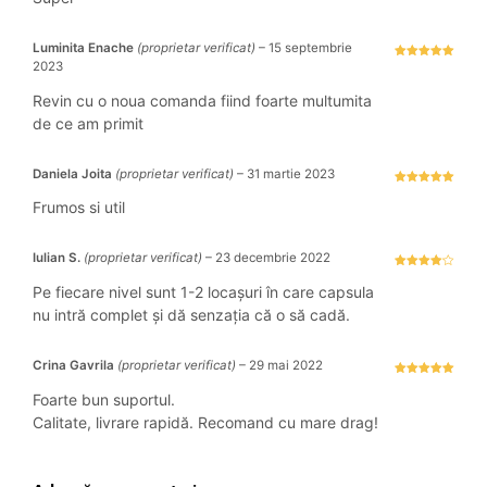
Luminita Enache
(proprietar verificat)
–
15 septembrie
2023
Evaluat la
5
stele din 5
Revin cu o noua comanda fiind foarte multumita
de ce am primit
Daniela Joita
(proprietar verificat)
–
31 martie 2023
Evaluat la
5
stele din 5
Frumos si util
Iulian S.
(proprietar verificat)
–
23 decembrie 2022
Evaluat la
4
stele
Pe fiecare nivel sunt 1-2 locașuri în care capsula
din 5
nu intră complet și dă senzația că o să cadă.
Crina Gavrila
(proprietar verificat)
–
29 mai 2022
Evaluat la
5
stele din 5
Foarte bun suportul.
Calitate, livrare rapidă. Recomand cu mare drag!