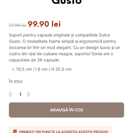
Gusto
99.90
lei
Prețul
Prețul
117.90
lei
inițial
curent
Suport pentru capsule originale și compatibile Dolce
a
este:
Gusto. O modalitate foarte simplă și ergonomică pentru
fost:
99.90 lei.
stocarea lor într-un mod elegant. Cu un design luxos și un
117.90 lei.
cadru din oțel de culoare neagra, suportul Sonia are o
capacitate de 36 capsule.
L 19,5 cm / l 6 cm / H 20,5 cm
În stoc
ADAUGĂ ÎN COȘ
PRIMEȘTI 100 PUNCTE LA ACHIZIȚIA ACESTUI PRODUS!