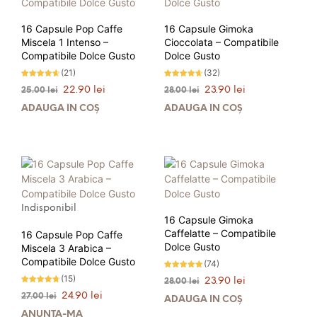
16 Capsule Pop Caffe
16 Capsule Gimoka
Miscela 1 Intenso –
Cioccolata – Compatibile
Compatibile Dolce Gusto
Dolce Gusto
(21)
(32)
Evaluat la
Evaluat la
Prețul
Prețul
Prețul
Prețul
22.90
lei
23.90
lei
25.00
lei
28.00
lei
4.57
4.56
stele din
stele din
inițial
curent
inițial
curent
5
5
ADAUGĂ ÎN COȘ
ADAUGĂ ÎN COȘ
a
este:
a
este:
fost:
22.90 lei.
fost:
23.90 lei.
25.00 lei.
28.00 lei.
PRIMEȘTI 23 PUNCTE LA
PRIMEȘTI 24 PUNCTE LA
ACHIZIȚIA ACESTUI PRODUS!
ACHIZIȚIA ACESTUI PRODUS!
Indisponibil
16 Capsule Gimoka
Caffelatte – Compatibile
16 Capsule Pop Caffe
Dolce Gusto
Miscela 3 Arabica –
Compatibile Dolce Gusto
(74)
Evaluat la
(15)
Prețul
Prețul
23.90
lei
28.00
lei
4.91
stele din 5
Evaluat la
inițial
curent
Prețul
Prețul
24.90
lei
27.00
lei
4.67
ADAUGĂ ÎN COȘ
stele din
a
este:
inițial
curent
5
ANUNȚĂ-MĂ