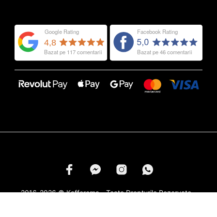
2016-2026 © Kafferoma - Toate Drepturile Rezervate -
Marcile si Logourile din Categoria
Capsule Cafea
Apartin
Respectivilor Proprietari