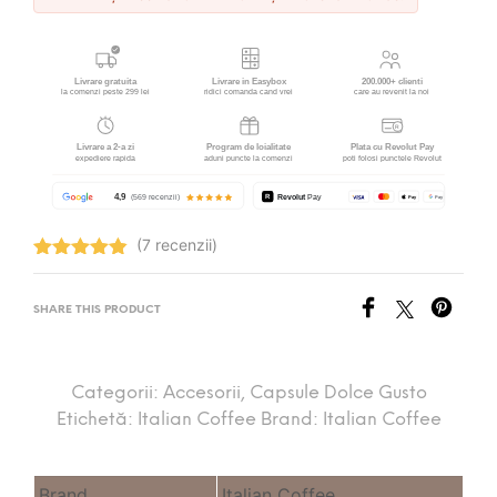
(7 recenzii)
Evaluat la
4.86
stele
din 5
SHARE THIS PRODUCT
Categorii:
Accesorii
,
Capsule Dolce Gusto
Etichetă:
Italian Coffee
Brand:
Italian Coffee
Brand
Italian Coffee