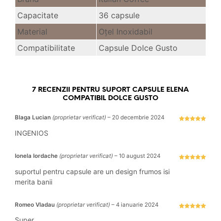
Capacitate
36 capsule
Material
Oțel Inoxidabil
Compatibilitate
Capsule Dolce Gusto
7 RECENZII PENTRU
SUPORT CAPSULE ELENA
COMPATIBIL DOLCE GUSTO
Blaga Lucian
(proprietar verificat)
–
20 decembrie 2024
Evaluat la
5
stele din 5
INGENIOS
Ionela Iordache
(proprietar verificat)
–
10 august 2024
Evaluat la
5
stele din 5
suportul pentru capsule are un design frumos isi
merita banii
Romeo Vladau
(proprietar verificat)
–
4 ianuarie 2024
Evaluat la
5
stele din 5
Super