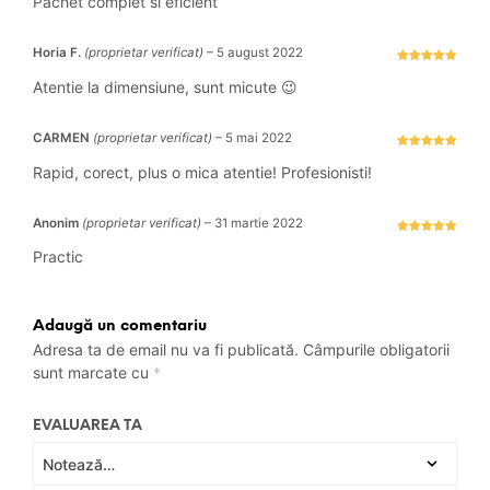
Pachet complet si eficient
Horia F.
(proprietar verificat)
–
5 august 2022
Evaluat la
5
stele din 5
Atentie la dimensiune, sunt micute 😉
CARMEN
(proprietar verificat)
–
5 mai 2022
Evaluat la
5
stele din 5
Rapid, corect, plus o mica atentie! Profesionisti!
Anonim
(proprietar verificat)
–
31 martie 2022
Evaluat la
5
stele din 5
Practic
Adaugă un comentariu
Adresa ta de email nu va fi publicată.
Câmpurile obligatorii
sunt marcate cu
*
EVALUAREA TA