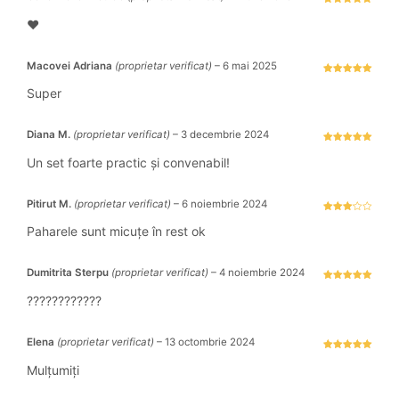
Evaluat la
5
stele din 5
♥️
Macovei Adriana
(proprietar verificat)
–
6 mai 2025
Evaluat la
5
stele din 5
Super
Diana M.
(proprietar verificat)
–
3 decembrie 2024
Evaluat la
5
stele din 5
Un set foarte practic și convenabil!
Pitirut M.
(proprietar verificat)
–
6 noiembrie 2024
Evaluat
la
3
Paharele sunt micuțe în rest ok
stele
din 5
Dumitrita Sterpu
(proprietar verificat)
–
4 noiembrie 2024
Evaluat la
5
stele din 5
????????????
Elena
(proprietar verificat)
–
13 octombrie 2024
Evaluat la
5
stele din 5
Mulțumiți