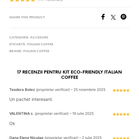
Evaluat la
4.88
stele
din 5
SHARE THIS PRODUCT
CATEGORIE:
ACCESORII
ETICHETĂ:
ITALIAN COFFEE
BRAND:
ITALIAN COFFEE
17 RECENZII PENTRU
KIT ECO-FRIENDLY ITALIAN
COFFEE
Teodora Botez
(proprietar verificat)
–
25 noiembrie 2025
Evaluat la
5
stele din 5
Un pachet interesant.
VALENTINA c.
(proprietar verificat)
–
19 iulie 2025
Evaluat la
5
stele din 5
Ok
Oana Elena Niculae
(proprietar verificat)
–
2 iulie 2025