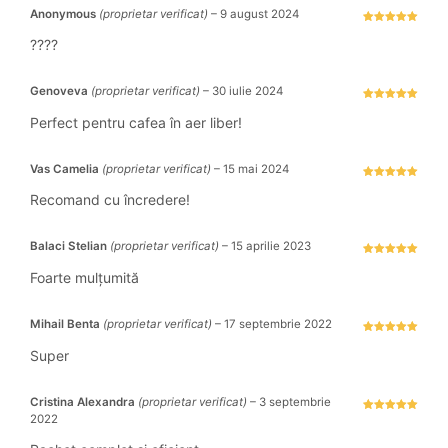
Anonymous
(proprietar verificat)
–
9 august 2024
Evaluat la
5
stele din 5
????
Genoveva
(proprietar verificat)
–
30 iulie 2024
Evaluat la
5
stele din 5
Perfect pentru cafea în aer liber!
Vas Camelia
(proprietar verificat)
–
15 mai 2024
Evaluat la
5
stele din 5
Recomand cu încredere!
Balaci Stelian
(proprietar verificat)
–
15 aprilie 2023
Evaluat la
5
stele din 5
Foarte mulțumită
Mihail Benta
(proprietar verificat)
–
17 septembrie 2022
Evaluat la
5
stele din 5
Super
Cristina Alexandra
(proprietar verificat)
–
3 septembrie
2022
Evaluat la
5
stele din 5