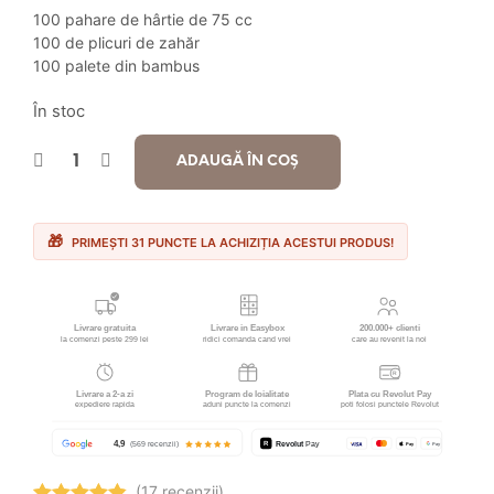
fost:
30.90 lei.
100 pahare de hârtie de 75 cc
100 de plicuri de zahăr
37.90 lei.
100 palete din bambus
În stoc
ADAUGĂ ÎN COȘ
PRIMEȘTI 31 PUNCTE LA ACHIZIȚIA ACESTUI PRODUS!
(17 recenzii)