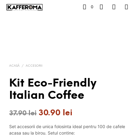
0
ACASĂ
/
ACCESORII
Kit Eco-Friendly
Italian Coffee
30.90
lei
Prețul
Prețul
37.90
lei
inițial
curent
Set accesorii de unica folosinta ideal pentru 100 de cafele
a
este:
acasa sau la birou. Setul contine: