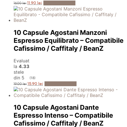
Prețul
Prețul
Adaugă în Coș
11.90
lei
16.00
lei
inițial
curent
a
este:
fost:
11.90 lei.
16.00 lei.
10 Capsule Agostani Manzoni
Espresso Equilibrato – Compatibile
Cafissimo / Caffitaly / BeanZ
Evaluat
la
4.33
stele
din 5
(18)
Prețul
Prețul
Adaugă în Coș
15.90
lei
19.00
lei
inițial
curent
a
este:
fost:
15.90 lei.
19.00 lei.
10 Capsule Agostani Dante
Espresso Intenso – Compatibile
Cafissimo / Caffitaly / BeanZ