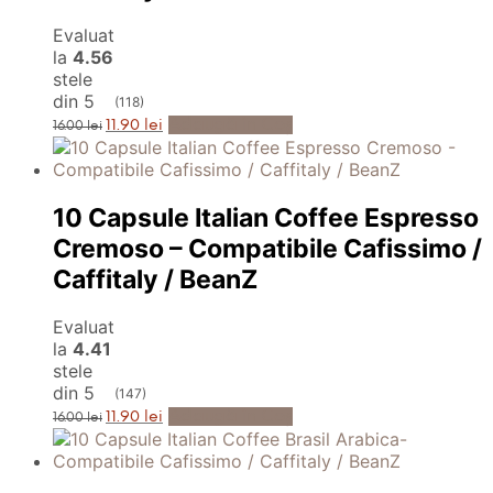
Evaluat
la
4.56
stele
din 5
(118)
Prețul
Prețul
Adaugă în Coș
11.90
lei
16.00
lei
inițial
curent
a
este:
fost:
11.90 lei.
16.00 lei.
10 Capsule Italian Coffee Espresso
Cremoso – Compatibile Cafissimo /
Caffitaly / BeanZ
Evaluat
la
4.41
stele
din 5
(147)
Prețul
Prețul
Adaugă în Coș
11.90
lei
16.00
lei
inițial
curent
a
este:
fost:
11.90 lei.
16.00 lei.