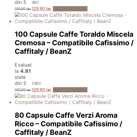
din 5
(80)
Prețul
Prețul
Adaugă în Coș
125.90
lei
140.00
lei
inițial
curent
a
este:
fost:
125.90 lei.
140.00 lei.
100 Capsule Caffe Toraldo Miscela
Cremosa – Compatibile Cafissimo /
Caffitaly / BeanZ
Evaluat
la
4.81
stele
din 5
(180)
Prețul
Prețul
Adaugă în Coș
125.90
lei
140.00
lei
inițial
curent
a
este:
fost:
125.90 lei.
140.00 lei.
80 Capsule Caffe Verzi Aroma
Ricco – Compatibile Cafissimo /
Caffitaly / BeanZ