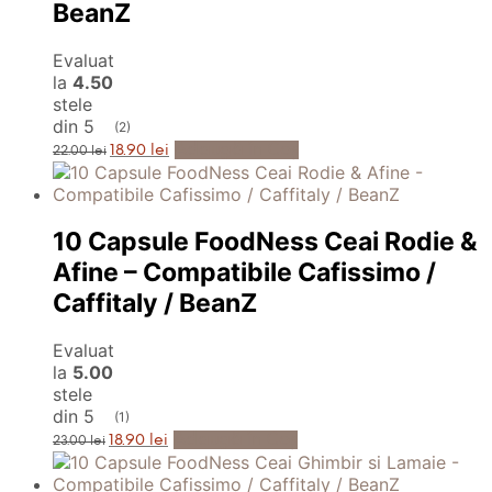
BeanZ
Evaluat
la
4.50
stele
din 5
(2)
Prețul
Prețul
Adaugă în Coș
18.90
lei
22.00
lei
inițial
curent
a
este:
fost:
18.90 lei.
22.00 lei.
10 Capsule FoodNess Ceai Rodie &
Afine – Compatibile Cafissimo /
Caffitaly / BeanZ
Evaluat
la
5.00
stele
din 5
(1)
Prețul
Prețul
Adaugă în Coș
18.90
lei
23.00
lei
inițial
curent
a
este:
fost:
18.90 lei.