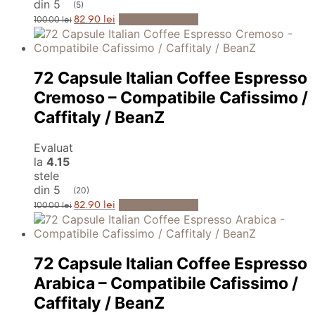
din 5
(5)
Prețul
Prețul
Adaugă în Coș
82.90
lei
100.00
lei
inițial
curent
a
este:
fost:
82.90 lei.
100.00 lei.
72 Capsule Italian Coffee Espresso
Cremoso – Compatibile Cafissimo /
Caffitaly / BeanZ
Evaluat
la
4.15
stele
din 5
(20)
Prețul
Prețul
Adaugă în Coș
82.90
lei
100.00
lei
inițial
curent
a
este:
fost:
82.90 lei.
100.00 lei.
72 Capsule Italian Coffee Espresso
Arabica – Compatibile Cafissimo /
Caffitaly / BeanZ