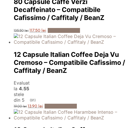
80 Capsule Caffe Verzi
Decaffeinato – Compatibile
Cafissimo / Caffitaly / BeanZ
Prețul
Prețul
Adaugă în Coș
117.50
lei
135.50
lei
inițial
curent
a
este:
fost:
117.50 lei.
135.50 lei.
12 Capsule Italian Coffee Deja Vu
Cremoso – Compatibile Cafissimo /
Caffitaly / BeanZ
Evaluat
la
4.55
stele
din 5
(91)
Prețul
Prețul
Adaugă în Coș
13.90
lei
19.00
lei
inițial
curent
a
este:
fost:
13.90 lei.
19.00 lei.