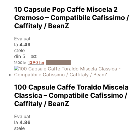
10 Capsule Pop Caffe Miscela 2
Cremoso – Compatibile Cafissimo /
Caffitaly / BeanZ
Evaluat
la
4.49
stele
din 5
(53)
Prețul
Prețul
Anunță-mă
13.90
lei
16.00
lei
inițial
curent
a
este:
fost:
13.90 lei.
16.00 lei.
100 Capsule Caffe Toraldo Miscela
Classica – Compatibile Cafissimo /
Caffitaly / BeanZ
Evaluat
la
4.86
stele