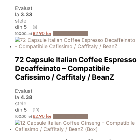
Evaluat
la
3.33
stele
din 5
(6)
Prețul
Prețul
Adaugă în Coș
82.90
lei
100.00
lei
inițial
curent
a
este:
fost:
82.90 lei.
100.00 lei.
72 Capsule Italian Coffee Espresso
Decaffeinato – Compatibile
Cafissimo / Caffitaly / BeanZ
Evaluat
la
4.38
stele
din 5
(13)
Prețul
Prețul
Adaugă în Coș
82.90
lei
100.00
lei
inițial
curent
a
este:
fost:
82.90 lei.
100.00 lei.