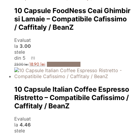
23.00 lei.
10 Capsule FoodNess Ceai Ghimbir
si Lamaie – Compatibile Cafissimo
/ Caffitaly / BeanZ
Evaluat
la
3.00
stele
din 5
(1)
Prețul
Prețul
Adaugă în Coș
18.90
lei
23.00
lei
inițial
curent
a
este:
fost:
18.90 lei.
23.00 lei.
10 Capsule Italian Coffee Espresso
Ristretto – Compatibile Cafissimo /
Caffitaly / BeanZ
Evaluat
la
4.46
stele