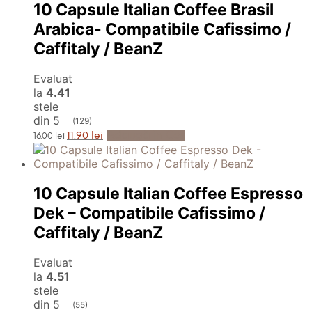
10 Capsule Italian Coffee Brasil
Arabica- Compatibile Cafissimo /
Caffitaly / BeanZ
Evaluat
la
4.41
stele
din 5
(129)
Prețul
Prețul
Adaugă în Coș
11.90
lei
16.00
lei
inițial
curent
a
este:
fost:
11.90 lei.
16.00 lei.
10 Capsule Italian Coffee Espresso
Dek – Compatibile Cafissimo /
Caffitaly / BeanZ
Evaluat
la
4.51
stele
din 5
(55)