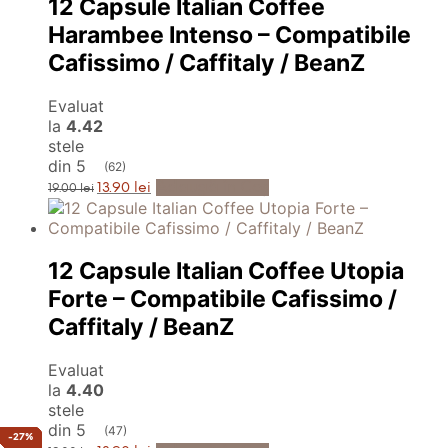
12 Capsule Italian Coffee
Harambee Intenso – Compatibile
Cafissimo / Caffitaly / BeanZ
Evaluat
la
4.42
stele
din 5
(62)
Prețul
Prețul
Adaugă în Coș
13.90
lei
19.00
lei
inițial
curent
a
este:
fost:
13.90 lei.
19.00 lei.
12 Capsule Italian Coffee Utopia
Forte – Compatibile Cafissimo /
Caffitaly / BeanZ
Evaluat
la
4.40
stele
din 5
(47)
14%
18%
18%
18%
18%
14%
14%
14%
14%
14%
14%
14%
18%
18%
26%
26%
26%
26%
26%
26%
16%
16%
14%
13%
10%
10%
13%
13%
11%
10%
17%
17%
17%
17%
17%
16%
16%
16%
16%
16%
10%
12%
13%
27%
27%
27%
27%
27%
Prețul
Prețul