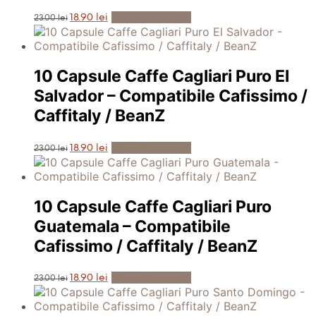
Prețul
Prețul
Adaugă în Coș
18.90
lei
23.00
lei
inițial
curent
a
este:
fost:
18.90 lei.
23.00 lei.
10 Capsule Caffe Cagliari Puro El
Salvador – Compatibile Cafissimo /
Caffitaly / BeanZ
Prețul
Prețul
Adaugă în Coș
18.90
lei
23.00
lei
inițial
curent
a
este:
fost:
18.90 lei.
23.00 lei.
10 Capsule Caffe Cagliari Puro
Guatemala – Compatibile
Cafissimo / Caffitaly / BeanZ
Prețul
Prețul
Adaugă în Coș
18.90
lei
23.00
lei
inițial
curent
a
este:
fost:
18.90 lei.