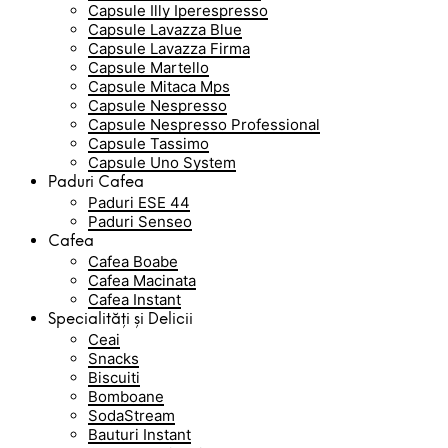
Capsule Illy Iperespresso
Capsule Lavazza Blue
Capsule Lavazza Firma
Capsule Martello
Capsule Mitaca Mps
Capsule Nespresso
Capsule Nespresso Professional
Capsule Tassimo
Capsule Uno System
Paduri Cafea
Paduri ESE 44
Paduri Senseo
Cafea
Cafea Boabe
Cafea Macinata
Cafea Instant
Specialități și Delicii
Ceai
Snacks
Biscuiti
Bomboane
SodaStream
Bauturi Instant