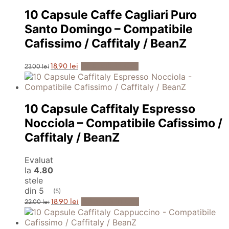
23.00 lei.
10 Capsule Caffe Cagliari Puro
Santo Domingo – Compatibile
Cafissimo / Caffitaly / BeanZ
Prețul
Prețul
Adaugă în Coș
18.90
lei
23.00
lei
inițial
curent
a
este:
fost:
18.90 lei.
23.00 lei.
10 Capsule Caffitaly Espresso
Nocciola – Compatibile Cafissimo /
Caffitaly / BeanZ
Evaluat
la
4.80
stele
din 5
(5)
Prețul
Prețul
Adaugă în Coș
18.90
lei
22.00
lei
inițial
curent
a
este:
fost:
18.90 lei.