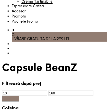
Creme Tartinabile
Espressoare Cafea
Accesorii
Promotii
Pachete Promo
0
Coș
LIVRARE GRATUITA DE LA 299 LEI
Capsule BeanZ
Filtrează după preț
Preț
Preț
Minim
Maxim
Filtrează
Cofeina