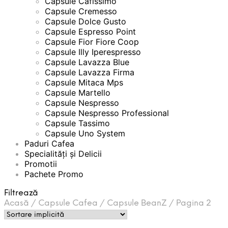
Capsule Cafissimo
Capsule Cremesso
Capsule Dolce Gusto
Capsule Espresso Point
Capsule Fior Fiore Coop
Capsule Illy Iperespresso
Capsule Lavazza Blue
Capsule Lavazza Firma
Capsule Mitaca Mps
Capsule Martello
Capsule Nespresso
Capsule Nespresso Professional
Capsule Tassimo
Capsule Uno System
Paduri Cafea
Specialități și Delicii
Promotii
Pachete Promo
Filtrează
Acasă
/
Capsule Cafea
/
Capsule BeanZ
/
Pagina 2