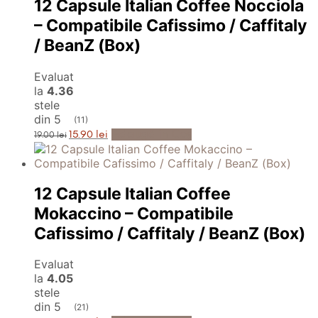
12 Capsule Italian Coffee Nocciola
– Compatibile Cafissimo / Caffitaly
/ BeanZ (Box)
Evaluat
la
4.36
stele
din 5
(11)
Prețul
Prețul
Adaugă în Coș
15.90
lei
19.00
lei
inițial
curent
a
este:
fost:
15.90 lei.
19.00 lei.
12 Capsule Italian Coffee
Mokaccino – Compatibile
Cafissimo / Caffitaly / BeanZ (Box)
Evaluat
la
4.05
stele
din 5
(21)