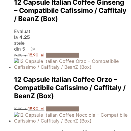
12 Capsule Italian Coffee Ginseng
– Compatibile Cafissimo / Caffitaly
/ BeanZ (Box)
Evaluat
la
4.25
stele
din 5
(8)
Prețul
Prețul
Adaugă în Coș
15.90
lei
19.00
lei
inițial
curent
a
este:
fost:
15.90 lei.
19.00 lei.
12 Capsule Italian Coffee Orzo –
Compatibile Cafissimo / Caffitaly /
BeanZ (Box)
Prețul
Prețul
Adaugă în Coș
15.90
lei
19.00
lei
inițial
curent
a
este:
fost:
15.90 lei.
19.00 lei.