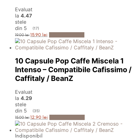
Evaluat
la
4.47
stele
din 5
(17)
Prețul
Prețul
Adaugă în Coș
15.90
lei
19.00
lei
inițial
curent
a
este:
fost:
15.90 lei.
19.00 lei.
10 Capsule Pop Caffe Miscela 1
Intenso – Compatibile Cafissimo /
Caffitaly / BeanZ
Evaluat
la
4.29
stele
din 5
(35)
Prețul
Prețul
Adaugă în Coș
12.90
lei
15.00
lei
inițial
curent
a
este:
fost:
12.90 lei.
15.00 lei.
Indisponibil