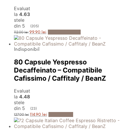
Evaluat
la
4.63
stele
din 5
(205)
Prețul
Prețul
Adaugă în Coș
99.90
lei
112.00
lei
inițial
curent
a
este:
fost:
99.90 lei.
112.00 lei.
Indisponibil
80 Capsule Yespresso
Decaffeinato – Compatibile
Cafissimo / Caffitaly / BeanZ
Evaluat
la
4.48
stele
din 5
(23)
Prețul
Prețul
Anunță-mă
114.90
lei
127.00
lei
inițial
curent
a
este:
fost:
114.90 lei.