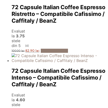
127.00 lei.
72 Capsule Italian Coffee Espresso
Ristretto – Compatibile Cafissimo /
Caffitaly / BeanZ
Evaluat
la
3.75
stele
din 5
(4)
Prețul
Prețul
Adaugă în Coș
82.90
lei
100.00
lei
inițial
curent
a
este:
fost:
82.90 lei.
100.00 lei.
72 Capsule Italian Coffee Espresso
Intenso – Compatibile Cafissimo /
Caffitaly / BeanZ
Evaluat
la
4.60
stele