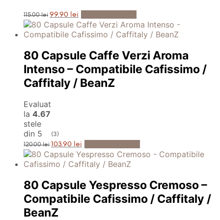
Prețul
Prețul
Adaugă în Coș
99.90
lei
115.00
lei
inițial
curent
a
este:
fost:
99.90 lei.
115.00 lei.
80 Capsule Caffe Verzi Aroma
Intenso – Compatibile Cafissimo /
Caffitaly / BeanZ
Evaluat
la
4.67
stele
din 5
(3)
Prețul
Prețul
Adaugă în Coș
103.90
lei
120.00
lei
inițial
curent
a
este:
fost:
103.90 lei.
120.00 lei.
80 Capsule Yespresso Cremoso –
Compatibile Cafissimo / Caffitaly /
BeanZ