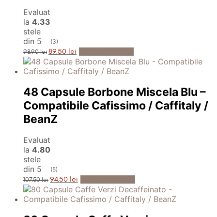
Evaluat
la
4.33
stele
din 5
(3)
Prețul
Prețul
Adaugă în Coș
89.50
lei
98.90
lei
inițial
curent
a
este:
fost:
89.50 lei.
98.90 lei.
48 Capsule Borbone Miscela Blu –
Compatibile Cafissimo / Caffitaly /
BeanZ
Evaluat
la
4.80
stele
din 5
(5)
Prețul
Prețul
Adaugă în Coș
94.50
lei
107.50
lei
inițial
curent
a
este:
fost:
94.50 lei.
107.50 lei.