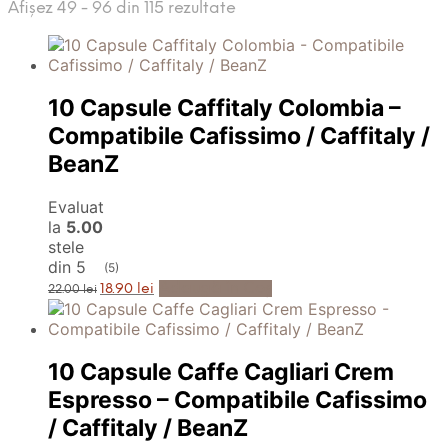
Afișez 49 - 96 din 115 rezultate
10 Capsule Caffitaly Colombia –
Compatibile Cafissimo / Caffitaly /
BeanZ
Evaluat
la
5.00
stele
din 5
(5)
Prețul
Prețul
Adaugă în Coș
18.90
lei
22.00
lei
inițial
curent
a
este:
fost:
18.90 lei.
22.00 lei.
10 Capsule Caffe Cagliari Crem
Espresso – Compatibile Cafissimo
/ Caffitaly / BeanZ