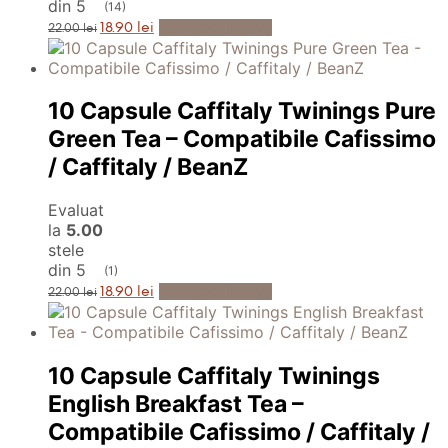
din 5
(14)
Prețul
Prețul
Adaugă în Coș
18.90
lei
22.00
lei
inițial
curent
a
este:
fost:
18.90 lei.
22.00 lei.
10 Capsule Caffitaly Twinings Pure
Green Tea – Compatibile Cafissimo
/ Caffitaly / BeanZ
Evaluat
la
5.00
stele
din 5
(1)
Prețul
Prețul
Adaugă în Coș
18.90
lei
22.00
lei
inițial
curent
a
este:
fost:
18.90 lei.
22.00 lei.
10 Capsule Caffitaly Twinings
English Breakfast Tea –
Compatibile Cafissimo / Caffitaly /