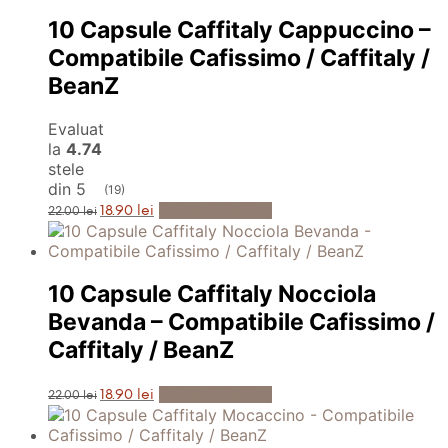
22.00 lei.
10 Capsule Caffitaly Cappuccino –
Compatibile Cafissimo / Caffitaly /
BeanZ
Evaluat
la
4.74
stele
din 5
(19)
Prețul
Prețul
Adaugă în Coș
18.90
lei
22.00
lei
inițial
curent
a
este:
fost:
18.90 lei.
22.00 lei.
10 Capsule Caffitaly Nocciola
Bevanda – Compatibile Cafissimo /
Caffitaly / BeanZ
Prețul
Prețul
Adaugă în Coș
18.90
lei
22.00
lei
inițial
curent
a
este:
fost:
18.90 lei.