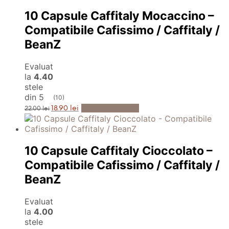
22.00 lei.
10 Capsule Caffitaly Mocaccino –
Compatibile Cafissimo / Caffitaly /
BeanZ
Evaluat
la
4.40
stele
din 5
(10)
Prețul
Prețul
Adaugă în Coș
18.90
lei
22.00
lei
inițial
curent
a
este:
fost:
18.90 lei.
22.00 lei.
10 Capsule Caffitaly Cioccolato –
Compatibile Cafissimo / Caffitaly /
BeanZ
Evaluat
la
4.00
stele