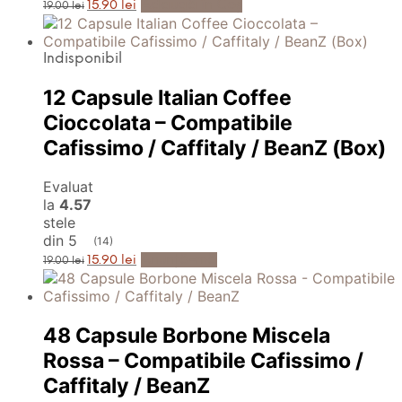
Prețul
Prețul
Adaugă în Coș
15.90
lei
19.00
lei
inițial
curent
a
este:
fost:
15.90 lei.
19.00 lei.
Indisponibil
12 Capsule Italian Coffee
Cioccolata – Compatibile
Cafissimo / Caffitaly / BeanZ (Box)
Evaluat
la
4.57
stele
din 5
(14)
Prețul
Prețul
Anunță-mă
15.90
lei
19.00
lei
inițial
curent
a
este:
fost:
15.90 lei.
19.00 lei.
48 Capsule Borbone Miscela
Rossa – Compatibile Cafissimo /
Caffitaly / BeanZ