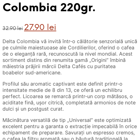
Colombia 220gr.
Prețul
Prețul
27.90
lei
32.90
lei
inițial
curent
a
este:
Delta Colombia vă invită într-o călătorie senzorială unică
fost:
27.90 lei.
pe culmile maiestuoase ale Cordilierilor, oferind o cafea
32.90 lei.
de o eleganță rară, recunoscută la nivel mondial. Acest
sortiment distins din renumita gamă „Origini” îmbină
măiestria prăjirii mărcii Delta Cafés cu puritatea
boabelor sud-americane.
Profilul său aromatic captivant este definit printr-o
intensitate medie de 8 din 13, ce oferă un echilibru
perfect. Licoarea se remarcă printr-un corp mătăsos, o
aciditate fină, ușor citrică, completată armonios de note
dulci și un postgust curat.
Măcinătura versatilă de tip „Universal” este optimizată
excelent pentru a garanta o extracție impecabilă în orice
echipament de preparare. Savurați un espresso cremos,
o cafea la filtru aromată sau o băutură tradițională la