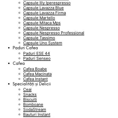
Capsule Illy Iperespresso
Capsule Lavazza Blue
Capsule Lavazza Firma
Capsule Martello
Capsule Mitaca Mps
Capsule Nespresso
Capsule Nespresso Professional
Capsule Tassimo
Capsule Uno System
Paduri Cafea
Paduri ESE 44
Paduri Senseo
Cafea
Cafea Boabe
Cafea Macinata
Cafea Instant
Specialități și Delicii
Ceai
Snacks
Biscuiti
Bomboane
SodaStream
Bauturi Instant