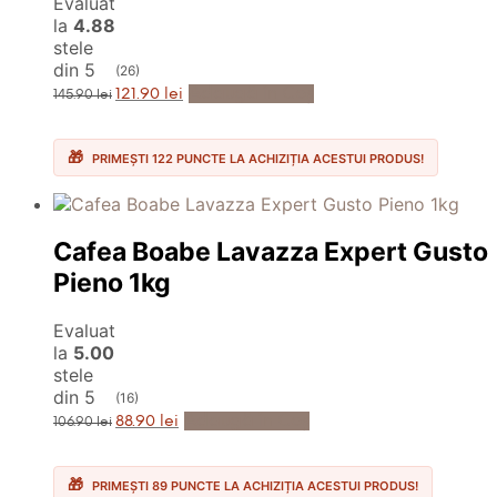
Evaluat
la
4.88
stele
din 5
(26)
Prețul
Prețul
Adaugă în Coș
121.90
lei
145.90
lei
inițial
curent
a
este:
fost:
121.90 lei.
145.90 lei.
PRIMEȘTI 122 PUNCTE LA ACHIZIȚIA ACESTUI PRODUS!
Cafea Boabe Lavazza Expert Gusto
Pieno 1kg
Evaluat
la
5.00
stele
din 5
(16)
Prețul
Prețul
Adaugă în Coș
88.90
lei
106.90
lei
inițial
curent
a
este:
fost:
88.90 lei.
106.90 lei.
PRIMEȘTI 89 PUNCTE LA ACHIZIȚIA ACESTUI PRODUS!