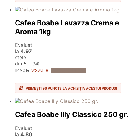
Cafea Boabe Lavazza Crema e
Aroma 1kg
Evaluat
la
4.97
stele
din 5
(64)
Prețul
Prețul
Adaugă în Coș
95.90
lei
114.90
lei
inițial
curent
a
este:
fost:
95.90 lei.
114.90 lei.
PRIMEȘTI 96 PUNCTE LA ACHIZIȚIA ACESTUI PRODUS!
Cafea Boabe Illy Classico 250 gr.
Evaluat
la
4.80