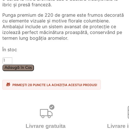
ibric și presă franceză.
Punga premium de 220 de grame este frumos decorată
cu elemente vizuale și motive florale columbiene.
Ambalajul include un sistem avansat de protecție ce
izolează perfect măcinătura proaspătă, conservând pe
termen lung bogăția aromelor.
În stoc
Cantitate
Cafea
Adaugă în Coș
Macinata
Delta
Colombia
PRIMEȘTI 28 PUNCTE LA ACHIZIȚIA ACESTUI PRODUS!
220gr.