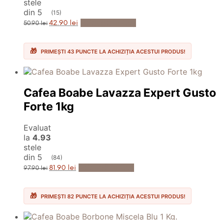
stele
din 5
(15)
Prețul
Prețul
Adaugă în Coș
42.90
lei
50.90
lei
inițial
curent
a
este:
fost:
42.90 lei.
50.90 lei.
PRIMEȘTI 43 PUNCTE LA ACHIZIȚIA ACESTUI PRODUS!
Cafea Boabe Lavazza Expert Gusto
Forte 1kg
Evaluat
la
4.93
stele
din 5
(84)
Prețul
Prețul
Adaugă în Coș
81.90
lei
97.90
lei
inițial
curent
a
este:
fost:
81.90 lei.
97.90 lei.
PRIMEȘTI 82 PUNCTE LA ACHIZIȚIA ACESTUI PRODUS!