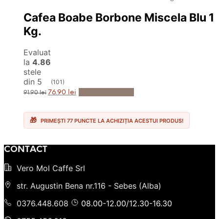
Cafea Boabe Borbone Miscela Blu 1
Kg.
Evaluat
la
4.86
stele
din 5
(101)
Prețul
Prețul
Adaugă în Coș
76.90
lei
91.90
lei
inițial
curent
a
este:
fost:
76.90 lei.
91.90 lei.
PRIMEȘTI 77 PUNCTE LA ACHIZIȚIA ACESTUI PRODUS!
CONTACT
Vero Mol Caffe Srl
str. Augustin Bena nr.116 - Sebes (Alba)
0376.448.608
08.00-12.00/12.30-16.30