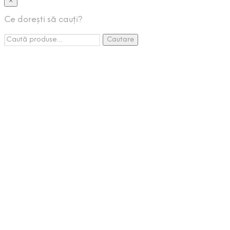
×
Creme Tartinabile
Ce dorești să cauți?
Espressoare Cafea
Caută:
Accesorii
Cautare
Promotii
Pachete Promo
Listă de Așteptare
Setează-ți o alertă de stoc și vei
primi un email de îndată ce produsul va reveni în stoc.
Lasă o adresă de email validă in căsuța de mai jos.
Email
Nu vom împărtăși adresa
dvs. de mail cu nimeni altcineva.
Trimite-mi mail când produsul va reveni în stoc