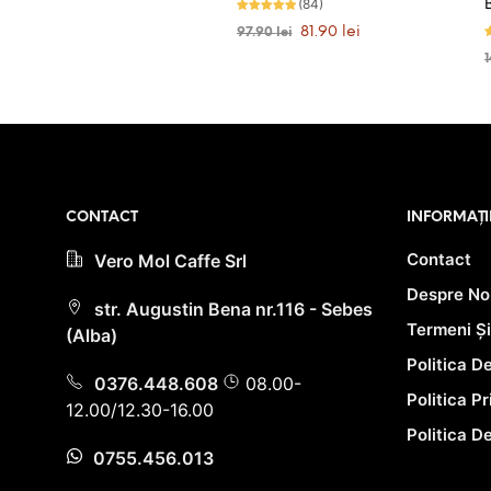
(84)
Evaluat la
Prețul
Prețul
81.90
lei
97.90
lei
4.93
stele din 5
inițial
curent
E
4
ADAUGĂ ÎN COȘ
a
este:
s
fost:
81.90 lei.
97.90 lei.
PRIMEȘTI 82 PUNCTE LA
ACHIZIȚIA ACESTUI PRODUS!
CONTACT
INFORMAȚI
Contact
Vero Mol Caffe Srl
Despre No
str. Augustin Bena nr.116 - Sebes
Termeni Și
(Alba)
Politica D
0376.448.608
08.00-
Politica P
12.00/12.30-16.00
Politica D
0755.456.013