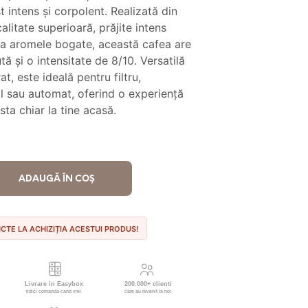
t:
41.90 lei.
 intens și corpolent. Realizată din
litate superioară, prăjite intens
.90 lei.
ia aromele bogate, această cafea are
tă și o intensitate de 8/10. Versatilă
t, este ideală pentru filtru,
 sau automat, oferind o experiență
sta chiar la tine acasă.
ADAUGĂ ÎN COȘ
NCTE LA ACHIZIȚIA ACESTUI PRODUS!