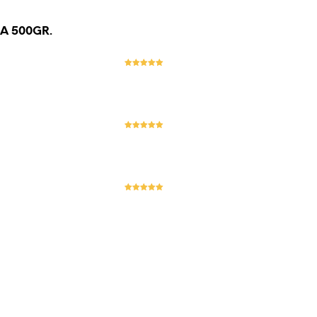
A 500GR.
Evaluat la
5
stele din 5
Evaluat la
5
stele din 5
Evaluat la
5
stele din 5