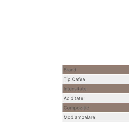
Brand
Tip Cafea
Intensitate
Aciditate
Compoziție
Mod ambalare