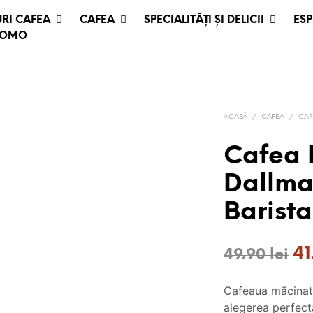
RI CAFEA
CAFEA
SPECIALITĂȚI ȘI DELICII
ESP
ROMO
ACASĂ
/
CAFEA
/
CAF
Cafea 
Dallm
Barista
Pr
4
49.90
lei
ini
Cafeaua măcinat
a
alegerea perfect