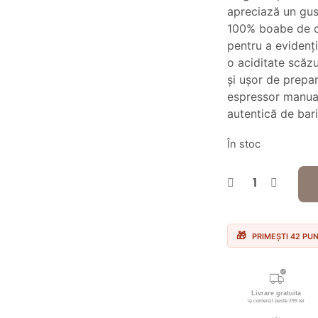
fos
apreciază un gust
100% boabe de ca
49
pentru a evidenț
o aciditate scăzu
și ușor de prepara
espressor manual
autentică de bari
În stoc
PRIMEȘTI 42 PU