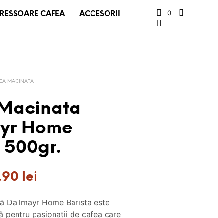
0
RESSOARE CAFEA
ACCESORII
EA MACINATA
Macinata
ayr Home
 500gr.
ețul
Prețul
1.90
lei
țial
curent
ă Dallmayr Home Barista este
este:
ă pentru pasionații de cafea care