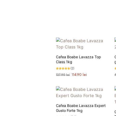
Cafea Boabe Lavazza Top
Class 1kg
g
(2)
Evaluat la
E
Prețul
Prețul
114.90
lei
137.90
lei
5.00
4
stele din 5
s
inițial
curent
5
ADAUGĂ ÎN COȘ
a
este:
fost:
114.90 lei.
137.90 lei.
PRIMEȘTI 115 PUNCTE LA
Cafea Boabe Lavazza Expert
ACHIZIȚIA ACESTUI PRODUS!
Gusto Forte 1kg