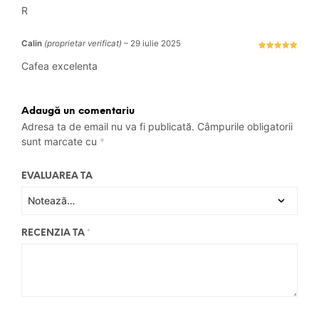
Evaluat la
5
stele din 5
R
Calin
(proprietar verificat)
–
29 iulie 2025
Evaluat la
5
stele din 5
Cafea excelenta
Adaugă un comentariu
Adresa ta de email nu va fi publicată.
Câmpurile obligatorii
sunt marcate cu
*
EVALUAREA TA
RECENZIA TA
*