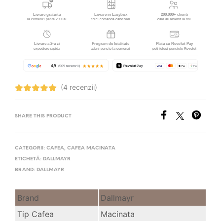
(4 recenzii)
Evaluat la
5.00
stele
din 5
SHARE THIS PRODUCT
CATEGORII:
CAFEA
,
CAFEA MACINATA
ETICHETĂ:
DALLMAYR
BRAND:
DALLMAYR
Brand
Dallmayr
Tip Cafea
Macinata