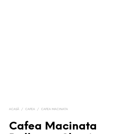
ACASĂ
/
CAFEA
/
CAFEA MACINATA
Cafea Macinata