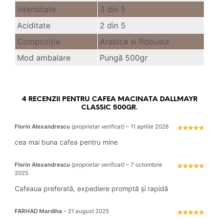
Intensitate
3 din 5
Aciditate
2 din 5
Compoziție
Arabica si Robusta
Mod ambalare
Pungă 500gr
4 RECENZII PENTRU
CAFEA MACINATA DALLMAYR
CLASSIC 500GR.
Florin Alexandrescu
(proprietar verificat)
–
11 aprilie 2026
Evaluat la
5
stele din 5
cea mai buna cafea pentru mine
Florin Alexandrescu
(proprietar verificat)
–
7 octombrie
2025
Evaluat la
5
stele din 5
Cafeaua preferată, expediere promptă și rapidă
FARHAD Mardiha
–
21 august 2025