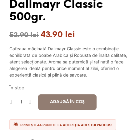
Dallmayr Classic
500gr.
43.90
lei
Prețul
Prețul
52.90
lei
inițial
curent
Cafeaua măcinată Dallmayr Classic este o combinație
a
este:
echilibrată de boabe Arabica și Robusta de înaltă calitate,
atent selecționate. Aroma sa puternică și rafinată o face
fost:
43.90 lei.
alegerea ideală pentru orice moment al zilei, oferind o
experiență clasică și plină de savoare.
52.90 lei.
În stoc
ADAUGĂ ÎN COȘ
PRIMEȘTI 44 PUNCTE LA ACHIZIȚIA ACESTUI PRODUS!