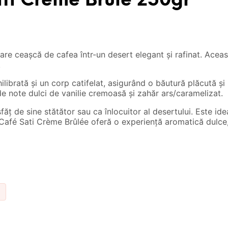
ti Creme Brule 250gr
re ceașcă de cafea într-un desert elegant și rafinat. Acea
.
ilibrată și un corp catifelat, asigurând o băutură plăcută ș
 note dulci de vanilie cremoasă și zahăr ars/caramelizat.
ăț de sine stătător sau ca înlocuitor al desertului. Este ide
. Café Sati Crème Brûlée oferă o experiență aromatică dulce