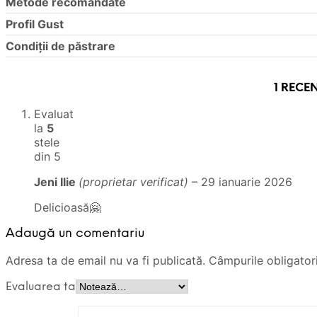
Metode recomandate
Profil Gust
Condiții de păstrare
1 RECE
Evaluat
la
5
stele
din 5
Jeni Ilie
(proprietar verificat)
–
29 ianuarie 2026
Delicioasă🤗
Adaugă un comentariu
Adresa ta de email nu va fi publicată.
Câmpurile obligator
Evaluarea ta