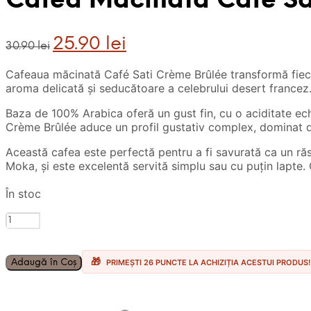
Cafea Macinata Cafe Sa
Prețul
Prețul
25.90
lei
30.90
lei
inițial
curent
a
este:
Cafeaua măcinată Café Sati Crème Brûlée transformă fieca
fost:
25.90 lei.
aroma delicată și seducătoare a celebrului desert francez
30.90 lei.
Baza de 100% Arabica oferă un gust fin, cu o aciditate ech
Crème Brûlée aduce un profil gustativ complex, dominat de
Această cafea este perfectă pentru a fi savurată ca un răsf
Moka, și este excelentă servită simplu sau cu puțin lapte
În stoc
Cantitate
Cafea
Macinata
Cafe
Adaugă în Coș
PRIMEȘTI 26 PUNCTE LA ACHIZIȚIA ACESTUI PRODUS!
Sati
Creme
Brule