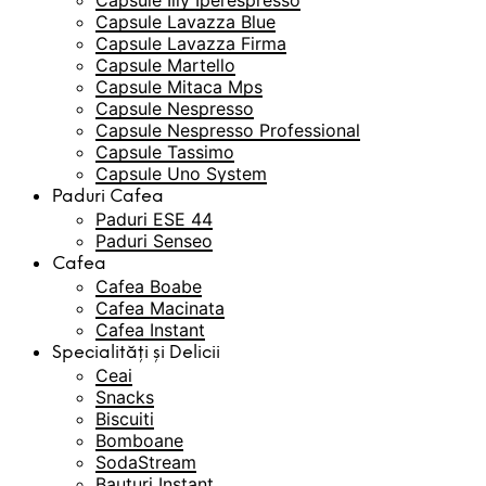
Capsule Illy Iperespresso
Capsule Lavazza Blue
Capsule Lavazza Firma
Capsule Martello
Capsule Mitaca Mps
Capsule Nespresso
Capsule Nespresso Professional
Capsule Tassimo
Capsule Uno System
Paduri Cafea
Paduri ESE 44
Paduri Senseo
Cafea
Cafea Boabe
Cafea Macinata
Cafea Instant
Specialități și Delicii
Ceai
Snacks
Biscuiti
Bomboane
SodaStream
Bauturi Instant