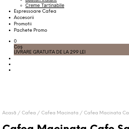
Creme Tartinabile
Espressoare Cafea
Accesorii
Promotii
Pachete Promo
0
Coș
LIVRARE GRATUITA DE LA 299 LEI
Acasă
/
Cafea
/
Cafea Macinata
/
Cafea Macinata Caf