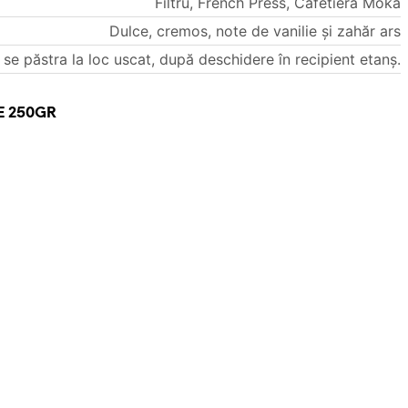
Filtru, French Press, Cafetieră Moka
Dulce, cremos, note de vanilie și zahăr ars
 se păstra la loc uscat, după deschidere în recipient etanș.
E 250GR