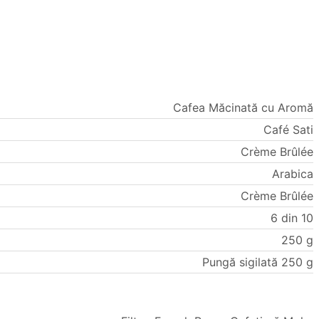
Cafea Măcinată cu Aromă
Café Sati
Crème Brûlée
Arabica
Crème Brûlée
6 din 10
250 g
Pungă sigilată 250 g