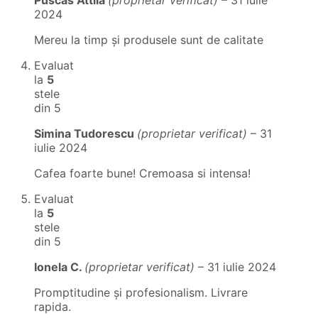
Puscas Attila
(proprietar verificat)
–
31 iulie
2024
Mereu la timp și produsele sunt de calitate
Evaluat
la
5
stele
din 5
Simina Tudorescu
(proprietar verificat)
–
31
iulie 2024
Cafea foarte bune! Cremoasa si intensa!
Evaluat
la
5
stele
din 5
Ionela C.
(proprietar verificat)
–
31 iulie 2024
Promptitudine și profesionalism. Livrare
rapida.