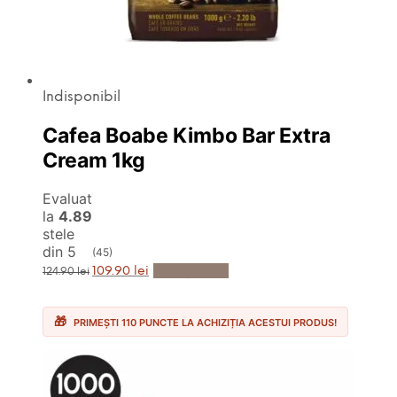
Indisponibil
Cafea Boabe Kimbo Bar Extra
Cream 1kg
Evaluat
la
4.89
stele
din 5
(45)
Prețul
Prețul
Anunță-mă
109.90
lei
124.90
lei
inițial
curent
a
este:
fost:
109.90 lei.
124.90 lei.
PRIMEȘTI 110 PUNCTE LA ACHIZIȚIA ACESTUI PRODUS!