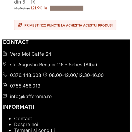
din 5
(3)
Prețul
Prețul
Adaugă în Coș
121.90
lei
145.90
lei
inițial
curent
a
este:
fost:
121.90 lei.
145.90 lei.
PRIMEȘTI 122 PUNCTE LA ACHIZIȚIA ACESTUI PRODUS!
CONTACT
Vero Mol Caffe Srl
str. Augustin Bena nr.116 - Sebes (Alba)
0376.448.608
08.00-12.00/12.30-16.00
0755.456.013
info@kafferoma.ro
INFORMAȚII
Contact
Despre noi
Termeni și condiții