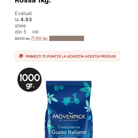
Evaluat
la
4.93
stele
din 5
(68)
Prețul
Prețul
Adaugă în Coș
71.90
lei
85.90
lei
inițial
curent
a
este:
fost:
71.90 lei.
85.90 lei.
PRIMEȘTI 72 PUNCTE LA ACHIZIȚIA ACESTUI PRODUS!