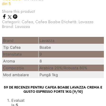
din 5
Share this product
Categorii:
Cafea
,
Cafea Boabe
Etichetă:
Lavazza
Brand:
Lavazza
Brand
Lavazza
Tip Cafea
Boabe
Intensitate
9
Aroma
8
Compoziție
Arabica 20%/Robusta 80%
Mod ambalare
Pungă 1kg
59 DE RECENZII PENTRU
CAFEA BOABE LAVAZZA CREMA E
GUSTO ESPRESSO FORTE 1KG (9/10)
Evaluat
la
5