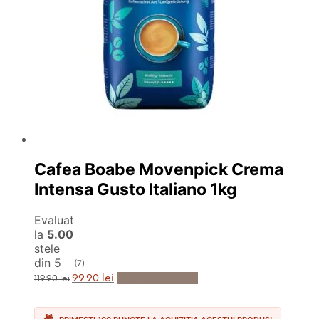
Cafea Boabe Movenpick Crema
Intensa Gusto Italiano 1kg
Evaluat
la
5.00
stele
din 5
(7)
Prețul
Prețul
Adaugă în Coș
99.90
lei
119.90
lei
inițial
curent
a
este:
fost:
99.90 lei.
119.90 lei.