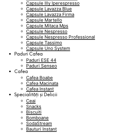
Capsule Illy Iperespresso
Capsule Lavazza Blue
Capsule Lavazza Firma
Capsule Martello
Capsule Mitaca Mps
Capsule Nespresso
Capsule Nespresso Professional
Capsule Tassimo
Capsule Uno System
Paduri Cafea
Paduri ESE 44
Paduri Senseo
Cafea
Cafea Boabe
Cafea Macinata
Cafea Instant
Specialități și Delicii
Ceai
Snacks
Biscuiti
Bomboane
SodaStream
Bauturi Instant