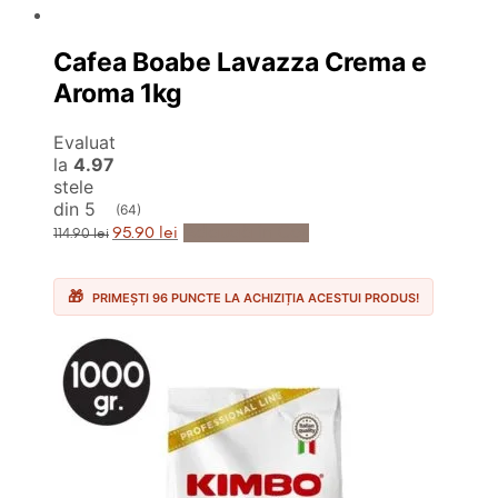
Cafea Boabe Lavazza Crema e
Aroma 1kg
Evaluat
la
4.97
stele
din 5
(64)
Prețul
Prețul
Adaugă în Coș
95.90
lei
114.90
lei
inițial
curent
a
este:
fost:
95.90 lei.
114.90 lei.
PRIMEȘTI 96 PUNCTE LA ACHIZIȚIA ACESTUI PRODUS!