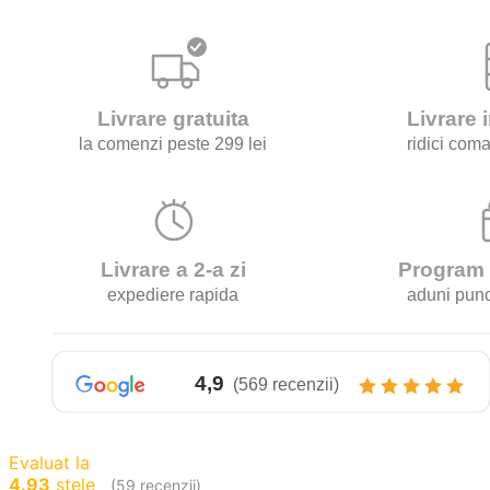
Espresso
Forte
1kg
(9/10)
Evaluat la
4.93
stele
(59 recenzii)