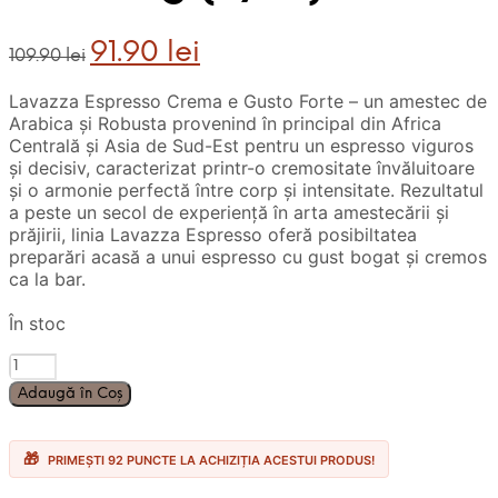
Prețul
Prețul
91.90
lei
109.90
lei
inițial
curent
a
este:
Lavazza Espresso Crema e Gusto Forte – un amestec de
fost:
91.90 lei.
Arabica și Robusta provenind în principal din Africa
109.90 lei.
Centrală și Asia de Sud-Est pentru un espresso viguros
și decisiv, caracterizat printr-o cremositate învăluitoare
și o armonie perfectă între corp și intensitate. Rezultatul
a peste un secol de experiență în arta amestecării și
prăjirii, linia Lavazza Espresso oferă posibiltatea
preparări acasă a unui espresso cu gust bogat și cremos
ca la bar.
În stoc
Cantitate
Cafea
Adaugă în Coș
Boabe
Lavazza
Crema
PRIMEȘTI 92 PUNCTE LA ACHIZIȚIA ACESTUI PRODUS!
e
Gusto