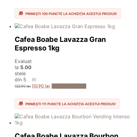
a
este:
fost:
99.90 lei.
119.90 lei.
PRIMEȘTI 100 PUNCTE LA ACHIZIȚIA ACESTUI PRODUS!
Cafea Boabe Lavazza Gran
Espresso 1kg
Evaluat
la
5.00
stele
din 5
(1)
Prețul
Prețul
Adaugă în Coș
110.90
lei
132.90
lei
inițial
curent
a
este:
fost:
110.90 lei.
132.90 lei.
PRIMEȘTI 111 PUNCTE LA ACHIZIȚIA ACESTUI PRODUS!
Cafea Boabe Lavazza Bourbon