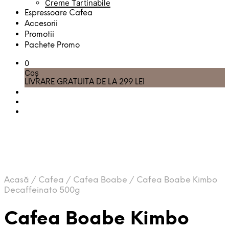
Creme Tartinabile
Espressoare Cafea
Accesorii
Promotii
Pachete Promo
0
Coș
LIVRARE GRATUITA DE LA 299 LEI
Acasă
/
Cafea
/
Cafea Boabe
/
Cafea Boabe Kimbo
Decaffeinato 500g
Cafea Boabe Kimbo