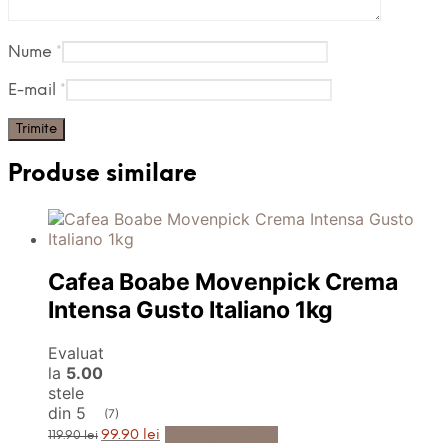
Nume
*
E-mail
*
Produse similare
Cafea Boabe Movenpick Crema
Intensa Gusto Italiano 1kg
Evaluat
la
5.00
stele
din 5
(7)
Prețul
Prețul
Adaugă în Coș
99.90
lei
119.90
lei
inițial
curent