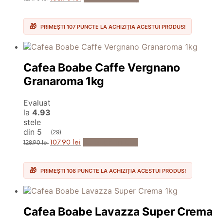
inițial
curent
a
este:
fost:
106.90 lei.
127.90 lei.
PRIMEȘTI 107 PUNCTE LA ACHIZIȚIA ACESTUI PRODUS!
Cafea Boabe Caffe Vergnano
Granaroma 1kg
Evaluat
la
4.93
stele
din 5
(29)
Prețul
Prețul
Adaugă în Coș
107.90
lei
128.90
lei
inițial
curent
a
este:
fost:
107.90 lei.
128.90 lei.
PRIMEȘTI 108 PUNCTE LA ACHIZIȚIA ACESTUI PRODUS!
Cafea Boabe Lavazza Super Crema