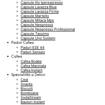
Capsule Illy Iperespresso
Capsule Lavazza Blue
Capsule Lavazza Firma
Capsule Martello
Capsule Mitaca Mps
Capsule Nespresso
Capsule Nespresso Professional
Capsule Tassimo
Capsule Uno System
Paduri Cafea
Paduri ESE 44
Paduri Senseo
Cafea
Cafea Boabe
Cafea Macinata
Cafea Instant
Specialități și Delicii
Ceai
Snacks
Biscuiti
Bomboane
SodaStream
Bauturi Instant