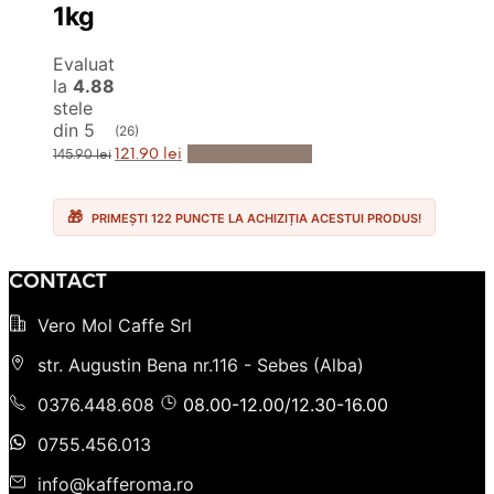
1kg
Evaluat
la
4.88
stele
din 5
(26)
Prețul
Prețul
Adaugă în Coș
121.90
lei
145.90
lei
inițial
curent
a
este:
fost:
121.90 lei.
145.90 lei.
PRIMEȘTI 122 PUNCTE LA ACHIZIȚIA ACESTUI PRODUS!
CONTACT
Vero Mol Caffe Srl
str. Augustin Bena nr.116 - Sebes (Alba)
0376.448.608
08.00-12.00/12.30-16.00
0755.456.013
info@kafferoma.ro