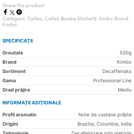
Share this product
Categorii:
Cafea
,
Cafea Boabe
Etichetă:
kimbo
Brand:
Kimbo
SPECIFICAȚII
Greutate
500g
Brand
Kimbo
Sortiment
Decaffeinato
Gama
Professional Line
Grad prăjire
Mediu
INFORMAȚII ADIȚIONALE
Profil aromatic
Note de castane prăjite
Origini
Brazilia, Columbia, India
Tehnologie
Decafeinizare prin metode