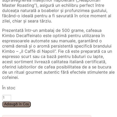
supravegherea maeștrilor napoletani („Neapolitan
Master Roasting”), asigură un echilibru perfect între
dulceața naturală a boabelor și profunzimea gustului,
făcând-o ideală pentru a fi savurată în orice moment al
zilei, chiar și seara târziu.
Prezentată într-un ambalaj de 500 grame, cafeaua
Kimbo Decaffeinato este optimă pentru utilizarea în
espressoarele automate sau manuale, garantând o
cremă densă și o aromă persistentă specifică brandului
Kimbo – „il Caffè di Napoli”. Fie că este preparată ca un
espresso scurt sau ca bază pentru băuturi cu lapte,
acest sortiment livrează calitatea italiană certificată,
oferind iubitorilor de cafea posibilitatea de a se bucura
de un ritual gourmet autentic fără efectele stimulente ale
cofeinei.
În stoc
Cantitate
Cafea
Adaugă în Coș
Boabe
Kimbo