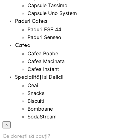
Capsule Tassimo
Capsule Uno System
Paduri Cafea
Paduri ESE 44
Paduri Senseo
Cafea
Cafea Boabe
Cafea Macinata
Cafea Instant
Specialități și Delicii
Ceai
Snacks
Biscuiti
Bomboane
SodaStream
Bauturi Instant
×
Creme Tartinabile
Ce dorești să cauți?