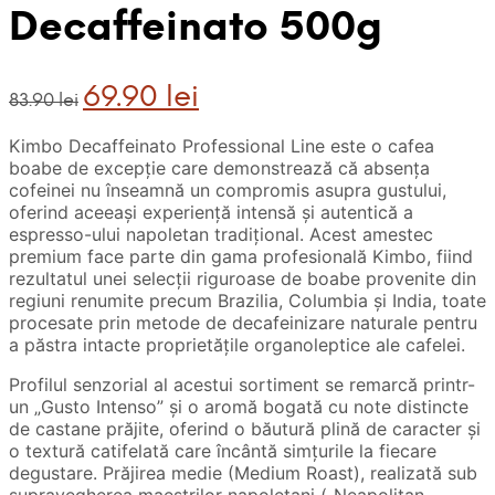
Decaffeinato 500g
Prețul
Prețul
69.90
lei
83.90
lei
inițial
curent
a
este:
Kimbo Decaffeinato Professional Line este o cafea
fost:
69.90 lei.
boabe de excepție care demonstrează că absența
83.90 lei.
cofeinei nu înseamnă un compromis asupra gustului,
oferind aceeași experiență intensă și autentică a
espresso-ului napoletan tradițional. Acest amestec
premium face parte din gama profesională Kimbo, fiind
rezultatul unei selecții riguroase de boabe provenite din
regiuni renumite precum Brazilia, Columbia și India, toate
procesate prin metode de decafeinizare naturale pentru
a păstra intacte proprietățile organoleptice ale cafelei.
Profilul senzorial al acestui sortiment se remarcă printr-
un „Gusto Intenso” și o aromă bogată cu note distincte
de castane prăjite, oferind o băutură plină de caracter și
o textură catifelată care încântă simțurile la fiecare
degustare. Prăjirea medie (Medium Roast), realizată sub