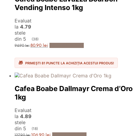
Vending Intenso 1kg
Evaluat
la
4.79
stele
din 5
(38)
Prețul
Prețul
Adaugă în Coș
80.90
lei
96.90
lei
inițial
curent
a
este:
fost:
80.90 lei.
96.90 lei.
PRIMEȘTI 81 PUNCTE LA ACHIZIȚIA ACESTUI PRODUS!
Cafea Boabe Dallmayr Crema d’Oro
1kg
Evaluat
la
4.89
stele
din 5
(18)
Prețul
Prețul
Adaugă în Coș
106.90
lei
127.90
lei